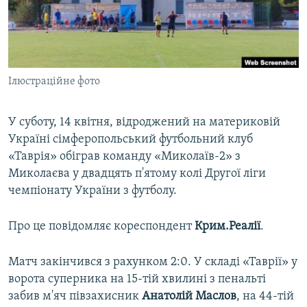
ВІДЕОУРОКИ «ELIFBE»
Русский
СВІДЧЕННЯ ОКУПАЦІЇ
Qırımtatar
УКРАЇНСЬКА ПРОБЛЕМА КРИМУ
Ілюстраційне фото
ДОЛУЧАЙСЯ!
ІНФОГРАФІКА
У суботу, 14 квітня, відроджений на материковій
Україні сімферопольський футбольний клуб
Усі сайти RFE/RL
«Таврія» обіграв команду «Миколаїв-2» з
Миколаєва у двадцять п'ятому колі Другої ліги
чемпіонату України з футболу.
Про це повідомляє кореспондент
Крим.Реалії
.
Матч закінчився з рахунком 2:0. У складі «Таврії» у
ворота суперника на 15-тій хвилині з пенальті
забив м'яч півзахисник
Анатолій Маслов
, на 44-тій