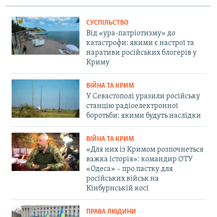
СУСПІЛЬСТВО
Від «ура-патріотизму» до
катастрофи: якими є настрої та
наративи російських блогерів у
Криму
ВІЙНА ТА КРИМ
У Севастополі уразили російську
станцію радіоелектронної
боротьби: якими будуть наслідки
ВІЙНА ТА КРИМ
«Для них із Кримом розпочнеться
важка історія»: командир ОТУ
«Одеса» – про пастку для
російських військ на
Кінбурнській косі
ПРАВА ЛЮДИНИ