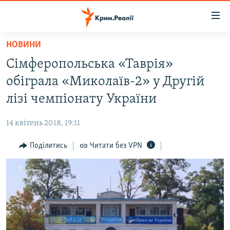
Доступність
посилання
Перейти
НОВИНИ
до
НОВИНИ
Сімферопольська «Таврія»
основного
ВОДА.КРИМ
матеріалу
обіграла «Миколаїв-2» у Другій
ВІДЕО ТА ФОТО
Перейти
лізі чемпіонату України
до
ПОЛІТИКА
основної
14 квітень 2018, 19:11
БЛОГИ
навігації
Перейти
Поділитись
Читати без VPN
ПОГЛЯД
до
ІНТЕРВ'Ю
пошуку
ВСЕ ЗА ДЕНЬ
СПЕЦПРОЕКТИ
ЯК ОБІЙТИ БЛОКУВАННЯ
ДЕПОРТАЦІЯ