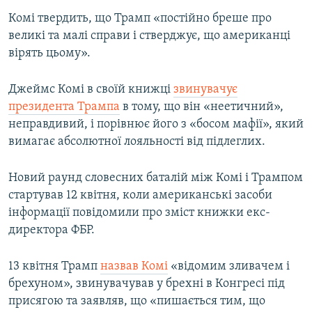
Комі твердить, що Трамп «постійно бреше про
великі та малі справи і стверджує, що американці
вірять цьому».
Джеймс Комі в своїй книжці
звинувачує
президента Трампа
в тому, що він «неетичний»,
неправдивий, і порівнює його з «босом мафії», який
вимагає абсолютної лояльності від підлеглих.
Новий раунд словесних баталій між Комі і Трампом
стартував 12 квітня, коли американські засоби
інформації повідомили про зміст книжки екс-
директора ФБР.
13 квітня Трамп
назвав Комі
«відомим зливачем і
брехуном», звинувачував у брехні в Конгресі під
присягою та заявляв, що «пишається тим, що