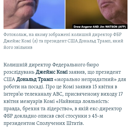
ВІДЕОУРОКИ «ELIFBE»
Русский
СВІДЧЕННЯ ОКУПАЦІЇ
Qırımtatar
УКРАЇНСЬКА ПРОБЛЕМА КРИМУ
Фотоколаж, на якому зображені колишнй директор ФБР
ДОЛУЧАЙСЯ!
ІНФОГРАФІКА
Джеймс Комі (л) та президент США Дональд Трамп, який
його звільнив
Усі сайти RFE/RL
Колишній директор Федерального бюро
розслідувань
Джеймс Комі
заявив, що президент
США
Дональд Трамп
«морально непридатний» для
роботи на посаді. Про це Комі заявив 15 квітня в
інтерв’ю телеканалу ABC, присвяченому виходу 17
квітня мемуарів Комі «Найвища лояльність:
правда, брехня та лідерство», в якій екс-директор
ФБР докладно описав свої стосунки з 45-м
президентом Сполучених Штатів.