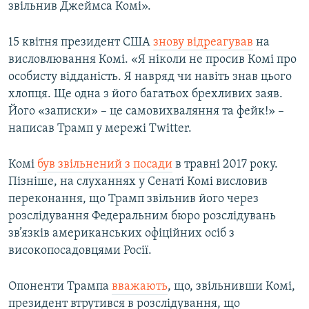
звільнив Джеймса Комі».
15 квітня президент США
знову відреагував
на
висловлювання Комі. «Я ніколи не просив Комі про
особисту відданість. Я навряд чи навіть знав цього
хлопця. Ще одна з його багатьох брехливих заяв.
Його «записки» – це самовихваляння та фейк!» –
написав Трамп у мережі Twitter.
Комі
був звільнений з посади
в травні 2017 року.
Пізніше, на слуханнях у Сенаті Комі висловив
переконання, що Трамп звільнив його через
розслідування Федеральним бюро розслідувань
зв’язків американських офіційних осіб з
високопосадовцями Росії.
Опоненти Трампа
вважають
, що, звільнивши Комі,
президент втрутився в розслідування, що