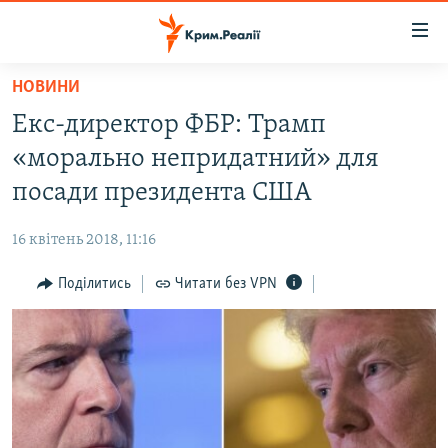
Доступність
посилання
Перейти
НОВИНИ
до
НОВИНИ
Екс-директор ФБР: Трамп
основного
ВОДА.КРИМ
матеріалу
«морально непридатний» для
ВІДЕО ТА ФОТО
Перейти
посади президента США
до
ПОЛІТИКА
основної
16 квітень 2018, 11:16
БЛОГИ
навігації
Перейти
Поділитись
Читати без VPN
ПОГЛЯД
до
ІНТЕРВ'Ю
пошуку
ВСЕ ЗА ДЕНЬ
СПЕЦПРОЕКТИ
ЯК ОБІЙТИ БЛОКУВАННЯ
ДЕПОРТАЦІЯ