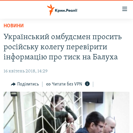
Доступність
посилання
Перейти
НОВИНИ
до
НОВИНИ
Український омбудсмен просить
основного
ВОДА.КРИМ
матеріалу
російську колегу перевірити
ВІДЕО ТА ФОТО
Перейти
інформацію про тиск на Балуха
до
ПОЛІТИКА
основної
16 квітень 2018, 14:29
БЛОГИ
навігації
Перейти
Поділитись
Читати без VPN
ПОГЛЯД
до
ІНТЕРВ'Ю
пошуку
ВСЕ ЗА ДЕНЬ
СПЕЦПРОЕКТИ
ЯК ОБІЙТИ БЛОКУВАННЯ
ДЕПОРТАЦІЯ