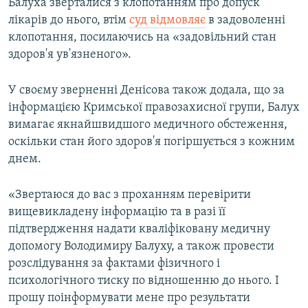
Балуха зверталися з клопотанням про допуск
лікарів до нього, втім
суд відмовляє
в задоволенні
клопотання, посилаючись на «задовільний стан
здоров'я ув'язненого».
У своєму зверненні Денісова також додала, що за
інформацією Кримської правозахисної групи, Балух
вимагає якнайшвидшого медичного обстеження,
оскільки стан його здоров'я погіршується з кожним
днем.
«Звертаюся до вас з проханням перевірити
вищевикладену інформацію та в разі її
підтвердження надати кваліфіковану медичну
допомогу Володимиру Балуху, а також провести
розслідування за фактами фізичного і
психологічного тиску по відношенню до нього. І
прошу поінформувати мене про результати