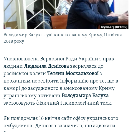
ВІДЕОУРОКИ «ELIFBE»
Русский
СВІДЧЕННЯ ОКУПАЦІЇ
Qırımtatar
УКРАЇНСЬКА ПРОБЛЕМА КРИМУ
Володимир Балух в суді в анексованому Криму, 11 квітня
ДОЛУЧАЙСЯ!
ІНФОГРАФІКА
2018 року
Уповноважена Верховної Ради України з прав
Усі сайти RFE/RL
людини
Людмила Денісова
звернулася до
російської колеги
Тетяни Москалькової
з
проханням перевірити інформацію про те, що в
камері до засудженого в анексованому Криму
українському активіста
Володимира Балуха
застосовують фізичний і психологічний тиск.
Як повідомляє 16 квітня сайт офісу українського
омбудсмена, Денісова зазначила, що адвокати