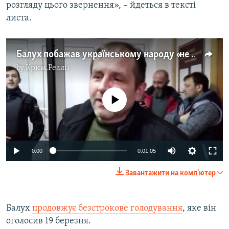
розгляду цього звернення», – йдеться в тексті
листа.
Балух побажав українському народу «не здаватися» (відео)
by
Крим.Реалії
No media source currently available
0:00
0:01:05
Завантажити на комп'ютер
Балух
продовжує безстрокове голодування
, яке він
оголосив 19 березня.