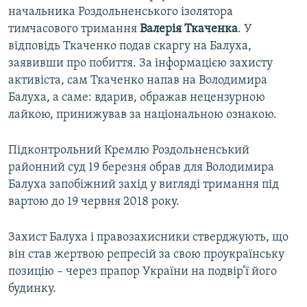
начальника Роздольненського ізолятора
тимчасового тримання
Валерія Ткаченка
. У
відповідь Ткаченко подав скаргу на Балуха,
заявивши про побиття. За інформацією захисту
активіста, сам Ткаченко напав на Володимира
Балуха, а саме: вдарив, ображав нецензурною
лайкою, принижував за національною ознакою.
Підконтрольний Кремлю Роздольненський
районний суд 19 березня обрав для Володимира
Балуха запобіжний захід у вигляді тримання під
вартою до 19 червня 2018 року.
Захист Балуха і правозахисники стверджують, що
він став жертвою репресій за свою проукраїнську
позицію – через прапор України на подвір’ї його
будинку.