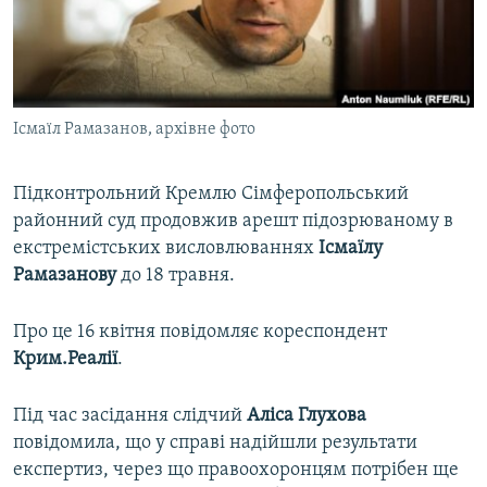
ВІДЕОУРОКИ «ELIFBE»
Русский
СВІДЧЕННЯ ОКУПАЦІЇ
Qırımtatar
УКРАЇНСЬКА ПРОБЛЕМА КРИМУ
Ісмаїл Рамазанов, архівне фото
ДОЛУЧАЙСЯ!
ІНФОГРАФІКА
Підконтрольний Кремлю Сімферопольський
районний суд продовжив арешт підозрюваному в
Усі сайти RFE/RL
екстремістських висловлюваннях
Ісмаїлу
Рамазанову
до 18 травня.
Про це 16 квітня повідомляє кореспондент
Крим.Реалії
.
Під час засідання слідчий
Аліса Глухова
повідомила, що у справі надійшли результати
експертиз, через що правоохоронцям потрібен ще