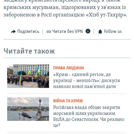
Меджлісу кримськотатарського народу, а також
кримських мусульман, підозрюваних у зв'язках із
забороненою в Росії організацією «Хізб ут-Тахрір».
Поділитись
Читати без VPN
Follow us
Читайте також
ПРАВА ЛЮДИНИ
«Крим – єдиний регіон, де
українці – меншість»: дискусія
навколо нової пам'ятної дати
ВІЙНА ТА КРИМ
Російська влада обіцяє закрити
морський шлях українським
БпЛА до Севастополя. Чи реально
це?