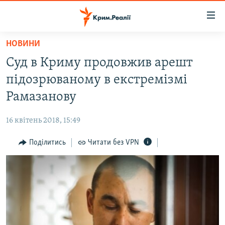
Доступність
посилання
Перейти
НОВИНИ
до
НОВИНИ
Суд в Криму продовжив арешт
основного
ВОДА.КРИМ
матеріалу
підозрюваному в екстремізмі
ВІДЕО ТА ФОТО
Перейти
Рамазанову
до
ПОЛІТИКА
основної
16 квітень 2018, 15:49
БЛОГИ
навігації
Перейти
Поділитись
Читати без VPN
ПОГЛЯД
до
ІНТЕРВ'Ю
пошуку
ВСЕ ЗА ДЕНЬ
СПЕЦПРОЕКТИ
ЯК ОБІЙТИ БЛОКУВАННЯ
ДЕПОРТАЦІЯ