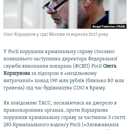
ВІДЕОУРОКИ «ELIFBE»
Русский
СВІДЧЕННЯ ОКУПАЦІЇ
Qırımtatar
УКРАЇНСЬКА ПРОБЛЕМА КРИМУ
Олег Коршунов у суді Москви 14 вересня 2017 року
ДОЛУЧАЙСЯ!
ІНФОГРАФІКА
У Росії порушили кримінальну справу стосовно
колишнього заступника директора Федеральної
Усі сайти RFE/RL
служби виконання покарань (ФСВП) Росії
Олега
Коршунова
за підозрою в «нецільовому
витрачанні» понад 190 млн рублів (близько 80 млн
гривень) під час будівництва СІЗО в Криму.
Як повідомляє ТАСС, посилаючись на джерело в
правоохоронних органах, проти Коршунова
порушили кримінальну справу за частиною 3 статті
285 Кримінального кодексу Росії («Зловживання