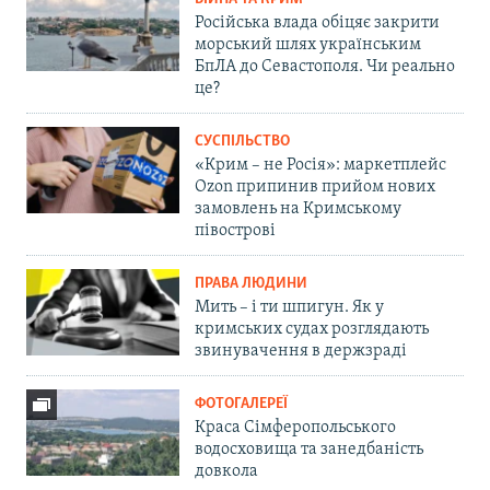
Російська влада обіцяє закрити
морський шлях українським
БпЛА до Севастополя. Чи реально
це?
СУСПІЛЬСТВО
«Крим – не Росія»: маркетплейс
Ozon припинив прийом нових
замовлень на Кримському
півострові
ПРАВА ЛЮДИНИ
Мить – і ти шпигун. Як у
кримських судах розглядають
звинувачення в держзраді
ФОТОГАЛЕРЕЇ
Краса Сімферопольського
водосховища та занедбаність
довкола