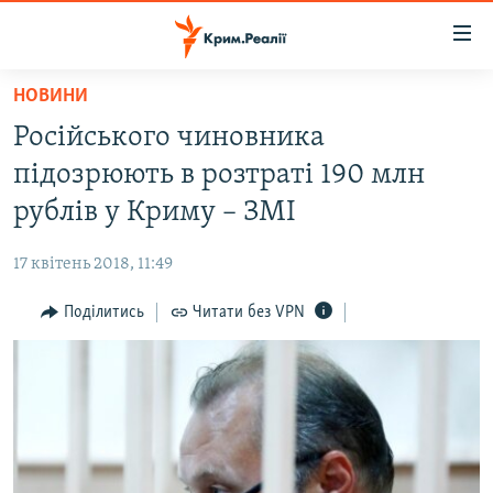
Доступність
посилання
Перейти
НОВИНИ
до
НОВИНИ
Російського чиновника
основного
ВОДА.КРИМ
матеріалу
підозрюють в розтраті 190 млн
ВІДЕО ТА ФОТО
Перейти
рублів у Криму – ЗМІ
до
ПОЛІТИКА
основної
17 квітень 2018, 11:49
БЛОГИ
навігації
Перейти
Поділитись
Читати без VPN
ПОГЛЯД
до
ІНТЕРВ'Ю
пошуку
ВСЕ ЗА ДЕНЬ
СПЕЦПРОЕКТИ
ЯК ОБІЙТИ БЛОКУВАННЯ
ДЕПОРТАЦІЯ