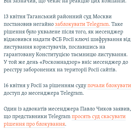
Він зазначив, що чекає на реакцію цих компаній.
13 квітня Таганський районний суд Москви
постановив негайно
заблокувати Telegram.
Таке
рішення було ухвалене після того, як месенджер
відмовився надати ФСБ Росії ключі шифрування від
листування користувачів, пославшись на
гарантовану Конституцією таємницю листування.
У той же день «Роскомнадзор» вніс месенджер до
реєстру заборонених на території Росії сайтів.
16 квітня у Росії за рішенням суду
почали блокувати
доступ до месенджера Telegram.
Один із адвокатів месенджера Павло Чиков заявив,
що представники Telegram
просять суд скасувати
рішення про блокування
.