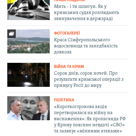
ПРАВА ЛЮДИНИ
Мить – і ти шпигун. Як у
кримських судах розглядають
звинувачення в держзраді
ФОТОГАЛЕРЕЇ
Краса Сімферопольського
водосховища та занедбаність
довкола
ВІЙНА ТА КРИМ
Сорок днів, сорок ночей. Про
результати кримської операції з
примусу Росії до миру
ПОЛІТИКА
«Короткострокова акція
перетворилася на війну на
виснаження»: Як пропаганда РФ
у Криму пояснює невдачі «СВО»
та залякує «мінними атаками»