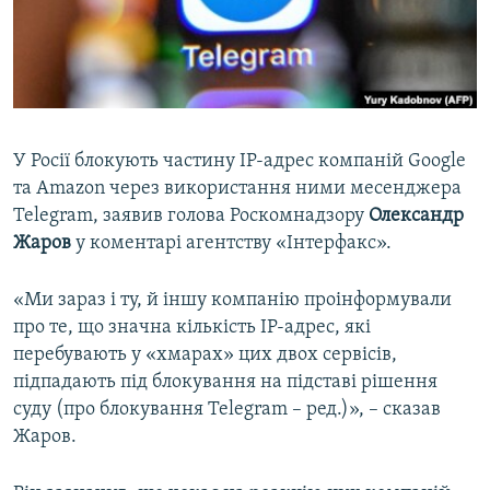
ВІДЕОУРОКИ «ELIFBE»
Русский
СВІДЧЕННЯ ОКУПАЦІЇ
Qırımtatar
УКРАЇНСЬКА ПРОБЛЕМА КРИМУ
ДОЛУЧАЙСЯ!
ІНФОГРАФІКА
У Росії блокують частину IP-адрес компаній Google
та Amazon через використання ними месенджера
Telegram, заявив голова Роскомнадзору
Олександр
Усі сайти RFE/RL
Жаров
у коментарі агентству «Інтерфакс».
«Ми зараз і ту, й іншу компанію проінформували
про те, що значна кількість IP-адрес, які
перебувають у «хмарах» цих двох сервісів,
підпадають під блокування на підставі рішення
суду (про блокування Telegram – ред.)», – сказав
Жаров.