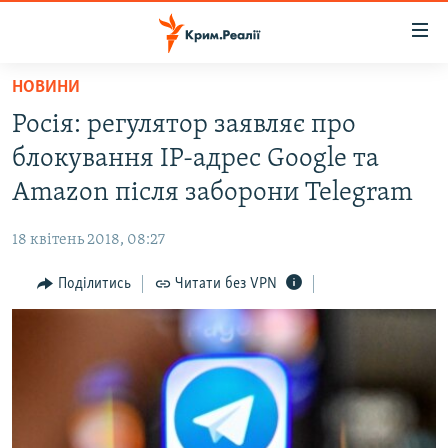
Доступність
посилання
Перейти
НОВИНИ
до
НОВИНИ
Росія: регулятор заявляє про
основного
ВОДА.КРИМ
матеріалу
блокування IP-адрес Google та
ВІДЕО ТА ФОТО
Перейти
Amazon після заборони Telegram
до
ПОЛІТИКА
основної
18 квітень 2018, 08:27
БЛОГИ
навігації
Перейти
Поділитись
Читати без VPN
ПОГЛЯД
до
ІНТЕРВ'Ю
пошуку
ВСЕ ЗА ДЕНЬ
СПЕЦПРОЕКТИ
ЯК ОБІЙТИ БЛОКУВАННЯ
ДЕПОРТАЦІЯ