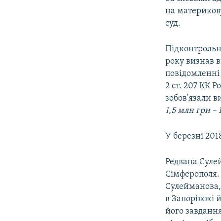
на материков
суд.
Підконтрольн
року визнав 
повідомленні 
2 ст. 207 КК Р
зобов'язали в
1,5 млн грн – 
У березні 201
Редвана Суле
Сімферополя. 
Сулейманова, 
в Запоріжжі й
його завдання