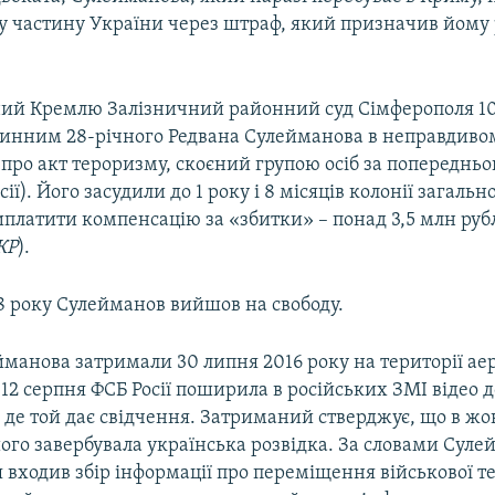
у частину України через штраф, який призначив йому
ий Кремлю Залізничний районний суд Сімферополя 10
винним 28-річного Редвана Сулейманова в неправдиво
про акт тероризму, скоєний групою осіб за попередньо
осії). Його засудили до 1 року і 8 місяців колонії загаль
иплатити компенсацію за «збитки» – понад 3,5 млн рубл
КР
).
8 року Сулейманов вийшов на свободу.
йманова затримали 30 липня 2016 року на території ае
12 серпня ФСБ Росії поширила в російських ЗМІ відео 
де той дає свідчення. Затриманий стверджує, що в жов
ого завербувала українська розвідка. За словами Суле
 входив збір інформації про переміщення військової те