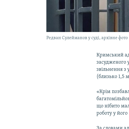
Редван Сулейманов у суді, архівне фото
Кримський а
засудженого 
звільнення з 
(близько 1,5 
«Крім позбавл
багатомільйон
що нібито ма
роботу у його
За словами ад