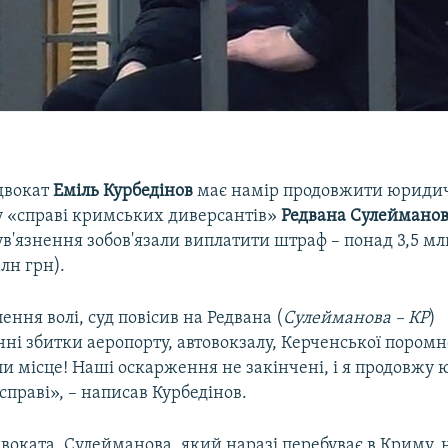
двокат
Еміль Курбедінов
має намір продовжити юриди
у «справі кримських диверсантів»
Редвана Сулеймано
ув'язнення зобов'язали виплатити штраф – понад 3,5 мл
млн грн).
ення волі, суд повісив на Редвана (
Сулейманова – КР
)
ні збитки аеропорту, автовокзалу, Керченської поромн
ли місце! Наші оскарження не закінчені, і я продовжу
 справі», – написав Курбедінов.
воката, Сулейманова, який наразі перебуває в Криму, 