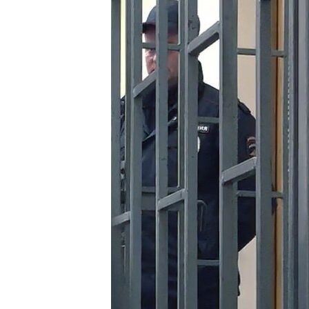
ВІДЕОУРОКИ «ELIFBE»
СВІДЧЕННЯ ОКУПАЦІЇ
УКРАЇНСЬКА ПРОБЛЕМА КРИМУ
ІНФОГРАФІКА