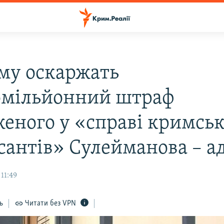
му оскаржать
омільйонний штраф
женого у «справі кримсь
сантів» Сулейманова – а
 11:49
ь
Читати без VPN