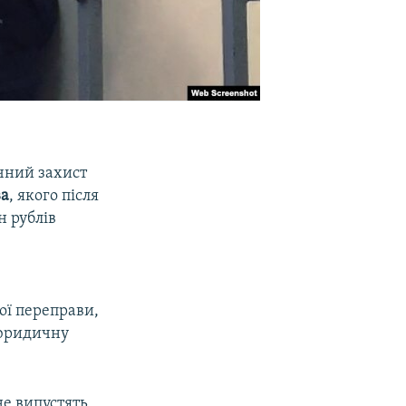
чний захист
ва
, якого після
н рублів
ої переправи,
 юридичну
не випустять