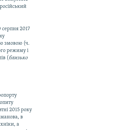
 російський
 серпня 2017
му
ю змовою (ч.
ного режиму і
ів (
близько
ропорту
допиту
тні 2015 року
йманова, в
хніки, а