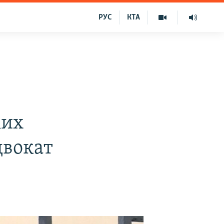
РУС
КТА
ких
двокат