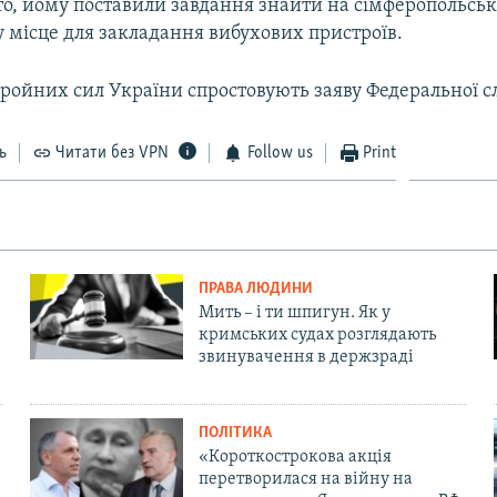
то, йому поставили завдання знайти на сімферопольськ
у місце для закладання вибухових пристроїв.
ройних сил України спростовують заяву Федеральної сл
ь
Читати без VPN
Follow us
Print
ПРАВА ЛЮДИНИ
Мить – і ти шпигун. Як у
кримських судах розглядають
звинувачення в держзраді
ПОЛІТИКА
«Короткострокова акція
перетворилася на війну на