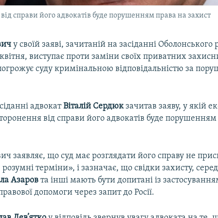
від справи його адвокатів буде порушенням права на захист
вич
у своїй заяві, зачитаній на засіданні Оболонського
 квітня, виступає проти заміни своїх приватних захисн
погрожує суду кримінальною відповідальністю за пору
сіданні адвокат
Віталій Сердюк
зачитав заяву, у якій е
торонення від справи його адвокатів буде порушенням
ич заявляє, що суд має розглядати його справу не пр
 розумні терміни», і зазначає, що свідки захисту, серед
ла Азаров
та інші мають бути допитані із застосуванн
равової допомоги через запит до Росії.
лав Дев’ятко
у відповідь звернув увагу адвоката на те, 