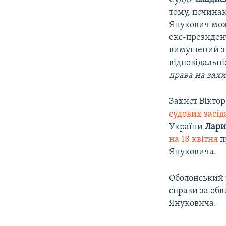
тому, починаю
Янукович може
екс-президен
вимушений зв
відповідальні
права на захи
Захист Вікто
судових засід
України
Лари
на 18 квітня
п
Януковича.
Оболонський 
справи за об
Януковича.