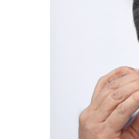
ВІДЕОУРОКИ «ELIFBE»
СВІДЧЕННЯ ОКУПАЦІЇ
УКРАЇНСЬКА ПРОБЛЕМА КРИМУ
ІНФОГРАФІКА