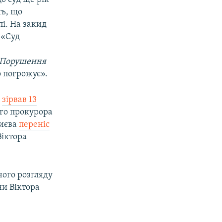
ть, що
пі. На закид
 «Суд
Порушення
 погрожує».
у
зірвав 13
ого прокурора
Києва
переніс
іктора
ного розгляду
ни Віктора