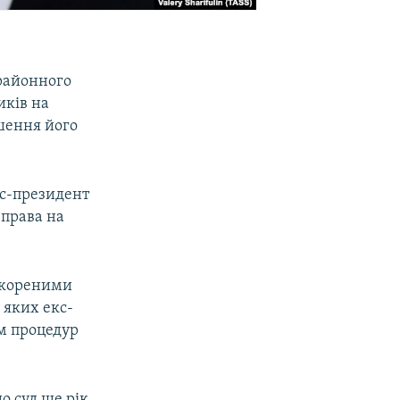
 районного
иків на
шення його
кс-президент
 права на
искореними
 яких екс-
ям процедур
що суд ще рік