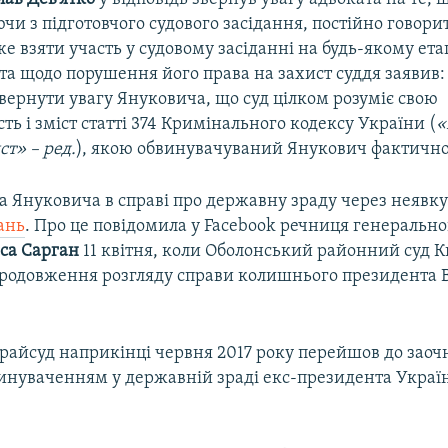
чи з підготовчого судового засідання, постійно говори
 взяти участь у судовому засіданні на будь-якому ета
та щодо порушення його права на захист суддя заявив:
ернути увагу Януковича, що суд цілком розуміє свою
сть і зміст статті 374 Кримінального кодексу України (
«
ст» – ред.
), якою обвинувачуваний Янукович фактично
ра Януковича в справі про державну зраду через неявк
ань
. Про це повідомила у Facebook речниця генеральн
са Сарган
11 квітня, коли Оболонський районний суд 
родовження розгляду справи колишнього президента В
райсуд наприкінці червня 2017 року перейшов до заоч
винуваченням у державній зраді екс-президента Украї