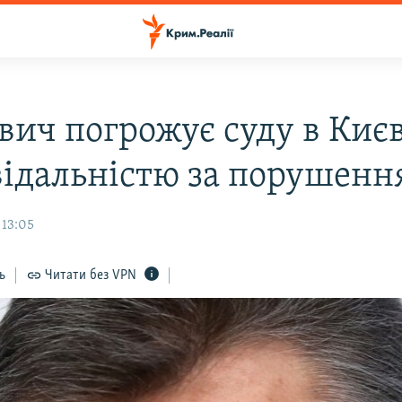
вич погрожує суду в Києв
відальністю за порушенн
 13:05
ь
Читати без VPN