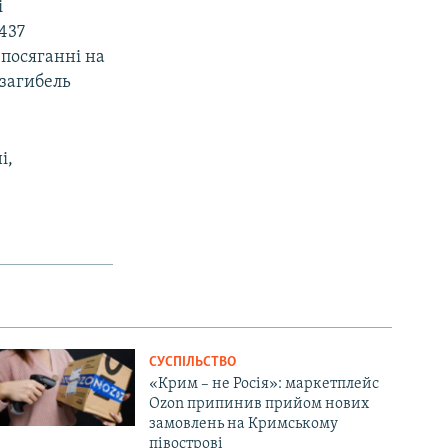
і
 437
 посяганні на
 загибель
і,
СУСПІЛЬСТВО
«Крим – не Росія»: маркетплейс
Ozon припинив прийом нових
замовлень на Кримському
півострові