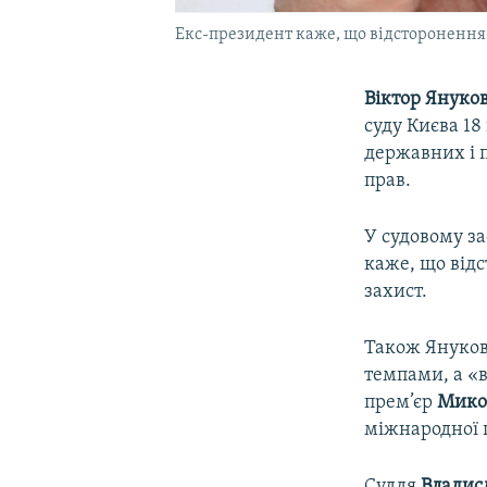
Екс-президент каже, що відсторонення 
Віктор Януко
суду Києва 18
державних і 
прав.
У судовому за
каже, що відс
захист.
Також Януков
темпами, а «в
прем’єр
Мико
міжнародної п
Суддя
Владис