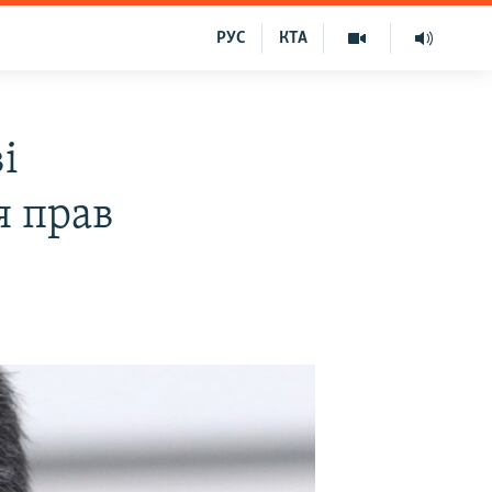
РУС
КТА
і
я прав