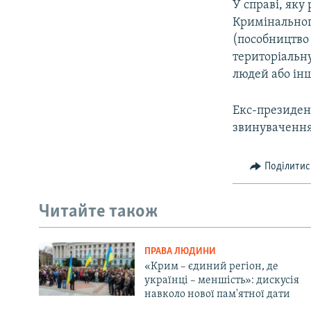
У справі, яку
Кримінального 
(пособництво 
територіальну
людей або інш
Екс-президент
звинувачення
Поділитис
Читайте також
ПРАВА ЛЮДИНИ
«Крим – єдиний регіон, де
українці – меншість»: дискусія
навколо нової пам'ятної дати