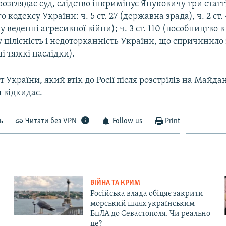
 розглядає суд, слідство інкримінує Януковичу три статт
кодексу України: ч. 5 ст. 27 (державна зрада), ч. 2 ст.
у веденні агресивної війни); ч. 3 ст. 110 (пособництво в
 цілісність і недоторканність України, що спричинило
і тяжкі наслідки).
 України, який втік до Росії після розстрілів на Майдан
 відкидає.
ь
Читати без VPN
Follow us
Print
ВІЙНА ТА КРИМ
Російська влада обіцяє закрити
морський шлях українським
БпЛА до Севастополя. Чи реально
це?