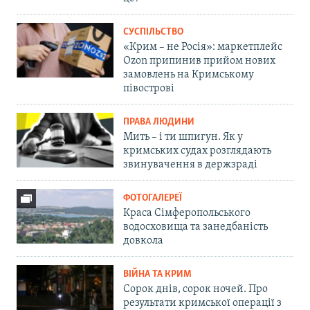
СУСПІЛЬСТВО
«Крим – не Росія»: маркетплейс
Ozon припинив прийом нових
замовлень на Кримському
півострові
ПРАВА ЛЮДИНИ
Мить – і ти шпигун. Як у
кримських судах розглядають
звинувачення в держзраді
ФОТОГАЛЕРЕЇ
Краса Сімферопольського
водосховища та занедбаність
довкола
ВІЙНА ТА КРИМ
Сорок днів, сорок ночей. Про
результати кримської операції з