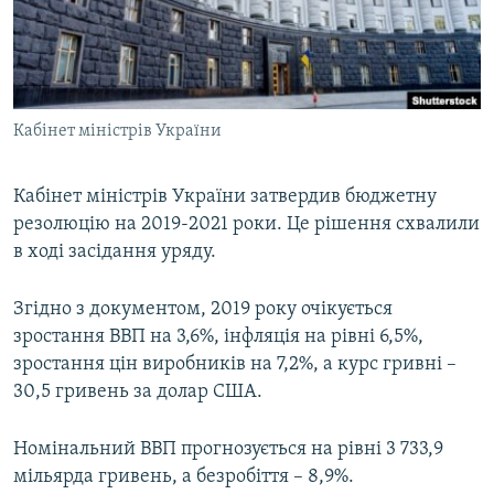
ВІДЕОУРОКИ «ELIFBE»
Русский
СВІДЧЕННЯ ОКУПАЦІЇ
Qırımtatar
УКРАЇНСЬКА ПРОБЛЕМА КРИМУ
Кабінет міністрів України
ДОЛУЧАЙСЯ!
ІНФОГРАФІКА
Кабінет міністрів України затвердив бюджетну
резолюцію на 2019-2021 роки. Це рішення схвалили
Усі сайти RFE/RL
в ході засідання уряду.
Згідно з документом, 2019 року очікується
зростання ВВП на 3,6%, інфляція на рівні 6,5%,
зростання цін виробників на 7,2%, а курс гривні –
30,5 гривень за долар США.
Номінальний ВВП прогнозується на рівні 3 733,9
мільярда гривень, а безробіття – 8,9%.