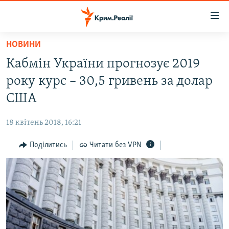
Доступність
посилання
Перейти
НОВИНИ
до
НОВИНИ
Кабмін України прогнозує 2019
основного
ВОДА.КРИМ
матеріалу
року курс – 30,5 гривень за долар
ВІДЕО ТА ФОТО
Перейти
США
до
ПОЛІТИКА
основної
18 квітень 2018, 16:21
БЛОГИ
навігації
Перейти
Поділитись
Читати без VPN
ПОГЛЯД
до
ІНТЕРВ'Ю
пошуку
ВСЕ ЗА ДЕНЬ
СПЕЦПРОЕКТИ
ЯК ОБІЙТИ БЛОКУВАННЯ
ДЕПОРТАЦІЯ