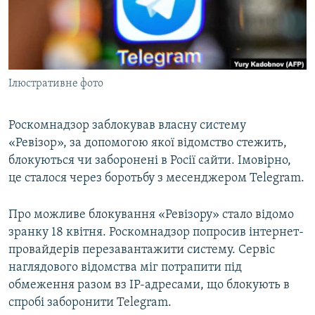
ВІДЕОУРОКИ «ELIFBE»
Русский
СВІДЧЕННЯ ОКУПАЦІЇ
Qırımtatar
УКРАЇНСЬКА ПРОБЛЕМА КРИМУ
Ілюстративне фото
ДОЛУЧАЙСЯ!
ІНФОГРАФІКА
Роскомнадзор заблокував власну систему
«Ревізор», за допомогою якої відомство стежить,
Усі сайти RFE/RL
блокуються чи заборонені в Росії сайти. Імовірно,
це сталося через боротьбу з месенджером Telegram.
Про можливе блокування «Ревізору» стало відомо
зранку 18 квітня. Роскомнадзор попросив інтернет-
провайдерів перезавантажити систему. Сервіс
наглядового відомства міг потрапити під
обмеження разом вз IP-адресами, що блокують в
спробі заборонити Telegram.