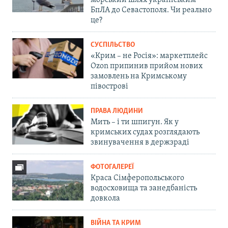
морський шлях українським
БпЛА до Севастополя. Чи реально
це?
СУСПІЛЬСТВО
«Крим – не Росія»: маркетплейс
Ozon припинив прийом нових
замовлень на Кримському
півострові
ПРАВА ЛЮДИНИ
Мить – і ти шпигун. Як у
кримських судах розглядають
звинувачення в держзраді
ФОТОГАЛЕРЕЇ
Краса Сімферопольського
водосховища та занедбаність
довкола
ВІЙНА ТА КРИМ