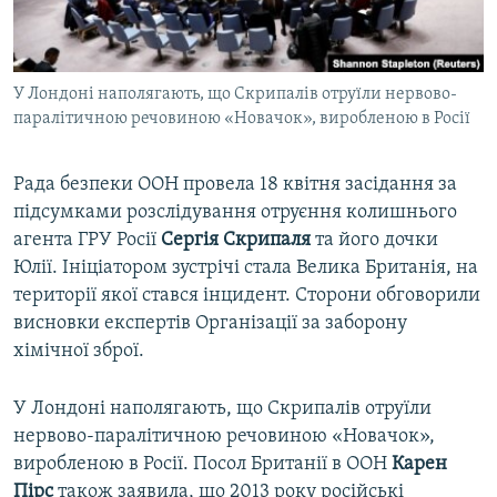
ВІДЕОУРОКИ «ELIFBE»
Русский
СВІДЧЕННЯ ОКУПАЦІЇ
Qırımtatar
У Лондоні наполягають, що Скрипалів отруїли нервово-
УКРАЇНСЬКА ПРОБЛЕМА КРИМУ
паралітичною речовиною «Новачок», виробленою в Росії
ДОЛУЧАЙСЯ!
ІНФОГРАФІКА
Рада безпеки ООН провела 18 квітня засідання за
підсумками розслідування отруєння колишнього
агента ГРУ Росії
Сергія Скрипаля
та його дочки
Усі сайти RFE/RL
Юлії. Ініціатором зустрічі стала Велика Британія, на
території якої стався інцидент. Сторони обговорили
висновки експертів Організації за заборону
хімічної зброї.
У Лондоні наполягають, що Скрипалів отруїли
нервово-паралітичною речовиною «Новачок»,
виробленою в Росії. Посол Британії в ООН
Карен
Пірс
також заявила, що 2013 року російські