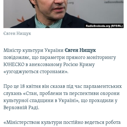
ВІДЕОУРОКИ «ELIFBE»
Русский
СВІДЧЕННЯ ОКУПАЦІЇ
Qırımtatar
УКРАЇНСЬКА ПРОБЛЕМА КРИМУ
Євген Нищук
ДОЛУЧАЙСЯ!
ІНФОГРАФІКА
Міністр культури України
Євген Нищук
повідомляє, що параметри прямого моніторингу
Усі сайти RFE/RL
ЮНЕСКО в анексованому Росією Криму
«узгоджуються сторонами».
Про це 18 квітня він сказав під час парламентських
слухань «Стан, проблеми та перспективи охорони
культурної спадщини в Україні», що проходили у
Верховній Раді.
«Міністерством культури постійно ведеться робота