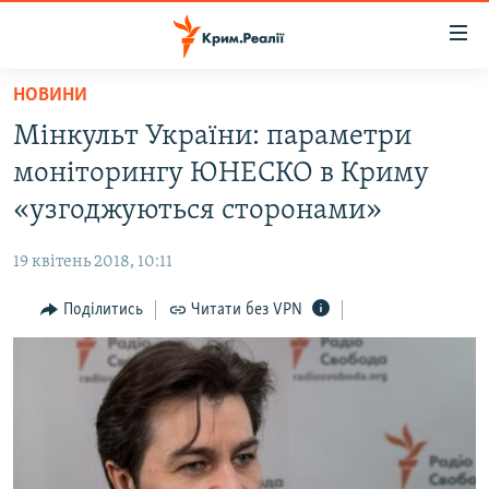
Доступність
посилання
Перейти
НОВИНИ
до
НОВИНИ
Мінкульт України: параметри
основного
ВОДА.КРИМ
матеріалу
моніторингу ЮНЕСКО в Криму
ВІДЕО ТА ФОТО
Перейти
«узгоджуються сторонами»
до
ПОЛІТИКА
основної
19 квітень 2018, 10:11
БЛОГИ
навігації
Перейти
Поділитись
Читати без VPN
ПОГЛЯД
до
ІНТЕРВ'Ю
пошуку
ВСЕ ЗА ДЕНЬ
СПЕЦПРОЕКТИ
ЯК ОБІЙТИ БЛОКУВАННЯ
ДЕПОРТАЦІЯ