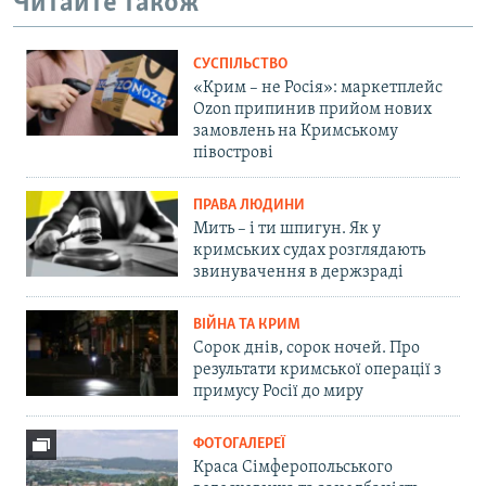
Читайте також
СУСПІЛЬСТВО
«Крим – не Росія»: маркетплейс
Ozon припинив прийом нових
замовлень на Кримському
півострові
ПРАВА ЛЮДИНИ
Мить – і ти шпигун. Як у
кримських судах розглядають
звинувачення в держзраді
ВІЙНА ТА КРИМ
Сорок днів, сорок ночей. Про
результати кримської операції з
примусу Росії до миру
ФОТОГАЛЕРЕЇ
Краса Сімферопольського