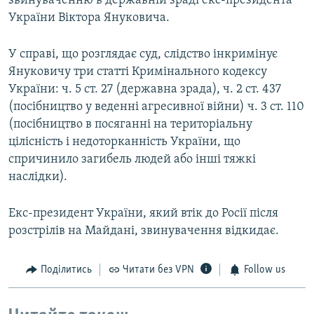
звинуваченню в державній зраді екс-президента
України Віктора Януковича.
У справі, що розглядає суд, слідство інкримінує
Януковичу три статті Кримінального кодексу
України: ч. 5 ст. 27 (державна зрада), ч. 2 ст. 437
(посібництво у веденні агресивної війни) ч. 3 ст. 110
(посібництво в посяганні на територіальну
цілісність і недоторканність України, що
спричинило загибель людей або інші тяжкі
наслідки).
Екс-президент України, який втік до Росії після
розстрілів на Майдані, звинувачення відкидає.
Поділитись
Читати без VPN
Follow us