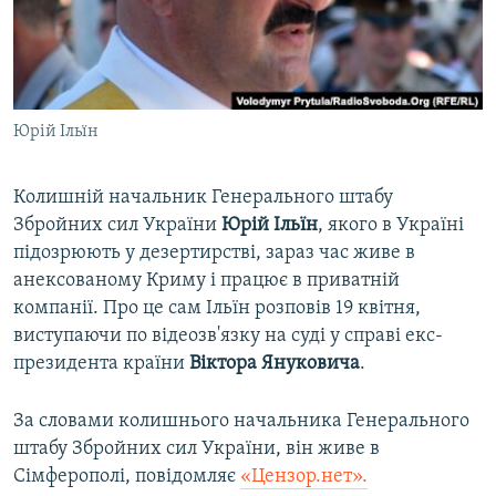
ВІДЕОУРОКИ «ELIFBE»
Русский
СВІДЧЕННЯ ОКУПАЦІЇ
Qırımtatar
УКРАЇНСЬКА ПРОБЛЕМА КРИМУ
Юрій Ільїн
ДОЛУЧАЙСЯ!
ІНФОГРАФІКА
Колишній начальник Генерального штабу
Збройних сил України
Юрій Ільїн
, якого в Україні
Усі сайти RFE/RL
підозрюють у дезертирстві, зараз час живе в
анексованому Криму і працює в приватній
компанії. Про це сам Ільїн розповів 19 квітня,
виступаючи по відеозв'язку на суді у справі екс-
президента країни
Віктора Януковича
.
За словами колишнього начальника Генерального
штабу Збройних сил України, він живе в
Сімферополі, повідомляє
«Цензор.нет».