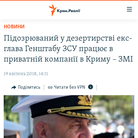
Доступність
посилання
Перейти
НОВИНИ
до
НОВИНИ
Підозрюваний у дезертирстві екс-
основного
ВОДА.КРИМ
матеріалу
глава Генштабу ЗСУ працює в
ВІДЕО ТА ФОТО
Перейти
приватній компанії в Криму – ЗМІ
до
ПОЛІТИКА
основної
19 квітень 2018, 14:11
БЛОГИ
навігації
Перейти
Поділитись
Читати без VPN
ПОГЛЯД
до
ІНТЕРВ'Ю
пошуку
ВСЕ ЗА ДЕНЬ
СПЕЦПРОЕКТИ
ЯК ОБІЙТИ БЛОКУВАННЯ
ДЕПОРТАЦІЯ