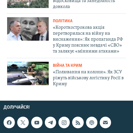
водосховища та занедбаність
довкола
ПОЛІТИКА
«Короткострокова акція
перетворилася на війну на
виснаження»: Як пропаганда РФ
у Криму пояснює невдачі «СВО»
та залякує «мінними атаками»
ВІЙНА ТА КРИМ
«Полювання на колони». Як ЗСУ
ріжуть військову логістику Росії в
Криму
ДОЛУЧАЙСЯ!