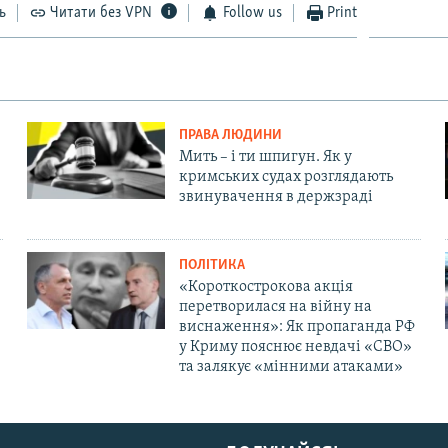
ь
Читати без VPN
Follow us
Print
ПРАВА ЛЮДИНИ
Мить – і ти шпигун. Як у
кримських судах розглядають
звинувачення в держзраді
ПОЛІТИКА
«Короткострокова акція
перетворилася на війну на
виснаження»: Як пропаганда РФ
у Криму пояснює невдачі «СВО»
та залякує «мінними атаками»