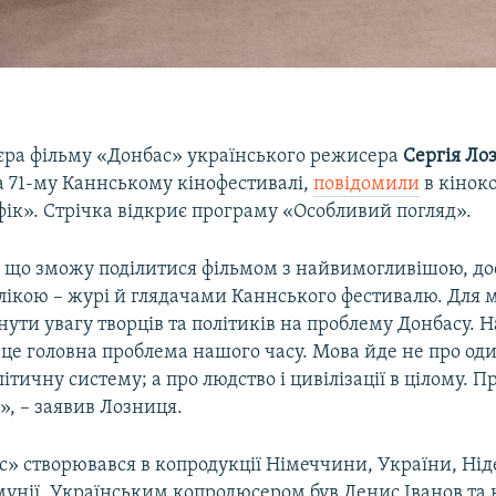
’єра фільму «Донбас» українського режисера
Сергія Ло
а 71-му Каннському кінофестивалі,
повідомили
в кінок
фік». Стрічка відкриє програму «Особливий погляд».
 що зможу поділитися фільмом з найвимогливішою, до
лікою – журі й глядачами Каннського фестивалю. Для 
ути увагу творців та політиків на проблему Донбасу. Н
це головна проблема нашого часу. Мова йде не про оди
літичну систему; а про людство і цивілізації в цілому. П
і», – заявив Лозниця.
с» створювався в копродукції Німеччини, України, Нід
мунії. Українським копродюсером був Денис Іванов та