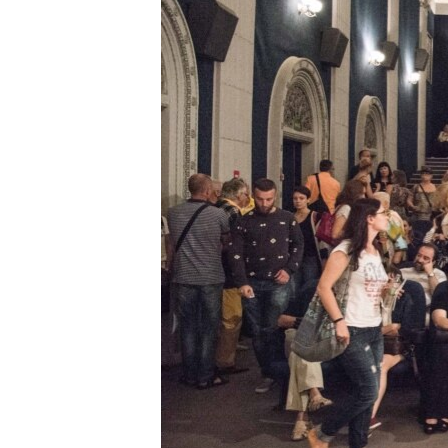
ВІДЕОУРОКИ «ELIFBE»
СВІДЧЕННЯ ОКУПАЦІЇ
УКРАЇНСЬКА ПРОБЛЕМА КРИМУ
ІНФОГРАФІКА