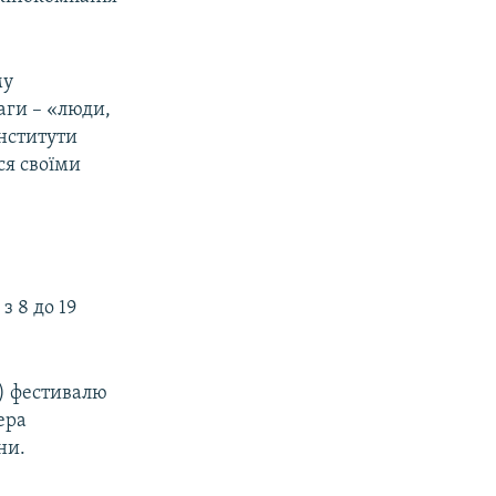
му
ваги – «люди,
нститути
ся своїми
 8 до 19
») фестивалю
ера
ни.