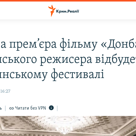
ва прем’єра фільму «Донб
нського режисера відбуде
ннському фестивалі
 16:27
ь
Читати без VPN