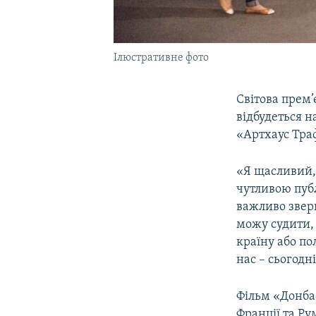
Ілюстративне фото
Світова прем
відбудеться н
«Артхаус Тра
«Я щасливий,
чутливою пуб
важливо зверн
можу судити, 
країну або по
нас – сьогодн
Фільм «Донба
Франції та Ру