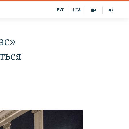
РУС
КТА
ас»
ться