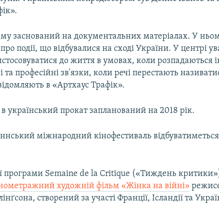
фік».
ьму заснований на документальних матеріалах. У ньо
про події, що відбувалися на сході України. У центрі у
стосовуватися до життя в умовах, коли розпадаються і
і та професійні зв'язки, коли речі перестають називати
відомляють в «Артхаус Трафік».
 в український прокат запланований на 2018 рік.
аннський міжнародний кінофестиваль відбуватиметься з
ї програми Semaine de la Critique («Тиждень критики
внометражний художній фільм «Жінка на війні»
режис
інґсона, створений за участі Франції, Ісландії та Украї