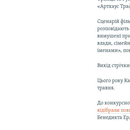
«Артхаус Тра
Сценарій філ
розповідають 
вимушені при
влади, сімейн
іменами», по
Вихід стрічки
Цього року К
травня.
До конкурсно
відібрали по
Бенедикта Ерл