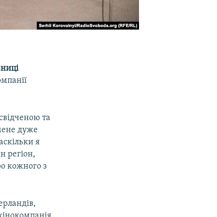
зниці
омпанії
свідченою та
мене дуже
аскільки я
н регіон,
ро кожного з
ерландів,
 кінокомпанія