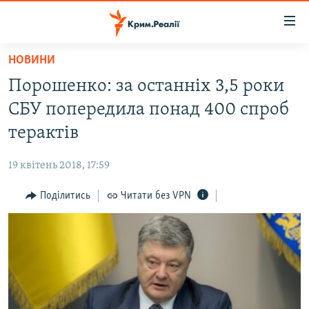
Доступність
посилання
Перейти
НОВИНИ
до
НОВИНИ
Порошенко: за останніх 3,5 роки
основного
ВОДА.КРИМ
матеріалу
СБУ попередила понад 400 спроб
ВІДЕО ТА ФОТО
Перейти
терактів
до
ПОЛІТИКА
основної
19 квітень 2018, 17:59
БЛОГИ
навігації
Перейти
Поділитись
Читати без VPN
ПОГЛЯД
до
ІНТЕРВ'Ю
пошуку
ВСЕ ЗА ДЕНЬ
СПЕЦПРОЕКТИ
ЯК ОБІЙТИ БЛОКУВАННЯ
ДЕПОРТАЦІЯ