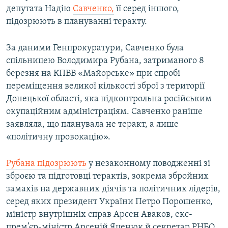
депутата Надію
Савченко,
її серед іншого,
підозрюють в плануванні теракту.
За даними Генпрокуратури, Савченко була
спільницею Володимира Рубана, затриманого 8
березня на КПВВ «Майорське» при спробі
переміщення великої кількості зброї з території
Донецької області, яка підконтрольна російським
окупаційним адміністраціям. Савченко раніше
заявляла, що планувала не теракт, а лише
«політичну провокацію».
Рубана підозрюють
у незаконному поводженні зі
зброєю та підготовці терактів, зокрема збройних
замахів на державних діячів та політичних лідерів,
серед яких президент України Петро Порошенко,
міністр внутрішніх справ Арсен Аваков, екс-
прем’єр-міністр Арсеній Яценюк й секретар РНБО