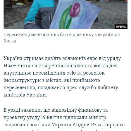
ВІДЕОУРОКИ «ELIFBE»
Русский
СВІДЧЕННЯ ОКУПАЦІЇ
Qırımtatar
УКРАЇНСЬКА ПРОБЛЕМА КРИМУ
Переселенці мешкають на базі відпочинку в передмісті
ДОЛУЧАЙСЯ!
ІНФОГРАФІКА
Києва
Україна отримає дев’ять мільйонів євро від уряду
Усі сайти RFE/RL
Німеччини на створення соціального житла для
внутрішньо переміщених осіб та розвиток
інфраструктури в містах, які приймають
переселенців, повідомила прес-служба Кабінету
міністрів України.
В уряді заявили, що відповідну фінансову та
проектну угоду 19 квітня підписали міністр
соціальної політики України Андрій Рева, керівник