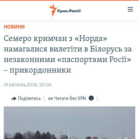
Доступність
посилання
Перейти
НОВИНИ
до
НОВИНИ
Семеро кримчан з «Норда»
основного
ВОДА.КРИМ
матеріалу
намагалися вилетіти в Білорусь за
ВІДЕО ТА ФОТО
Перейти
незаконними «паспортами Росії»
до
ПОЛІТИКА
– прикордонники
основної
БЛОГИ
навігації
19 квітень 2018, 20:06
Перейти
ПОГЛЯД
до
Поділитись
Читати без VPN
ІНТЕРВ'Ю
пошуку
ВСЕ ЗА ДЕНЬ
СПЕЦПРОЕКТИ
ЯК ОБІЙТИ БЛОКУВАННЯ
ДЕПОРТАЦІЯ