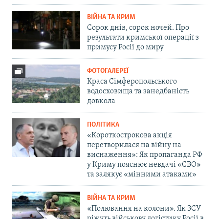
ВІЙНА ТА КРИМ
Сорок днів, сорок ночей. Про
результати кримської операції з
примусу Росії до миру
ФОТОГАЛЕРЕЇ
Краса Сімферопольського
водосховища та занедбаність
довкола
ПОЛІТИКА
«Короткострокова акція
перетворилася на війну на
виснаження»: Як пропаганда РФ
у Криму пояснює невдачі «СВО»
та залякує «мінними атаками»
ВІЙНА ТА КРИМ
«Полювання на колони». Як ЗСУ
ріжуть військову логістику Росії в