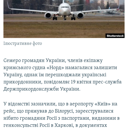
ВІДЕОУРОКИ «ELIFBE»
Русский
СВІДЧЕННЯ ОКУПАЦІЇ
Qırımtatar
УКРАЇНСЬКА ПРОБЛЕМА КРИМУ
ДОЛУЧАЙСЯ!
ІНФОГРАФІКА
Ілюстративне фото
Семеро громадян України, членів екіпажу
Усі сайти RFE/RL
кримського судна «Норд» намагалися залишити
Україну, однак їм перешкоджали українські
прикордонники, повідомляє 19 квітня прес-служба
Держприкордонслужби України.
У відомстві зазначили, що в аеропорту «Київ» на
рейс, що прямував до Білорусі, зареєструвалися
нібито громадяни Росії з паспортами, виданими в
генконсульстві Росії в Харкові, в документах