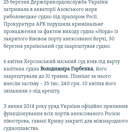
25 березня Держприкордонслужба України
затримала в акваторії Азовського моря
риболовецьке судно під прапором Росії.
Прокуратура АРК порушила кримінальне
провадження за фактом виходу судна «Норд» із
закритого Києвом порту анексованої Керчі, 30
березня український суд заарештував судно.
6 квітня Херсонський міський суд взяв під варту
капітана судна
Володимира Горбенка
, його
заарештували до 31 травня. Пізніше за нього
внесли заставу – 35 тис. 240 грн. 10 квітня його
звільнили з-під арешту.
З липня 2014 року уряд України офіційно припинив
функціонування всіх портів анексованого Росією
півострова, гавані Криму закриті для міжнародного
судноплавства.