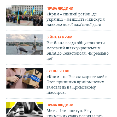
ПРАВА ЛЮДИНИ
«Крим – єдиний регіон, де
українці – меншість»: дискусія
навколо нової пам'ятної дати
ВІЙНА ТА КРИМ
Російська влада обіцяє закрити
морський шлях українським
БпЛА до Севастополя. Чи реально
це?
СУСПІЛЬСТВО
«Крим – не Росія»: маркетплейс
Ozon припинив прийом нових
замовлень на Кримському
півострові
ПРАВА ЛЮДИНИ
Мить – і ти шпигун. Як у
кримських судах розглядають