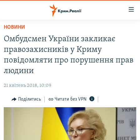
Доступність
посилання
Перейти
НОВИНИ
до
НОВИНИ
Омбудсмен України закликає
основного
ВОДА.КРИМ
матеріалу
правозахисників у Криму
ВІДЕО ТА ФОТО
Перейти
повідомляти про порушення прав
до
ПОЛІТИКА
людини
основної
БЛОГИ
навігації
21 квітень 2018, 10:09
Перейти
ПОГЛЯД
до
Поділитись
Читати без VPN
ІНТЕРВ'Ю
пошуку
ВСЕ ЗА ДЕНЬ
СПЕЦПРОЕКТИ
ЯК ОБІЙТИ БЛОКУВАННЯ
ДЕПОРТАЦІЯ