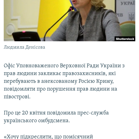
ВІДЕОУРОКИ «ELIFBE»
Русский
СВІДЧЕННЯ ОКУПАЦІЇ
Qırımtatar
УКРАЇНСЬКА ПРОБЛЕМА КРИМУ
ДОЛУЧАЙСЯ!
ІНФОГРАФІКА
Людмила Денісова
Офіс Уповноваженого Верховної Ради України з
Усі сайти RFE/RL
прав людини закликає правозахисників, які
перебувають в анексованому Росією Криму,
повідомляти про порушення прав людини на
півострові.
Про це 20 квітня повідомила прес-служба
українського омбудсмена.
«Хочу підкреслити, що помісячний