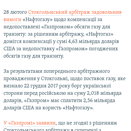
28 лютого
Стокгольмський арбітраж задовольнив
вимоги
«Нафтогазу» щодо компенсації за
недопоставлені «Газпромом» обсяги газу для
транзиту: за рішенням арбітражу, «Нафтогаз»
домігся компенсації у сумі 4,63 мільярда доларів
США за недопоставку «Газпромом» погоджених
обсягів газу для транзиту.
За результатами попереднього арбітражного
провадження у Стокгольмі, щодо поставок газу, яке
визнало 22 грудня 2017 року борг української
сторони перед російською на суму 2,018 мільярда
доларів, «Газпром» має сплатити 2,56 мільярда
доларів США на користь «Нафтогазу».
У «Газпромі» заявили
, що не згодні з рішенням
Стокгольмського арбітражу в суперечці з