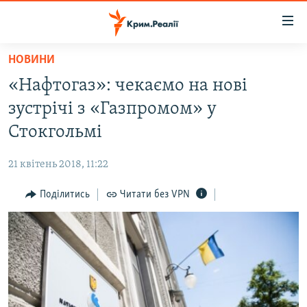
Доступність
посилання
Перейти
НОВИНИ
до
НОВИНИ
«Нафтогаз»: чекаємо на нові
основного
ВОДА.КРИМ
матеріалу
зустрічі з «Газпромом» у
ВІДЕО ТА ФОТО
Перейти
Стокгольмі
до
ПОЛІТИКА
основної
21 квітень 2018, 11:22
БЛОГИ
навігації
Перейти
Поділитись
Читати без VPN
ПОГЛЯД
до
ІНТЕРВ'Ю
пошуку
ВСЕ ЗА ДЕНЬ
СПЕЦПРОЕКТИ
ЯК ОБІЙТИ БЛОКУВАННЯ
ДЕПОРТАЦІЯ