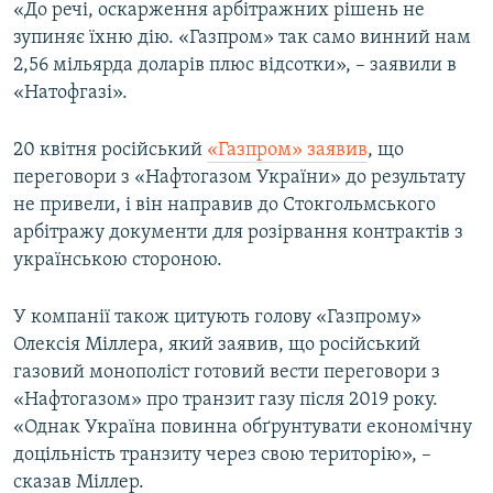
«До речі, оскарження арбітражних рішень не
зупиняє їхню дію. «Газпром» так само винний нам
2,56 мільярда доларів плюс відсотки», – заявили в
«Натофгазі».
20 квітня російський
«Газпром» заявив
, що
переговори з «Нафтогазом України» до результату
не привели, і він направив до Стокгольмського
арбітражу документи для розірвання контрактів з
українською стороною.
У компанії також цитують голову «Газпрому»
Олексія Міллера, який заявив, що російський
газовий монополіст готовий вести переговори з
«Нафтогазом» про транзит газу після 2019 року.
«Однак Україна повинна обґрунтувати економічну
доцільність транзиту через свою територію», –
сказав Міллер.