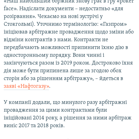
«Наш найбільший боржник знову грає в гру «poker
face». Надіслати документи – недостатньо «для
розірвання». Чекаємо на нові зустрічі у
Стокгольмі). Уточнимо термінологію: «Газпром»
ініціював арбітражне провадження щодо зміни або
відміни контрактів з нами. Контракти не
передбачають можливості припинити їхню дію в
односторонньому порядку. Вони чинні і
закінчуються разом із 2019 роком. Достроково їхня
дія може бути припинена лише за згодою обох
сторін або за рішенням арбітражу», – йдеться в
заяві «Нафтогазу»
.
У компанії додали, що минулого разу арбітражні
провадження за цими контрактами були
ініційовані 2014 року, а рішення за ними арбітраж
виніс 2017 та 2018 років.