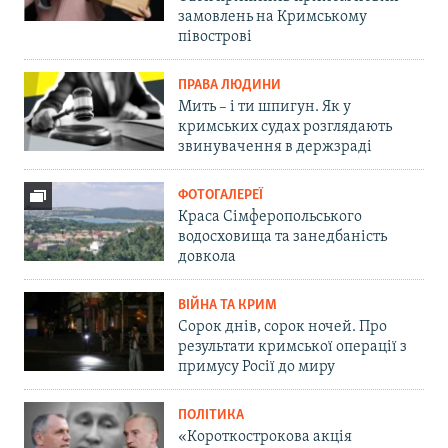
замовлень на Кримському
півострові
ПРАВА ЛЮДИНИ
Мить – і ти шпигун. Як у
кримських судах розглядають
звинувачення в держзраді
ФОТОГАЛЕРЕЇ
Краса Сімферопольського
водосховища та занедбаність
довкола
ВІЙНА ТА КРИМ
Сорок днів, сорок ночей. Про
результати кримської операції з
примусу Росії до миру
ПОЛІТИКА
«Короткострокова акція