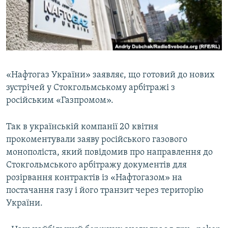
ВІДЕОУРОКИ «ELIFBE»
Русский
СВІДЧЕННЯ ОКУПАЦІЇ
Qırımtatar
УКРАЇНСЬКА ПРОБЛЕМА КРИМУ
ДОЛУЧАЙСЯ!
ІНФОГРАФІКА
«Нафтогаз України» заявляє, що готовий до нових
зустрічей у Стокгольмському арбітражі з
російським «Газпромом».
Усі сайти RFE/RL
Так в українській компанії 20 квітня
прокоментували заяву російського газового
монополіста, який повідомив про направлення до
Стокгольмського арбітражу документів для
розірвання контрактів із «Нафтогазом» на
постачання газу і його транзит через територію
України.