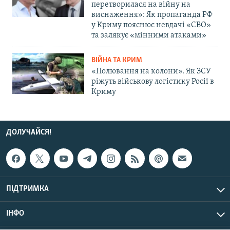
перетворилася на війну на
виснаження»: Як пропаганда РФ
у Криму пояснює невдачі «СВО»
та залякує «мінними атаками»
ВІЙНА ТА КРИМ
«Полювання на колони». Як ЗСУ
ріжуть військову логістику Росії в
Криму
ДОЛУЧАЙСЯ!
ПІДТРИМКА
ІНФО