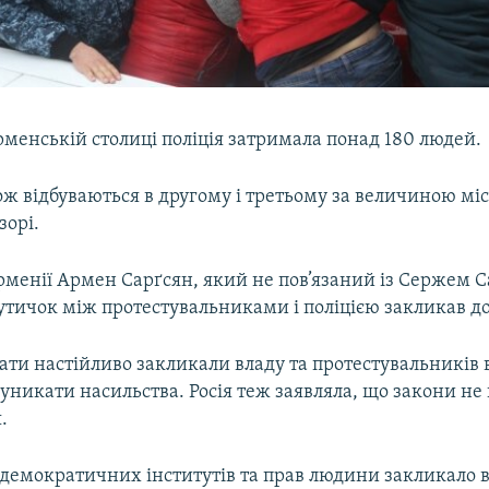
ірменській столиці поліція затримала понад 180 людей.
ж відбуваються в другому і третьому за величиною міс
зорі.
рменії Армен Сарґсян, який не пов’язаний із Сержем С
сутичок між протестувальниками і поліцією закликав до
ати настійливо закликали владу та протестувальників 
 уникати насильства. Росія теж заявляла, що закони не
.
 демократичних інститутів та прав людини закликало 