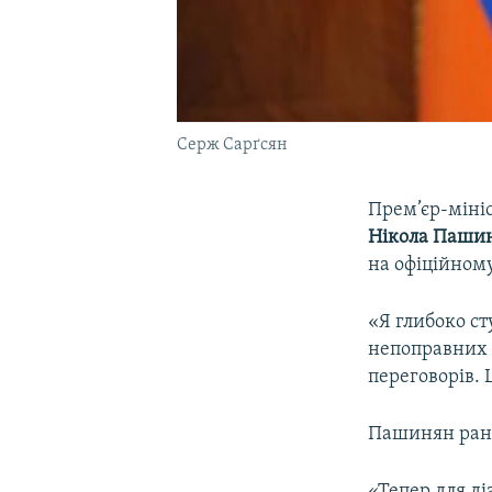
Серж Сарґсян
Прем’єр-міні
Нікола Паши
на офіційному
«Я глибоко с
непоправних в
переговорів. 
Пашинян рані
«Тепер для ді