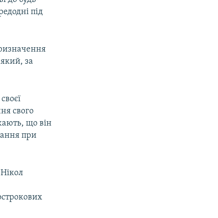
редодні під
призначення
який, за
своєї
ння свого
жають, що він
вання при
 Нікол
острокових