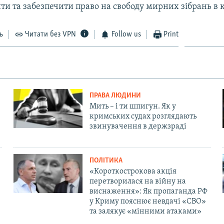
ти та забезпечити право на свободу мирних зібрань в к
ь
Читати без VPN
Follow us
Print
ПРАВА ЛЮДИНИ
Мить – і ти шпигун. Як у
кримських судах розглядають
звинувачення в держзраді
ПОЛІТИКА
«Короткострокова акція
перетворилася на війну на
виснаження»: Як пропаганда РФ
у Криму пояснює невдачі «СВО»
та залякує «мінними атаками»