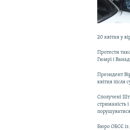
20 квітня у в
Протести тако
Гюмрі і Ванад
Президент Ві
квітня після 
Сполучені Шт
стриманість і
порушуватися
Бюро ОБСЄ із