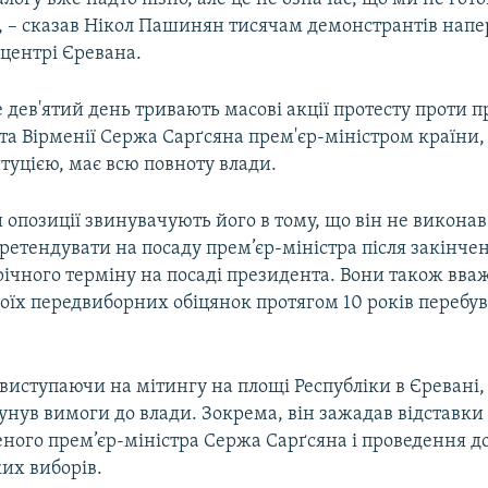
», – сказав Нікол Пашинян тисячам демонстрантів напе
 центрі Єревана.
 дев'ятий день тривають масові акції протесту проти 
а Вірменії Сержа Сарґсяна прем'єр-міністром країни, 
туцією, має всю повноту влади.
позиції звинувачують його в тому, що він не виконав 
ретендувати на посаду прем’єр-міністра після закінче
річного терміну на посаді президента. Вони також вва
воїх передвиборних обіцянок протягом 10 років перебу
виступаючи на мітингу на площі Республіки в Єревані,
нув вимоги до влади. Зокрема, він зажадав відставки
ного прем’єр-міністра Сержа Сарґсяна і проведення д
их виборів.