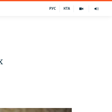
РУС
КТА
х