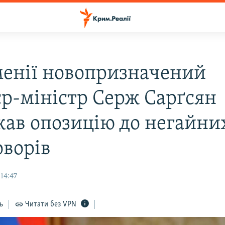
менії новопризначений
єр-міністр Серж Сарґсян
кав опозицію до негайни
оворів
 14:47
ь
Читати без VPN