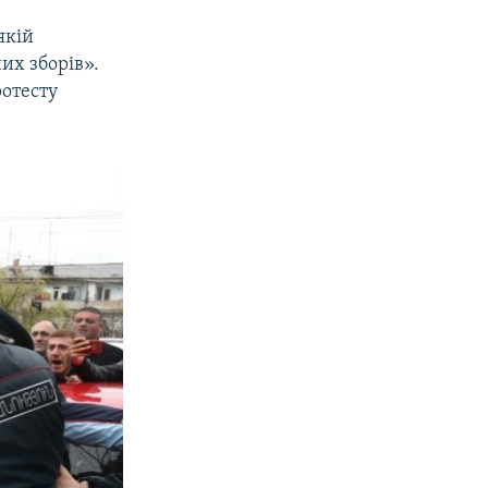
якій
их зборів».
ротесту