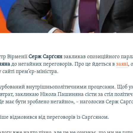
стр Вірменії
Серж Сарґсян
закликав опозиційного пар
няна
до негайних переговорів. Про це йдеться в
заяві
,
 сайті прем’єр-міністра.
турбований внутрішньополітичними процесами. Щоб 
трат, закликаю Нікола Пашиняна сісти за стіл політичн
Це має бути зроблено негайно», – наголосив Серж Сарґ
ше відмовився від переговорів із Сарґсяном.
алогу вже надто пізно, але це не означає, що ми не готов