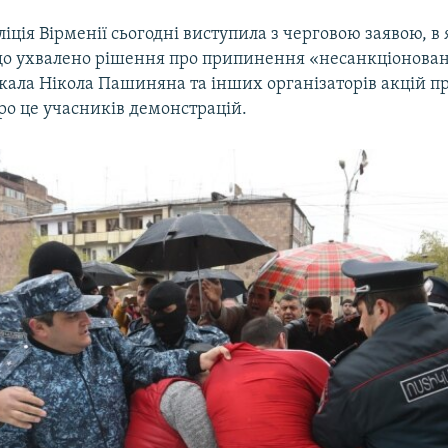
іція Вірменії сьогодні виступила з черговою заявою, в 
що ухвалено рішення про припинення «несанкціонован
кала Нікола Пашиняна та інших організаторів акцій п
ро це учасників демонстрацій.