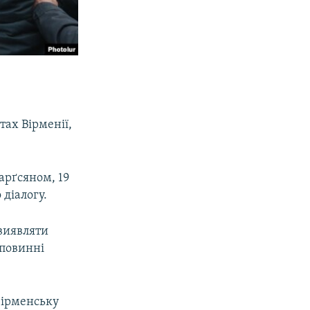
тах Вірменії,
арґсяном, 19
 діалогу.
виявляти
 повинні
вірменську