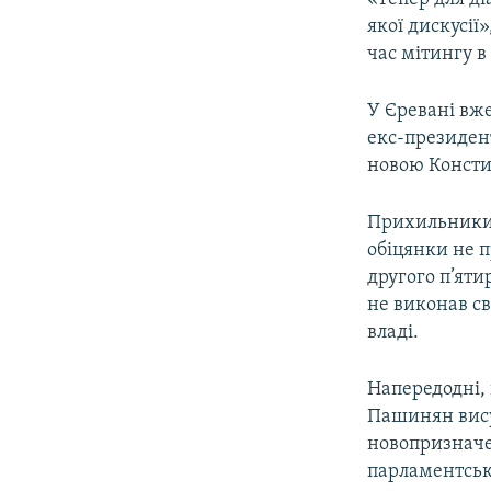
якої дискусії
час мітингу в
У Єревані вже
екс-президент
новою Консти
Прихильники о
обіцянки не п
другого п’яти
не виконав с
владі.
Напередодні, 
Пашинян вису
новопризначе
парламентськ