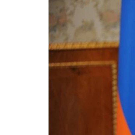
ВІДЕОУРОКИ «ELIFBE»
СВІДЧЕННЯ ОКУПАЦІЇ
УКРАЇНСЬКА ПРОБЛЕМА КРИМУ
ІНФОГРАФІКА