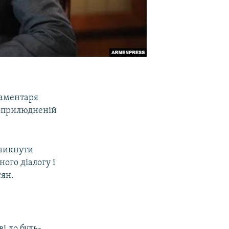
ламентаря
 оприлюдненій
уникнути
ого діалогу і
сян.
і до будь-