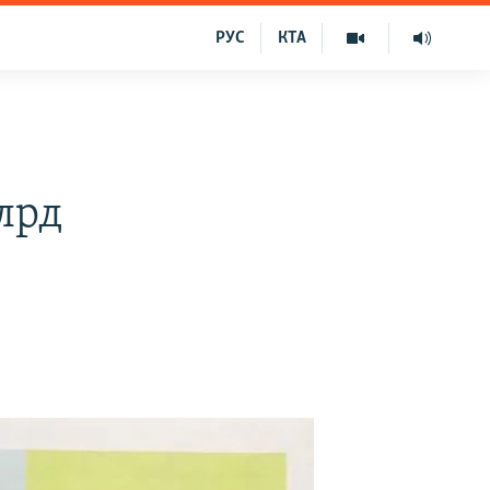
РУС
КТА
лрд