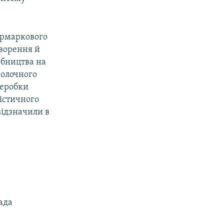
ярмаркового
творення й
обництва на
молочного
реробки
гістичного
відзначили в
ада