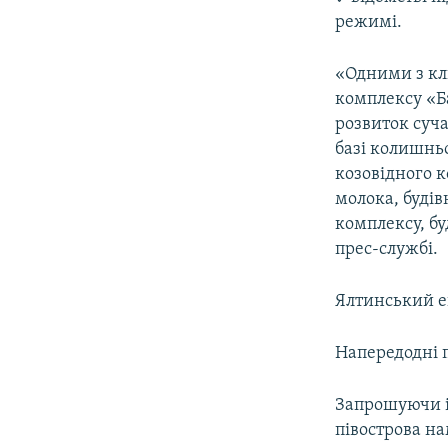
режимі.
«Одними з кл
комплексу «Ба
розвиток суч
базі колишнь
козовідного к
молока, будів
комплексу, бу
прес-службі.
Ялтинський е
Напередодні п
Запрошуючи і
півострова на