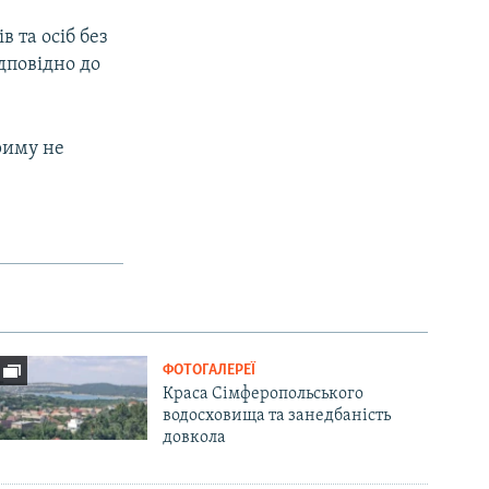
 та осіб без
дповідно до
риму не
ФОТОГАЛЕРЕЇ
Краса Сімферопольського
водосховища та занедбаність
довкола