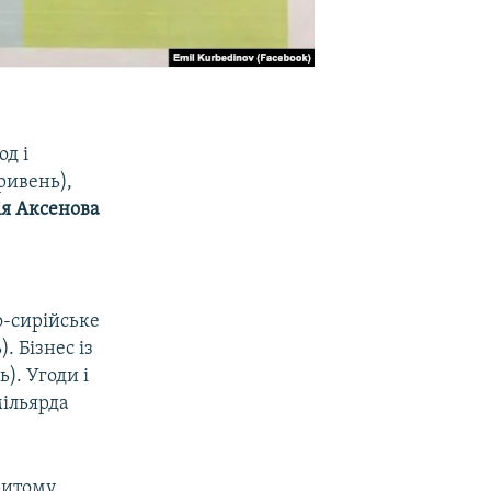
од і
ривень),
ія Аксенова
о-сирійське
. Бізнес із
). Угоди і
мільярда
критому