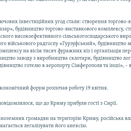
ючових інвестиційних угод стали: створення торгово-
зар», будівництво торгово-виставкового комплексу, с
асного високоефективного сільськогосподарського вир
ого військового радгоспу «Гурзуфський», будівництво 
омплексу на вісім тисяч фуражних кіз і організація пе
ництво заводу з виробництва склотари, будівництво ло
дівництво готелю в аеропорту Сімферополя та інші», – 
кономічний форум розпочав роботу 19 квітня.
овідомлялося, що до Криму прибули гості з Сирії.
ноземних громадян на територію Криму, російська вл
магається легалізувати його анексію.