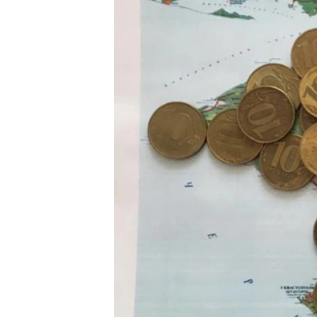
ВІДЕОУРОКИ «ELIFBE»
СВІДЧЕННЯ ОКУПАЦІЇ
УКРАЇНСЬКА ПРОБЛЕМА КРИМУ
ІНФОГРАФІКА