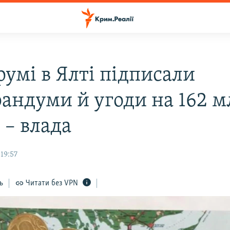
румі в Ялті підписали
андуми й угоди на 162 м
 – влада
 19:57
ь
Читати без VPN