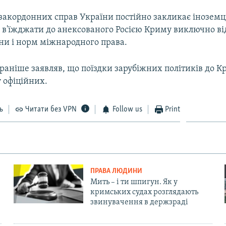
закордонних справ України постійно закликає іноземців
 в'їжджати до анексованого Росією Криму виключно ві
їни і норм міжнародного права.
раніше заявляв, що поїздки зарубіжних політиків до К
 офіційних.
ь
Читати без VPN
Follow us
Print
ПРАВА ЛЮДИНИ
Мить – і ти шпигун. Як у
кримських судах розглядають
звинувачення в держзраді