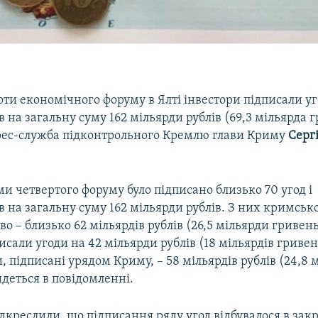
ти економічного форуму в Ялті інвестори підписали уг
на загальну суму 162 мільярди рублів (69,3 мільярда г
рес-служба підконтрольного Кремлю глави Криму
Серг
и четвертого форуму було підписано близько 70 угод і
 на загальну суму 162 мільярди рублів. З них кримськ
во – близько 62 мільярдів рублів (26,5 мільярди гривень)
исали угоди на 42 мільярди рублів (18 мільярдів гривень
підписані урядом Криму, – 58 мільярдів рублів (24,8 
йдеться в повідомленні.
ідкреслили, що підписання ряду угод відбувалося в за