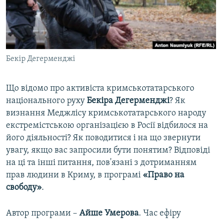
ВІДЕОУРОКИ «ELIFBE»
Русский
СВІДЧЕННЯ ОКУПАЦІЇ
Qırımtatar
УКРАЇНСЬКА ПРОБЛЕМА КРИМУ
Бекір Дегерменджі
ДОЛУЧАЙСЯ!
ІНФОГРАФІКА
Що відомо про активіста кримськотатарського
національного руху
Бекіра Дегерменджі
? Як
Усі сайти RFE/RL
визнання Меджлісу кримськотатарського народу
екстремістською організацією в Росії відбилося на
його діяльності? Як поводитися і на що звернути
увагу, якщо вас запросили бути понятим? Відповіді
на ці та інші питання, пов'язані з дотриманням
прав людини в Криму, в програмі
«Право на
свободу»
.
Автор програми –
Айше Умерова
. Час ефіру