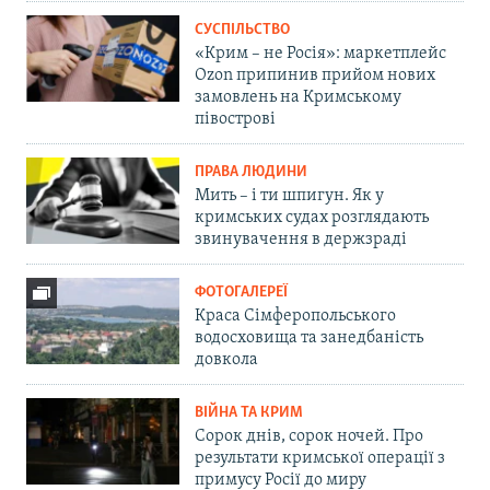
СУСПІЛЬСТВО
«Крим – не Росія»: маркетплейс
Ozon припинив прийом нових
замовлень на Кримському
півострові
ПРАВА ЛЮДИНИ
Мить – і ти шпигун. Як у
кримських судах розглядають
звинувачення в держзраді
ФОТОГАЛЕРЕЇ
Краса Сімферопольського
водосховища та занедбаність
довкола
ВІЙНА ТА КРИМ
Сорок днів, сорок ночей. Про
результати кримської операції з
примусу Росії до миру