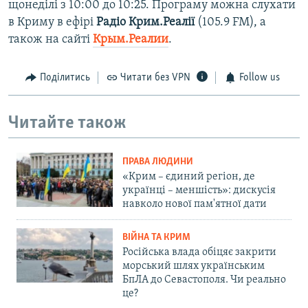
щонеділі з 10:00 до 10:25. Програму можна слухати
в Криму в ефірі
Радіо Крим.Реалії
(105.9 FM), а
також на сайті
Крым.Реалии
.
Поділитись
Читати без VPN
Follow us
Читайте також
ПРАВА ЛЮДИНИ
«Крим – єдиний регіон, де
українці – меншість»: дискусія
навколо нової пам'ятної дати
ВІЙНА ТА КРИМ
Російська влада обіцяє закрити
морський шлях українським
БпЛА до Севастополя. Чи реально
це?