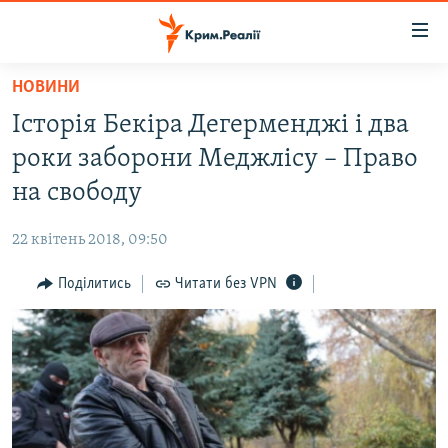
Доступність
посилання
Перейти
НОВИНИ
до
НОВИНИ
Історія Бекіра Дегерменджі і два
основного
ВОДА.КРИМ
матеріалу
роки заборони Меджлісу – Право
ВІДЕО ТА ФОТО
Перейти
на свободу
до
ПОЛІТИКА
основної
22 квітень 2018, 09:50
БЛОГИ
навігації
Перейти
Поділитись
Читати без VPN
ПОГЛЯД
до
ІНТЕРВ'Ю
пошуку
ВСЕ ЗА ДЕНЬ
СПЕЦПРОЕКТИ
ЯК ОБІЙТИ БЛОКУВАННЯ
ДЕПОРТАЦІЯ