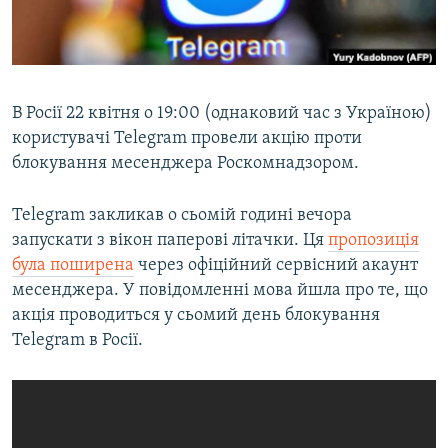
ВІДЕОУРОКИ «ELIFBE»
Русский
СВІДЧЕННЯ ОКУПАЦІЇ
Qırımtatar
УКРАЇНСЬКА ПРОБЛЕМА КРИМУ
В Росії 22 квітня о 19:00 (однаковий час з Україною)
ДОЛУЧАЙСЯ!
ІНФОГРАФІКА
користувачі Telegram провели акцію проти
блокування месенджера Роскомнадзором.
Telegram закликав о сьомій годині вечора
Усі сайти RFE/RL
запускати з вікон паперові літачки. Ця
пропозиція
була поширена
через офіційний сервісний акаунт
месенджера. У повідомленні мова йшла про те, що
акція проводиться у сьомий день блокування
Telegram в Росії.