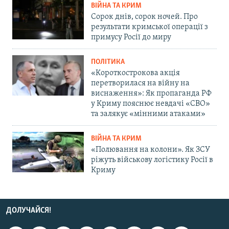
ВІЙНА ТА КРИМ
Сорок днів, сорок ночей. Про
результати кримської операції з
примусу Росії до миру
ПОЛІТИКА
«Короткострокова акція
перетворилася на війну на
виснаження»: Як пропаганда РФ
у Криму пояснює невдачі «СВО»
та залякує «мінними атаками»
ВІЙНА ТА КРИМ
«Полювання на колони». Як ЗСУ
ріжуть військову логістику Росії в
Криму
ДОЛУЧАЙСЯ!