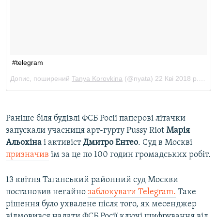
Раніше біля будівлі ФСБ Росії паперові літачки
запускали учасниця арт-гурту Pussy Riot
Марія
Альохіна
і активіст
Дмитро Ентео
. Суд в Москві
призначив
їм за це по 100 годин громадських робіт.
13 квітня Таганський районний суд Москви
постановив негайно
заблокувати Telegram.
Таке
рішення було ухвалене після того, як месенджер
відмовився надати ФСБ Росії ключі шифрування від