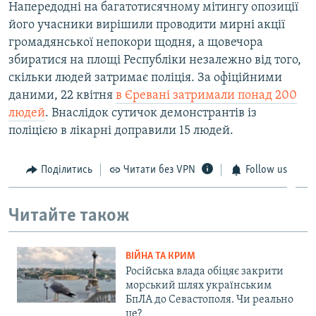
Напередодні на багатотисячному мітингу опозиції
його учасники вирішили проводити мирні акції
громадянської непокори щодня, а щовечора
збиратися на площі Республіки незалежно від того,
скільки людей затримає поліція. За офіційними
даними, 22 квітня
в Єревані затримали понад 200
людей
. Внаслідок сутичок демонстрантів із
поліцією в лікарні доправили 15 людей.
Поділитись
Читати без VPN
Follow us
Читайте також
ВІЙНА ТА КРИМ
Російська влада обіцяє закрити
морський шлях українським
БпЛА до Севастополя. Чи реально
це?