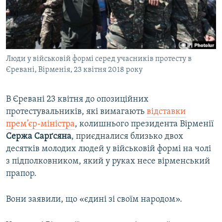
ВІДЕОУРОКИ «ELIFBE»
Русский
СВІДЧЕННЯ ОКУПАЦІЇ
Qırımtatar
УКРАЇНСЬКА ПРОБЛЕМА КРИМУ
Люди у військовій формі серед учасників протесту в
ДОЛУЧАЙСЯ!
ІНФОГРАФІКА
Єревані, Вірменія, 23 квітня 2018 року
В Єревані 23 квітня до опозиційних
Усі сайти RFE/RL
протестувальників, які вимагають
відставки
прем’єр-міністра
, колишнього президента Вірменії
Сержа Сарґсяна
, приєдналися близько двох
десятків молодих людей у військовій формі на чолі
з підполковником, який у руках несе вірменський
прапор.
Вони заявили, що «єдині зі своїм народом».