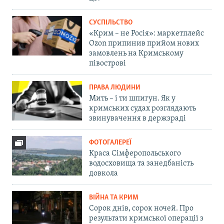
СУСПІЛЬСТВО
«Крим – не Росія»: маркетплейс
Ozon припинив прийом нових
замовлень на Кримському
півострові
ПРАВА ЛЮДИНИ
Мить – і ти шпигун. Як у
кримських судах розглядають
звинувачення в держзраді
ФОТОГАЛЕРЕЇ
Краса Сімферопольського
водосховища та занедбаність
довкола
ВІЙНА ТА КРИМ
Сорок днів, сорок ночей. Про
результати кримської операції з