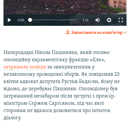
0:00
1:12
Завантажити на комп'ютер
Напередодні Нікола Пашиняна, який очолює
опозиційну парламентську фракцію «Елк»,
затримала поліція
за звинуваченням у
незаконному проведенні зборів. Як повідомив 23
квітня адвокат депутата Рустам Бадасян, йому не
відомо, де перебуває Пашинян. Опозиціонер був
затриманий незабаром після зустрічі з прем'єр-
міністром Сержем Сарґсяном, під час якої
сторонам не вдалося домовитися про початок
діалогу.