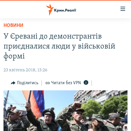
Доступність
посилання
Перейти
НОВИНИ
до
НОВИНИ
У Єревані до демонстрантів
основного
ВОДА.КРИМ
матеріалу
приєдналися люди у військовій
ВІДЕО ТА ФОТО
Перейти
формі
до
ПОЛІТИКА
основної
23 квітень 2018, 13:26
БЛОГИ
навігації
Перейти
Поділитись
Читати без VPN
ПОГЛЯД
до
ІНТЕРВ'Ю
пошуку
ВСЕ ЗА ДЕНЬ
СПЕЦПРОЕКТИ
ЯК ОБІЙТИ БЛОКУВАННЯ
ДЕПОРТАЦІЯ