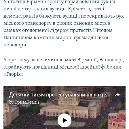
У столиці Вірменії зранку паралізований рух на
низці центральних вулиць. Крім того, сотні
демонстрантів блокують вулиці і перекривають рух
міського транспорту в різних районах міста в
рамках оголошеної лідером протестів Ніколом
Пашиняном кампанії мирної громадянської
непокори.
У третьому за величиною місті Вірменії, Ванадзорі,
страйкують працівниці місцевої швейної фабрики
«Глорія».
Десятки тисяч протестувальників на центральній площі Єревана – відео з дрона
by
Крим.Реалії
No media source currently available