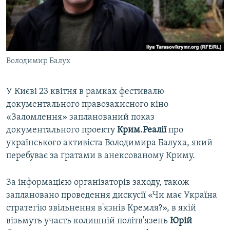
ВІДЕОУРОКИ «ELIFBE»
Русский
СВІДЧЕННЯ ОКУПАЦІЇ
Qırımtatar
УКРАЇНСЬКА ПРОБЛЕМА КРИМУ
Володимир Балух
ДОЛУЧАЙСЯ!
ІНФОГРАФІКА
У Києві 23 квітня в рамках фестивалю
документального правозахисного кіно
Усі сайти RFE/RL
«Заломлення» запланований показ
документального проекту
Крим.Реалії
про
українського активіста Володимира Балуха, який
перебуває за ґратами в анексованому Криму.
За інформацією організаторів заходу, також
заплановано проведення дискусії «Чи має Україна
стратегію звільнення в'язнів Кремля?», в якій
візьмуть участь колишній політв'язень
Юрій