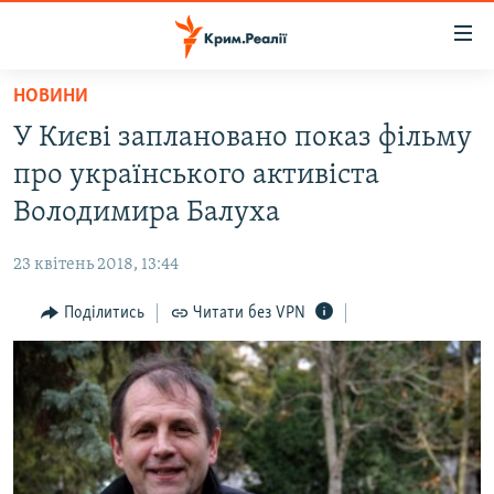
Доступність
посилання
Перейти
НОВИНИ
до
НОВИНИ
У Києві заплановано показ фільму
основного
ВОДА.КРИМ
матеріалу
про українського активіста
ВІДЕО ТА ФОТО
Перейти
Володимира Балуха
до
ПОЛІТИКА
основної
23 квітень 2018, 13:44
БЛОГИ
навігації
Перейти
Поділитись
Читати без VPN
ПОГЛЯД
до
ІНТЕРВ'Ю
пошуку
ВСЕ ЗА ДЕНЬ
СПЕЦПРОЕКТИ
ЯК ОБІЙТИ БЛОКУВАННЯ
ДЕПОРТАЦІЯ