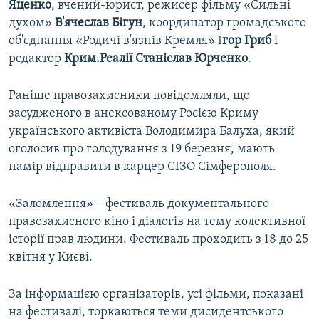
Яценко
, вчений-юрист, режисер фільму «Сильні
духом»
В'ячеслав Бігун
, координатор громадського
об'єднання «Родичі в'язнів Кремля» І
гор Гриб
і
редактор
Крим.Реалії
Станіслав Юрченко
.
Раніше правозахисники повідомляли, що
засудженого в анексованому Росією Криму
українського активіста Володимира Балуха, який
оголосив про голодування з 19 березня, мають
намір відправити в карцер СІЗО Сімферополя.
«Заломлення» – фестиваль документального
правозахисного кіно і діалогів на тему колективної
історії прав людини. Фестиваль проходить з 18 до 25
квітня у Києві.
За інформацією організаторів, усі фільми, показані
на фестивалі, торкаються теми дисидентського