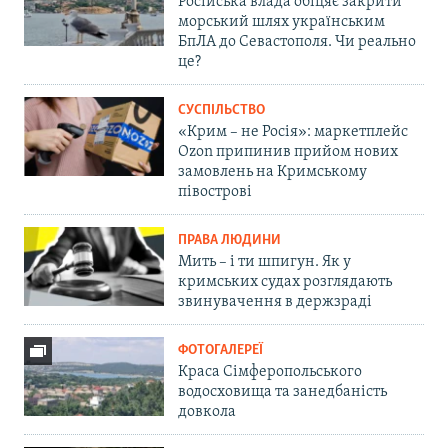
Російська влада обіцяє закрити
морський шлях українським
БпЛА до Севастополя. Чи реально
це?
СУСПІЛЬСТВО
«Крим – не Росія»: маркетплейс
Ozon припинив прийом нових
замовлень на Кримському
півострові
ПРАВА ЛЮДИНИ
Мить – і ти шпигун. Як у
кримських судах розглядають
звинувачення в держзраді
ФОТОГАЛЕРЕЇ
Краса Сімферопольського
водосховища та занедбаність
довкола