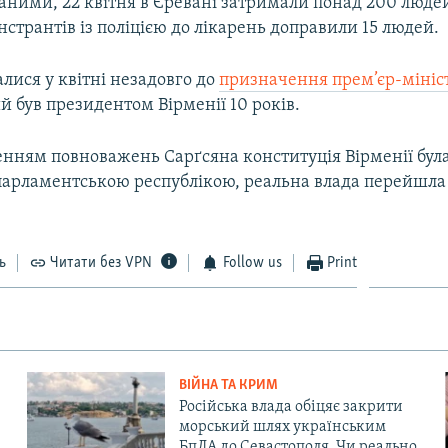
аними, 22 квітня в Єревані затримали понад 200 людей
странтів із поліцією до лікарень доправили 15 людей.
лися у квітні незадовго до
призначення прем’єр-мініс
й був президентом Вірменії 10 років.
енням повноважень Сарґсяна конституція Вірменії була
 парламентською республікою, реальна влада перейшла
ь
Читати без VPN
Follow us
Print
ВІЙНА ТА КРИМ
Російська влада обіцяє закрити
морський шлях українським
БпЛА до Севастополя. Чи реально