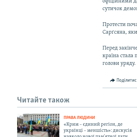
офіційними д
сутичок демон
Протести поча
Сарґсяна, яки
Перед закінч
країна стала
голови уряду.
Поділитис
Читайте також
ПРАВА ЛЮДИНИ
«Крим – єдиний регіон, де
українці – меншість»: дискусія
навколо нової пам'ятної дати