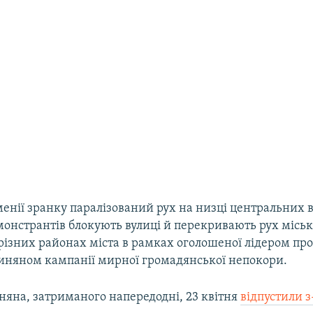
менії зранку паралізований рух на низці центральних 
емонстрантів блокують вулиці й перекривають рух місь
різних районах міста в рамках оголошеної лідером про
няном кампанії мирної громадянської непокори.
яна, затриманого напередодні, 23 квітня
відпустили з