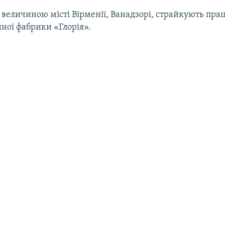
 величиною місті Вірменії, Ванадзорі, страйкують пра
ної фабрики «Глорія».