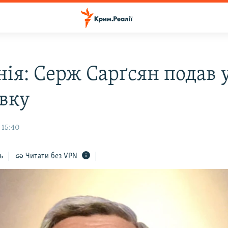
нія: Серж Сарґсян подав 
авку
 15:40
ь
Читати без VPN