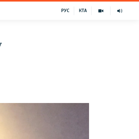
РУС
КТА
у