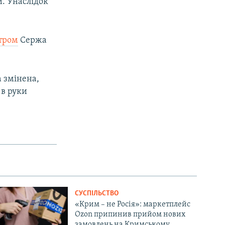
. Унаслідок
тром
Сержа
 змінена,
 в руки
СУСПІЛЬСТВО
«Крим – не Росія»: маркетплейс
Ozon припинив прийом нових
замовлень на Кримському