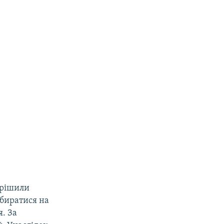
ирішили
збиратися на
я. За