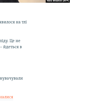
явилося на тлі
піду. Це не
– йдеться в
винувачували
налися