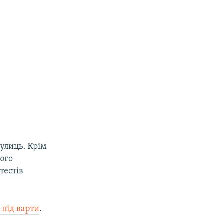
вулиць. Крім
кого
тестів
-під варти
.