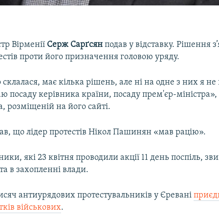
стр Вірменії
Серж Сарґсян
подав у відставку. Рішення з’
естів проти його призначення головою уряду.
склалася, має кілька рішень, але ні на одне з них я не 
ю посаду керівника країни, посаду прем'єр-міністра», 
а, розміщеній на його сайті.
ав, що лідер протестів Нікол Пашинян «мав рацію».
ики, які 23 квітня проводили акції 11 день поспіль, з
а в захопленні влади.
тисяч антиурядових протестувальників у Єревані
приєд
тків військових
.