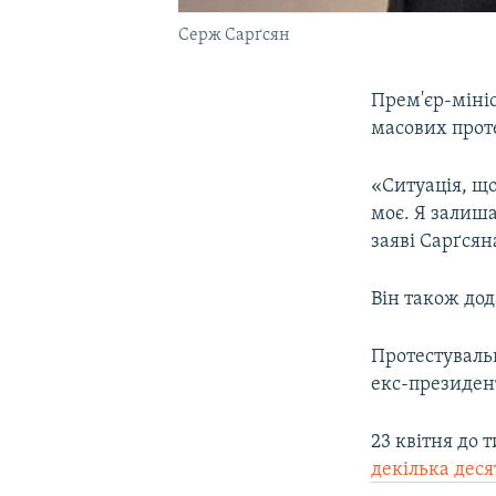
Серж Сарґсян
Прем'єр-міні
масових прот
«Ситуація, що 
моє. Я залиша
заяві Сарґсян
Він також дод
Протестувальн
екс-президент
23 квітня до 
декілька деся