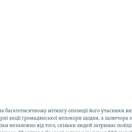
на багатотисячному мітингу опозиції його учасники в
рні акції громадянської непокори щодня, а щовечора 
іки незалежно від того, скільки людей затримає поліці