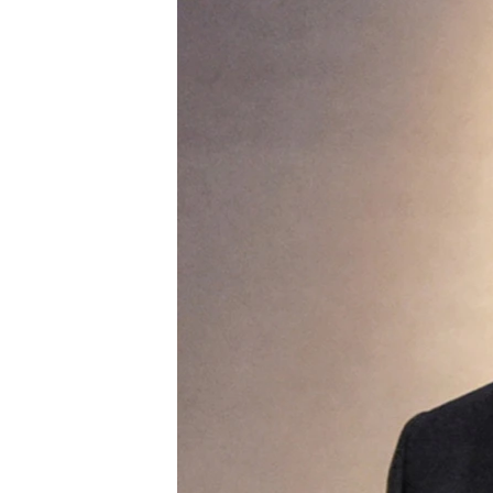
ВІДЕОУРОКИ «ELIFBE»
СВІДЧЕННЯ ОКУПАЦІЇ
УКРАЇНСЬКА ПРОБЛЕМА КРИМУ
ІНФОГРАФІКА