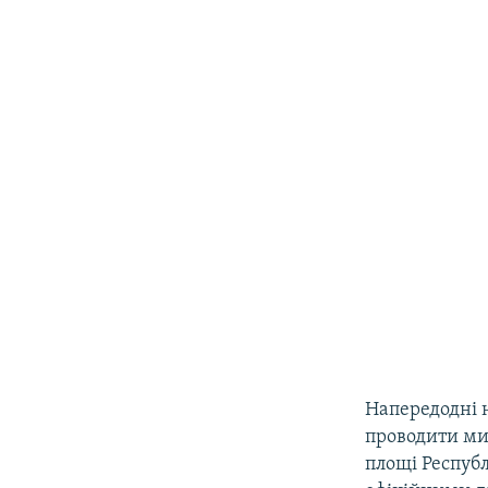
Напередодні 
проводити ми
площі Республ