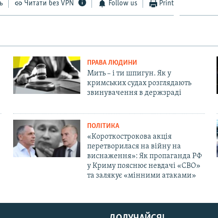
ь
Читати без VPN
Follow us
Print
ПРАВА ЛЮДИНИ
Мить – і ти шпигун. Як у
кримських судах розглядають
звинувачення в держзраді
ПОЛІТИКА
«Короткострокова акція
перетворилася на війну на
виснаження»: Як пропаганда РФ
у Криму пояснює невдачі «СВО»
та залякує «мінними атаками»