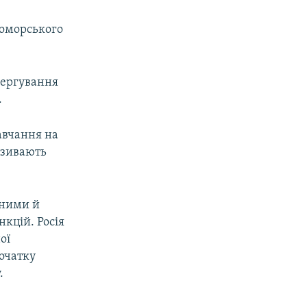
номорського
 чергування
.
навчання на
називають
нними й
нкцій. Росія
ої
початку
.