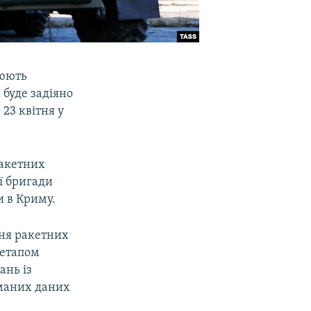
цюють
 буде задіяно
23 квітня у
ракетних
ї бригади
и в Криму.
ня ракетних
 етапом
ань із
маних даних