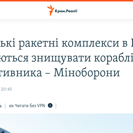
ські ракетні комплекси в
ються знищувати корабл
тивника – Міноборони
 20:45
ь
Читати без VPN