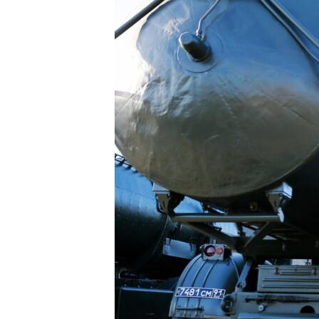
ВІДЕОУРОКИ «ELIFBE»
СВІДЧЕННЯ ОКУПАЦІЇ
УКРАЇНСЬКА ПРОБЛЕМА КРИМУ
ІНФОГРАФІКА