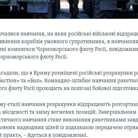
очалися навчання, на яких російські військові відпра
явлення кораблів умовного супротивника, в навчаннях
тні комплекси Чорноморського флоту Росії, повідомили 
орноморського флоту Росії.
нагадали, що в Криму розміщені російські розрахунки 
Бастіон» та «Бал». Командно-штабне навчання ракетно
о флоту Росії проходить на полігоні бойової підготовк
му етапі навчання розрахунки відпрацюють розгортан
а місцевості та зміну вогневих позицій. Завершальним
актичного навчання стане виконання ракетниками завд
овних надводних цілей із подальшою передачею отри
пункт», – йдеться в повідомленні.