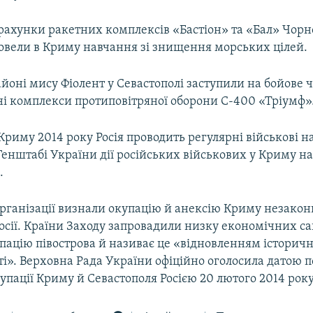
рахунки ракетних комплексів «Бастіон» та «Бал» Чор
ровели в Криму навчання зі знищення морських цілей.
айоні мису Фіолент у Севастополі заступили на бойове
ні комплекси протиповітряної оборони С-400 «Тріумф»
 Криму 2014 року Росія проводить регулярні військові 
 Генштабі України дії російських військових у Криму 
.
рганізації визнали окупацію й анексію Криму незако
Росії. Країни Заходу запровадили низку економічних са
пацію півострова й називає це «відновленням історичн
і». Верховна Рада України офіційно оголосила датою 
упації Криму й Севастополя Росією 20 лютого 2014 року