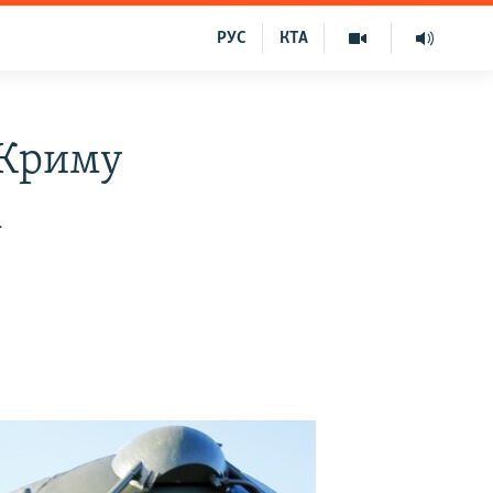
РУС
КТА
 Криму
і