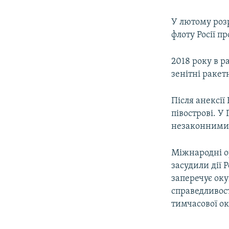
У лютому роз
флоту Росії п
2018 року в р
зенітні ракет
Після анексії
півострові. У
незаконними
Міжнародні о
засудили дії 
заперечує оку
справедливост
тимчасової ок