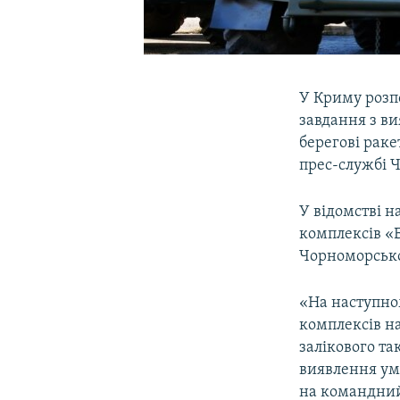
У Криму розп
завдання з ви
берегові раке
прес-службі Ч
У відомстві 
комплексів «
Чорноморськог
«На наступно
комплексів н
залікового т
виявлення ум
на командний 