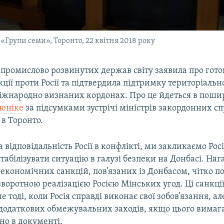
«Групи семи», Торонто, 22 квітня 2018 року
 промислово розвинутих держав світу заявила про гото
ції проти Росії та підтвердила підтримку територіально
 міжнародно визнаних кордонах. Про це йдеться в поши
юніке
за підсумками зустрічі міністрів закордонних с
в Торонто.
відповідальність Росії в конфлікті, ми закликаємо Рос
табілізувати ситуацію в галузі безпеки на Донбасі. На
кономічних санкцій, пов’язаних із Донбасом, чітко по
воротною реалізацією Росією Мінських угод. Ці санкці
е тоді, коли Росія справді виконає свої зобов’язання, а
 додаткових обмежувальних заходів, якщо цього вимага
ано в документі.