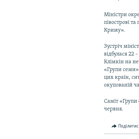
Міністри окр
півострові та
Криму».
Зустріч міні
відбулася 22 
Клімкін на н
«Групи семи» 
цих країн, си
окупованій ча
Саміт «Групи 
червня.
Поділитис