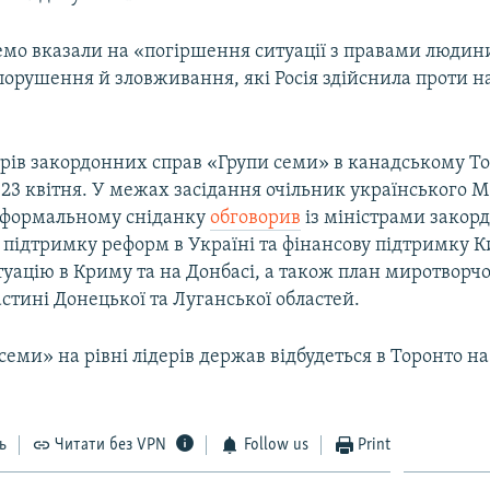
емо вказали на «погіршення ситуації з правами людин
 порушення й зловживання, які Росія здійснила проти н
стрів закордонних справ «Групи семи» в канадському Т
– 23 квітня. У межах засідання очільник українського 
еформальному сніданку
обговорив
із міністрами закор
підтримку реформ в Україні та фінансову підтримку Ки
туацію в Криму та на Донбасі, а також план миротворчої
стині Донецької та Луганської областей.
семи» на рівні лідерів держав відбудеться в Торонто н
ь
Читати без VPN
Follow us
Print