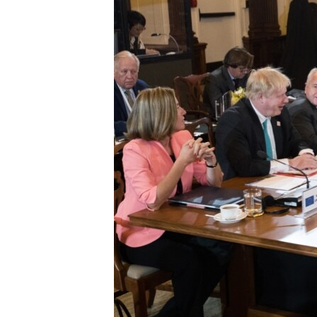
ВІДЕОУРОКИ «ELIFBE»
СВІДЧЕННЯ ОКУПАЦІЇ
УКРАЇНСЬКА ПРОБЛЕМА КРИМУ
ІНФОГРАФІКА