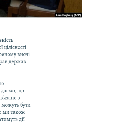
вність
ї цілісності
реному вночі
прав держав
ію
гадаємо, що
в’язане з
ї можуть бути
ле ми також
тимуть дії