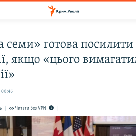
а семи» готова посилити
ії, якщо «цього вимагат
сії»
 08:46
ь
Читати без VPN