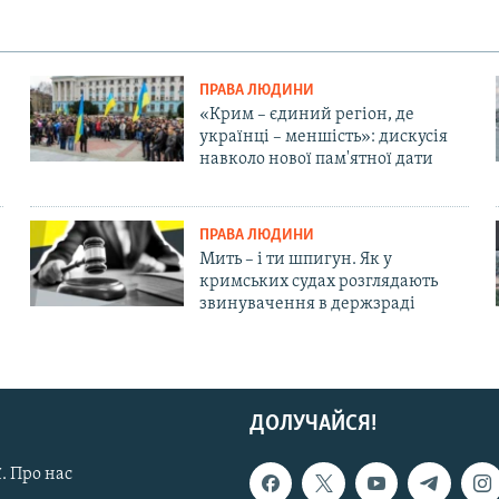
ПРАВА ЛЮДИНИ
«Крим – єдиний регіон, де
українці – меншість»: дискусія
навколо нової пам'ятної дати
ПРАВА ЛЮДИНИ
Мить – і ти шпигун. Як у
кримських судах розглядають
звинувачення в держзраді
ДОЛУЧАЙСЯ!
. Про нас