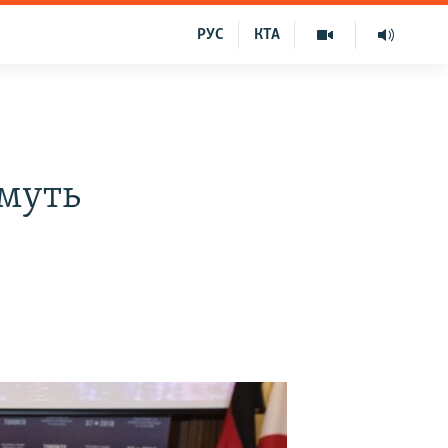
РУС
КТА
имуть