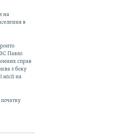
и на
аселення в
оронто
МЗС Павло
донних справ
єва з боку
 місії на
а початку