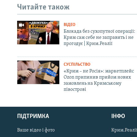
Читайте також
ВІДЕО
Блокада без сухопутної операції:
Крим сам себе не заправить і не
прогодує | Крим.Реалії
СУСПІЛЬСТВО
«Крим – не Росія»: маркетплейс
Ozon припинив прийом нових
замовлень на Кримському
півострові
Русский
ПІДТРИМКА
ІНФО
Qırımtatar
Ваше відео і фото
Крим.Реалії
ДОЛУЧАЙСЯ!