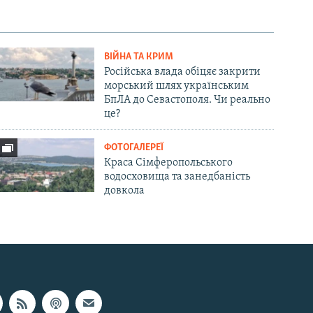
ВІЙНА ТА КРИМ
Російська влада обіцяє закрити
морський шлях українським
БпЛА до Севастополя. Чи реально
це?
ФОТОГАЛЕРЕЇ
Краса Сімферопольського
водосховища та занедбаність
довкола