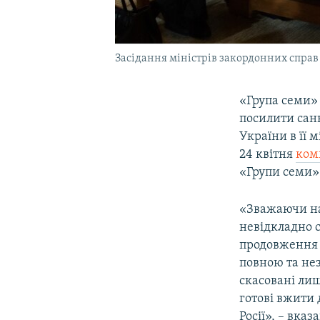
Засідання міністрів закордонних справ 
«Група семи»
посилити санк
України в її
24 квітня
ком
«Групи семи» 
«Зважаючи на 
невідкладно с
продовження е
повною та нез
скасовані лиш
готові вжити
Росії», – вказ