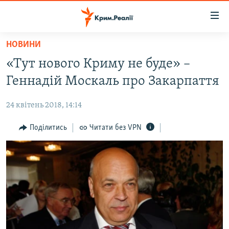
Доступність
посилання
Перейти
НОВИНИ
до
НОВИНИ
«Тут нового Криму не буде» –
основного
ВОДА.КРИМ
матеріалу
Геннадій Москаль про Закарпаття
ВІДЕО ТА ФОТО
Перейти
до
24 квітень 2018, 14:14
ПОЛІТИКА
основної
БЛОГИ
Поділитись
Читати без VPN
навігації
Перейти
ПОГЛЯД
до
ІНТЕРВ'Ю
пошуку
ВСЕ ЗА ДЕНЬ
СПЕЦПРОЕКТИ
ЯК ОБІЙТИ БЛОКУВАННЯ
ДЕПОРТАЦІЯ