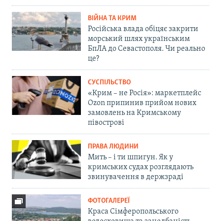
ВІЙНА ТА КРИМ
Російська влада обіцяє закрити
морський шлях українським
БпЛА до Севастополя. Чи реально
це?
СУСПІЛЬСТВО
«Крим – не Росія»: маркетплейс
Ozon припинив прийом нових
замовлень на Кримському
півострові
ПРАВА ЛЮДИНИ
Мить – і ти шпигун. Як у
кримських судах розглядають
звинувачення в держзраді
ФОТОГАЛЕРЕЇ
Краса Сімферопольського