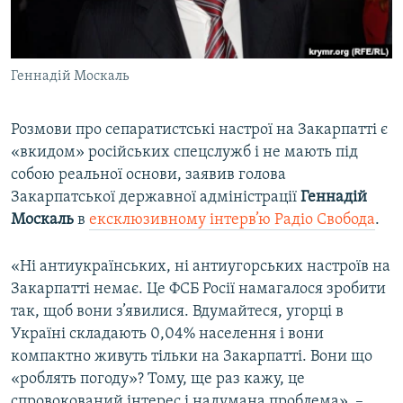
ВІДЕОУРОКИ «ELIFBE»
Русский
СВІДЧЕННЯ ОКУПАЦІЇ
Qırımtatar
Геннадій Москаль
УКРАЇНСЬКА ПРОБЛЕМА КРИМУ
ДОЛУЧАЙСЯ!
ІНФОГРАФІКА
Розмови про сепаратистські настрої на Закарпатті є
«вкидом» російських спецслужб і не мають під
собою реальної основи, заявив голова
Усі сайти RFE/RL
Закарпатської державної адміністрації
Геннадій
Москаль
в
ексклюзивному інтерв’ю Радіо Свобода
.
«Ні антиукраїнських, ні антиугорських настроїв на
Закарпатті немає. Це ФСБ Росії намагалося зробити
так, щоб вони з’явилися. Вдумайтеся, угорці в
Україні складають 0,04% населення і вони
компактно живуть тільки на Закарпатті. Вони що
«роблять погоду»? Тому, ще раз кажу, це
спровокований інтерес і надумана проблема», –