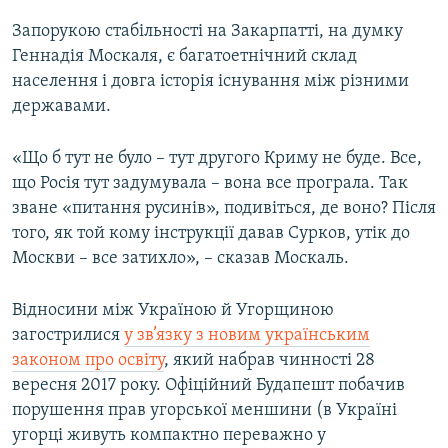
Запорукою стабільності на Закарпатті, на думку
Геннадія Москаля, є багатоетнічний склад
населення і довга історія існування між різними
державами.
«Що б тут не було – тут другого Криму не буде. Все,
що Росія тут задумувала – вона все програла. Так
зване «питання русинів», подивіться, де воно? Після
того, як той кому інструкції давав Сурков, утік до
Москви – все затихло», – сказав Москаль.
Відносини між Україною й Угорщиною
загострилися
у зв’язку з новим українським
законом про освіту
, який набрав чинності 28
вересня 2017 року. Офіційний Будапешт побачив
порушення прав угорської меншини (в Україні
угорці живуть компактно переважно у