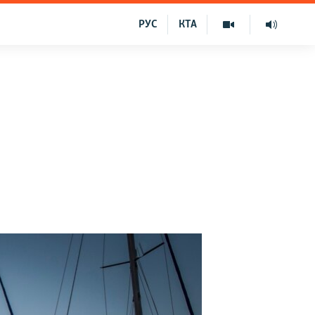
РУС
КТА