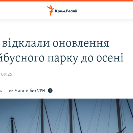
і відклали оновлення
йбусного парку до осені
 09:25
ь
Читати без VPN