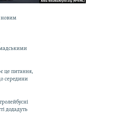
у новим
к
ромадськими
є це питання,
 до середини
тролейбусні
сті додадуть