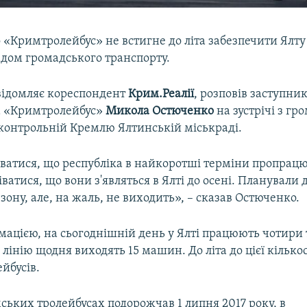
 «Кримтролейбус» не встигне до літа забезпечити Ялт
дом громадського транспорту.
овідомляє кореспондент
Крим.Реалії
, розповів заступни
а «Кримтролейбус»
Микола Остюченко
на зустрічі з г
дконтрольній Кремлю Ялтинській міськраді.
іватися, що республіка в найкоротші терміни пропрацю
діватися, що вони з'являться в Ялті до осені. Планували
зону, але, на жаль, не виходить», – сказав Остюченко.
мацією, на сьогоднішній день у Ялті працюють чотири 
лінію щодня виходять 15 машин. До літа до цієї кілько
ейбусів.
ських тролейбусах подорожчав 1 липня 2017 року, в