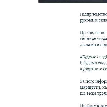
Підприємство
рухомим скла
Про це, як п
гендиректор
діячами в пі
«Будемо спод
і, будемо спо
курортного се
За його інфор
маршрути, на 
ще вісім трол
Проїзд у крим