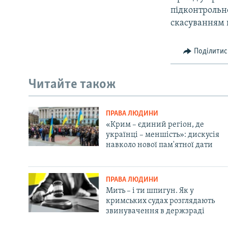
підконтроль
скасуванням 
Поділитис
Читайте також
ПРАВА ЛЮДИНИ
«Крим – єдиний регіон, де
українці – меншість»: дискусія
навколо нової пам'ятної дати
ПРАВА ЛЮДИНИ
Мить – і ти шпигун. Як у
кримських судах розглядають
звинувачення в держзраді