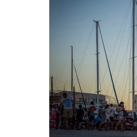
ВІДЕОУРОКИ «ELIFBE»
СВІДЧЕННЯ ОКУПАЦІЇ
УКРАЇНСЬКА ПРОБЛЕМА КРИМУ
ІНФОГРАФІКА