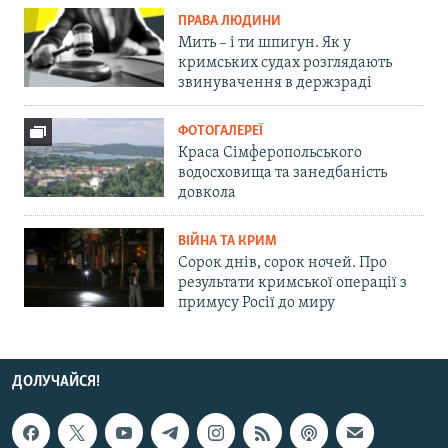
ПРАВА ЛЮДИНИ
Мить – і ти шпигун. Як у
кримських судах розглядають
звинувачення в держзраді
ФОТОГАЛЕРЕЇ
Краса Сімферопольського
водосховища та занедбаність
довкола
ВІЙНА ТА КРИМ
Сорок днів, сорок ночей. Про
результати кримської операції з
примусу Росії до миру
ДОЛУЧАЙСЯ!