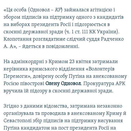
«Ця особа (Одновол –
КР
) займалася агітацією і
збором підписів на підтримку одного з кандидатів
на виборах президента Росії і підозрюється в
скоєнні державної зради (ч. 1 ст. 111 КК України).
Клопотання розглядатиме слідчий суддя Радченко
А. А», – йдеться в повідомленні.
На адмінкордрні з Кримом 23 квітня затримали
керівника кримського відділення «Волонтерів
Перемоги», довірену особу Путіна на анексованому
Росією півострові
Олену Одновол
. Прокуратура АРК
вручила їй підозру в скоєнні державної зради.
Згідно з даними відомства, затримана незаконно
організувала та проводила в анексованому Криму й
Севастополі збір підписів на підтримку висування
Путіна кандидатом на пост президента Росії на