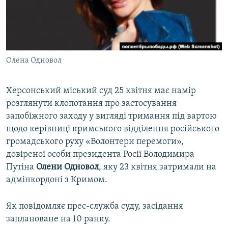
ВІДЕОУРОКИ «ELIFBE»
Русский
СВІДЧЕННЯ ОКУПАЦІЇ
Qırımtatar
УКРАЇНСЬКА ПРОБЛЕМА КРИМУ
Олена Одновол
ДОЛУЧАЙСЯ!
ІНФОГРАФІКА
Херсонський міський суд 25 квітня має намір
розглянути клопотання про застосування
Усі сайти RFE/RL
запобіжного заходу у вигляді тримання під вартою
щодо керівниці кримського відділення російського
громадського руху «Волонтери перемоги»,
довіреної особи президента Росії Володимира
Путіна
Олени Одновол
, яку 23 квітня затримали на
адмінкордоні з Кримом.
Як повідомляє прес-служба суду, засідання
заплановане на 10 ранку.