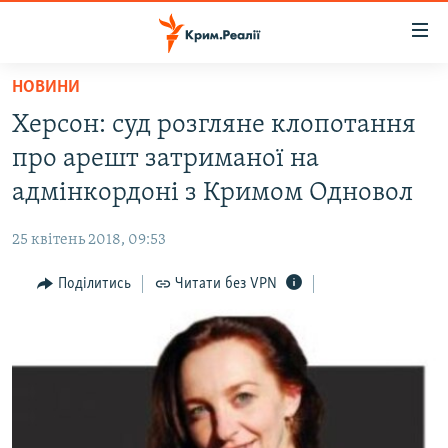
Доступність
посилання
Перейти
НОВИНИ
до
НОВИНИ
Херсон: суд розгляне клопотання
основного
ВОДА.КРИМ
матеріалу
про арешт затриманої на
ВІДЕО ТА ФОТО
Перейти
адмінкордоні з Кримом Одновол
до
ПОЛІТИКА
основної
25 квітень 2018, 09:53
БЛОГИ
навігації
Перейти
Поділитись
Читати без VPN
ПОГЛЯД
до
ІНТЕРВ'Ю
пошуку
ВСЕ ЗА ДЕНЬ
СПЕЦПРОЕКТИ
ЯК ОБІЙТИ БЛОКУВАННЯ
ДЕПОРТАЦІЯ