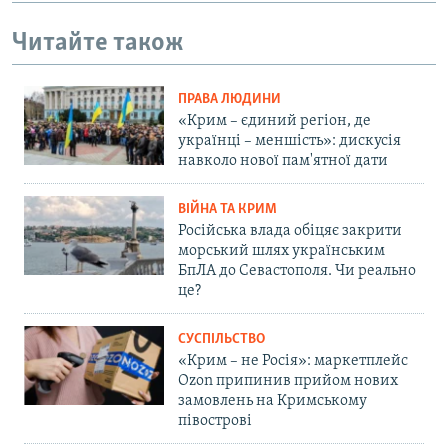
Читайте також
ПРАВА ЛЮДИНИ
«Крим – єдиний регіон, де
українці – меншість»: дискусія
навколо нової пам'ятної дати
ВІЙНА ТА КРИМ
Російська влада обіцяє закрити
морський шлях українським
БпЛА до Севастополя. Чи реально
це?
СУСПІЛЬСТВО
«Крим – не Росія»: маркетплейс
Ozon припинив прийом нових
замовлень на Кримському
півострові