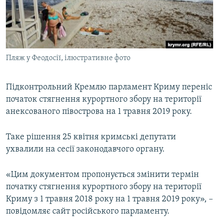
ВІДЕОУРОКИ «ELIFBE»
Русский
СВІДЧЕННЯ ОКУПАЦІЇ
Qırımtatar
УКРАЇНСЬКА ПРОБЛЕМА КРИМУ
Пляж у Феодосії, ілюстративне фото
ДОЛУЧАЙСЯ!
ІНФОГРАФІКА
Підконтрольний Кремлю парламент Криму переніс
початок стягнення курортного збору на території
Усі сайти RFE/RL
анексованого півострова на 1 травня 2019 року.
Таке рішення 25 квітня кримські депутати
ухвалили на сесії законодавчого органу.
«Цим документом пропонується змінити термін
початку стягнення курортного збору на території
Криму з 1 травня 2018 року на 1 травня 2019 року», –
повідомляє сайт російського парламенту.