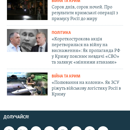
ВІЙНА ТА КРИМ
Сорок днів, сорок ночей. Про
результати кримської операції з
примусу Росії до миру
ПОЛІТИКА
«Короткострокова акція
перетворилася на війну на
виснаження»: Як пропаганда РФ
у Криму пояснює невдачі «СВО»
та залякує «мінними атаками»
ВІЙНА ТА КРИМ
«Полювання на колони». Як ЗСУ
ріжуть військову логістику Росії в
Криму
ДОЛУЧАЙСЯ!