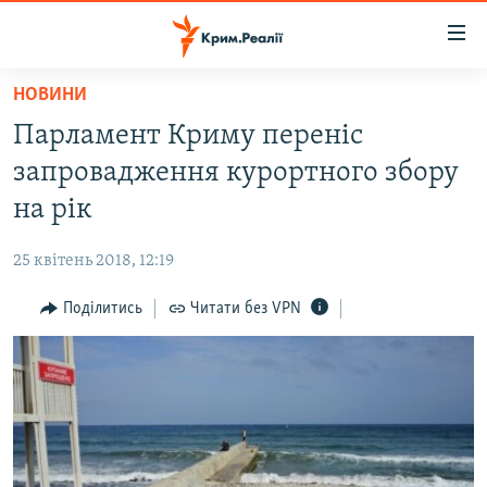
Доступність
посилання
Перейти
НОВИНИ
до
НОВИНИ
Парламент Криму переніс
основного
ВОДА.КРИМ
матеріалу
запровадження курортного збору
ВІДЕО ТА ФОТО
Перейти
на рік
до
ПОЛІТИКА
основної
25 квітень 2018, 12:19
БЛОГИ
навігації
Перейти
Поділитись
Читати без VPN
ПОГЛЯД
до
ІНТЕРВ'Ю
пошуку
ВСЕ ЗА ДЕНЬ
СПЕЦПРОЕКТИ
ЯК ОБІЙТИ БЛОКУВАННЯ
ДЕПОРТАЦІЯ