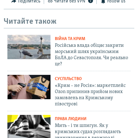
Поділитись
Читати без VPN
Follow us
Читайте також
ВІЙНА ТА КРИМ
Російська влада обіцяє закрити
морський шлях українським
БпЛА до Севастополя. Чи реально
це?
СУСПІЛЬСТВО
«Крим – не Росія»: маркетплейс
Ozon припинив прийом нових
замовлень на Кримському
півострові
ПРАВА ЛЮДИНИ
Мить – і ти шпигун. Як у
кримських судах розглядають