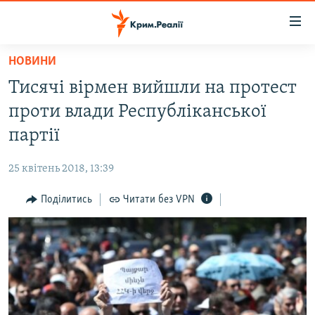
Доступність
посилання
Перейти
НОВИНИ
до
НОВИНИ
Тисячі вірмен вийшли на протест
основного
ВОДА.КРИМ
матеріалу
проти влади Республіканської
ВІДЕО ТА ФОТО
Перейти
партії
до
ПОЛІТИКА
основної
25 квітень 2018, 13:39
БЛОГИ
навігації
Перейти
Поділитись
Читати без VPN
ПОГЛЯД
до
ІНТЕРВ'Ю
пошуку
ВСЕ ЗА ДЕНЬ
СПЕЦПРОЕКТИ
ЯК ОБІЙТИ БЛОКУВАННЯ
ДЕПОРТАЦІЯ