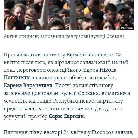
ВІДЕОУРОКИ «ELIFBE»
Русский
СВІДЧЕННЯ ОКУПАЦІЇ
Qırımtatar
УКРАЇНСЬКА ПРОБЛЕМА КРИМУ
Активісти знову заповнили центральні вулиці Єревана
ДОЛУЧАЙСЯ!
ІНФОГРАФІКА
Противладний протест у Вірменії поновився 25
квітня після того, як зірвалися заплановані на цей
Усі сайти RFE/RL
день переговори опозиційного лідера
Нікола
Пашиняна
та виконувача обов’язків прем’єра
Карена Карапетяна
. Тисячі активістів знову
заповнили центральні вулиці Єревана, вимагаючи
усунення від влади Республіканської партії, яку
представляють як чинний очільник уряду, так і
усунутий прем’єр
Серж Сарґсян
.
Пашинян пізно ввечері 24 квітня у Facebook заявив,