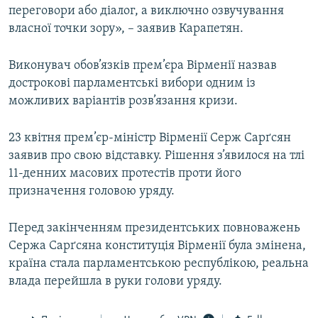
переговори або діалог, а виключно озвучування
власної точки зору», – заявив Карапетян.
Виконувач обов’язків прем’єра Вірменії назвав
дострокові парламентські вибори одним із
можливих варіантів розв’язання кризи.
23 квітня прем’єр-міністр Вірменії Серж Сарґсян
заявив про свою відставку. Рішення з’явилося на тлі
11-денних масових протестів проти його
призначення головою уряду.
Перед закінченням президентських повноважень
Сержа Сарґсяна конституція Вірменії була змінена,
країна стала парламентською республікою, реальна
влада перейшла в руки голови уряду.