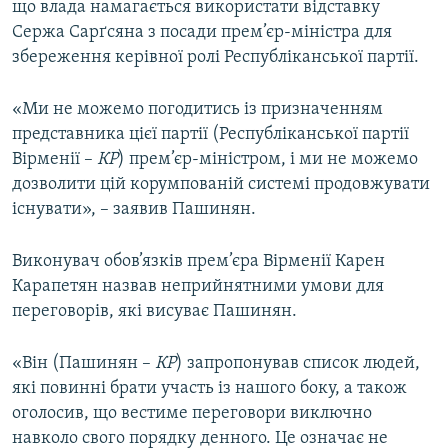
що влада намагається використати відставку
Сержа Сарґсяна з посади прем’єр-міністра для
збереження керівної ролі Республіканської партії.
«Ми не можемо погодитись із призначенням
представника цієї партії (Республіканської партії
Вірменії –
КР
) прем’єр-міністром, і ми не можемо
дозволити цій корумпованій системі продовжувати
існувати», – заявив Пашинян.
Виконувач обов’язків прем’єра Вірменії Карен
Карапетян назвав неприйнятними умови для
переговорів, які висуває Пашинян.
«Він (Пашинян –
КР
) запропонував список людей,
які повинні брати участь із нашого боку, а також
оголосив, що вестиме переговори виключно
навколо свого порядку денного. Це означає не