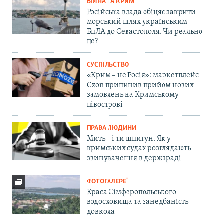
ВІЙНА ТА КРИМ
Російська влада обіцяє закрити
морський шлях українським
БпЛА до Севастополя. Чи реально
це?
СУСПІЛЬСТВО
«Крим – не Росія»: маркетплейс
Ozon припинив прийом нових
замовлень на Кримському
півострові
ПРАВА ЛЮДИНИ
Мить – і ти шпигун. Як у
кримських судах розглядають
звинувачення в держзраді
ФОТОГАЛЕРЕЇ
Краса Сімферопольського
водосховища та занедбаність
довкола