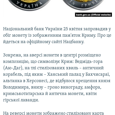
ВІДЕОУРОКИ «ELIFBE»
Русский
СВІДЧЕННЯ ОКУПАЦІЇ
Qırımtatar
УКРАЇНСЬКА ПРОБЛЕМА КРИМУ
Національний банк України 25 квітня запровадив у
ДОЛУЧАЙСЯ!
ІНФОГРАФІКА
обіг монету із зображенням пам'яток Криму. Про це
йдеться на офіційному сайті Нацбанку.
Зокрема, на аверсі монети в центрі розміщено
Усі сайти RFE/RL
композицію, що символізує Крим: Ведмідь-гора
(Аю-Даг), на тлі стилізованих хвиль – античний
корабель, під яким – Ханський палац у Бахчисараї,
альтанка в Херсонесі, де відбулося хрещення князя
Володимира, внизу – гроно винограду, амфора,
кримськотатарська й антична монети, квіти
гірської лаванди.
На реверсі монети зображено стилізовану карта