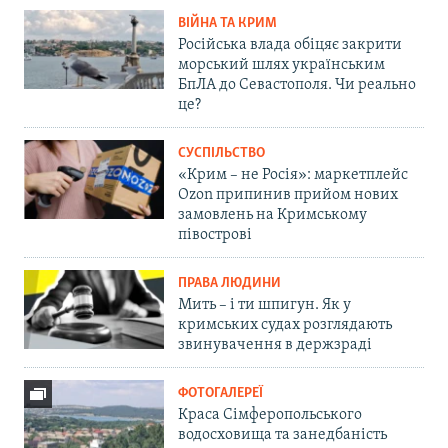
ВІЙНА ТА КРИМ
Російська влада обіцяє закрити
морський шлях українським
БпЛА до Севастополя. Чи реально
це?
СУСПІЛЬСТВО
«Крим – не Росія»: маркетплейс
Ozon припинив прийом нових
замовлень на Кримському
півострові
ПРАВА ЛЮДИНИ
Мить – і ти шпигун. Як у
кримських судах розглядають
звинувачення в держзраді
ФОТОГАЛЕРЕЇ
Краса Сімферопольського
водосховища та занедбаність