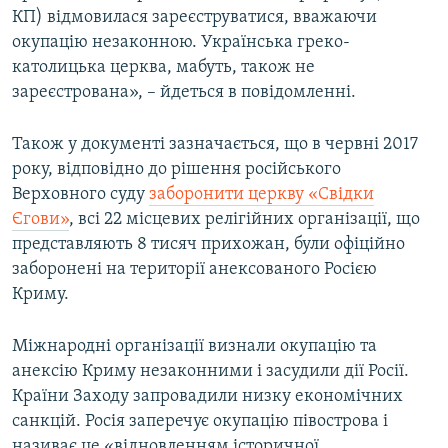
КП) відмовилася зареєструватися, вважаючи
окупацію незаконною. Українська греко-
католицька церква, мабуть, також не
зареєстрована», – йдеться в повідомленні.
Також у документі зазначається, що в червні 2017
року, відповідно до рішення російського
Верховного суду
заборонити церкву «Свідки
Єгови»
, всі 22 місцевих релігійних організації, що
представляють 8 тисяч прихожан, були офіційно
заборонені на території анексованого Росією
Криму.
Міжнародні організації визнали окупацію та
анексію Криму незаконними і засудили дії Росії.
Країни Заходу запровадили низку економічних
санкцій. Росія заперечує окупацію півострова і
називає це «відновленням історичної