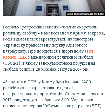
ВІДЕОУРОКИ «ELIFBE»
Русский
СВІДЧЕННЯ ОКУПАЦІЇ
Qırımtatar
УКРАЇНСЬКА ПРОБЛЕМА КРИМУ
Російські репресивні закони «значно скоротили
ДОЛУЧАЙСЯ!
ІНФОГРАФІКА
релігійну свободу» в анексованому Криму, зокрема,
Росія відмовилася зареєструвати на півострові
Українську православну церкву Київського
патріархату. Про це йдеться в щорічному
звіті
Усі сайти RFE/RL
Комісії США
з міжнародної релігійної свободи
(USCIRF), в якому задокументовані порушення
свободи релігії в 28 країнах світу за 2017 рік.
«За даними ООН, у Криму було близько 2200
релігійних як зареєстрованих, так і
незареєстрованих організацій. Станом на вересень
2017 року, згадується близько 800. Українська
православна церква Київського патріархату (УПЦ