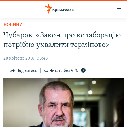
Доступність
посилання
Перейти
НОВИНИ
до
НОВИНИ
Чубаров: «Закон про колаборацію
основного
ВОДА.КРИМ
матеріалу
потрібно ухвалити терміново»
ВІДЕО ТА ФОТО
Перейти
до
28 квітень 2018, 08:48
ПОЛІТИКА
основної
БЛОГИ
Поділитись
Читати без VPN
навігації
Перейти
ПОГЛЯД
до
ІНТЕРВ'Ю
пошуку
ВСЕ ЗА ДЕНЬ
СПЕЦПРОЕКТИ
ЯК ОБІЙТИ БЛОКУВАННЯ
ДЕПОРТАЦІЯ