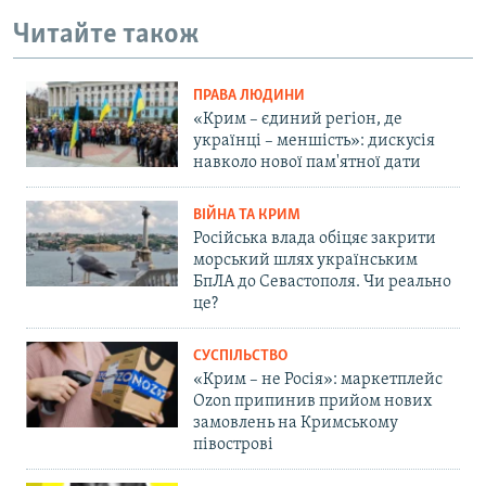
Читайте також
ПРАВА ЛЮДИНИ
«Крим – єдиний регіон, де
українці – меншість»: дискусія
навколо нової пам'ятної дати
ВІЙНА ТА КРИМ
Російська влада обіцяє закрити
морський шлях українським
БпЛА до Севастополя. Чи реально
це?
СУСПІЛЬСТВО
«Крим – не Росія»: маркетплейс
Ozon припинив прийом нових
замовлень на Кримському
півострові