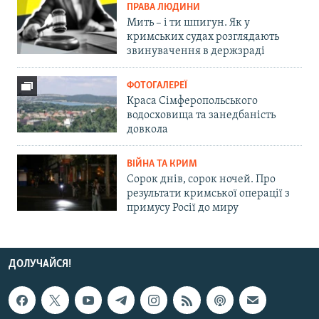
ПРАВА ЛЮДИНИ
Мить – і ти шпигун. Як у
кримських судах розглядають
звинувачення в держзраді
ФОТОГАЛЕРЕЇ
Краса Сімферопольського
водосховища та занедбаність
довкола
ВІЙНА ТА КРИМ
Сорок днів, сорок ночей. Про
результати кримської операції з
примусу Росії до миру
ДОЛУЧАЙСЯ!