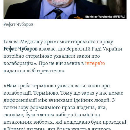
ВІДЕОУРОКИ «ELIFBE»
Русский
СВІДЧЕННЯ ОКУПАЦІЇ
Qırımtatar
Рефат Чубаров
УКРАЇНСЬКА ПРОБЛЕМА КРИМУ
ДОЛУЧАЙСЯ!
ІНФОГРАФІКА
Голова Меджлісу кримськотатарського народу
Рефат Чубаров
вважає, що Верховній Раді України
потрібно «терміново ухвалити закон про
Усі сайти RFE/RL
колаборацію». Про це він заявив в
інтерв'ю
виданню «Обозреватель».
«Нам треба терміново ухвалювати закон про
колаборації. Терміново. Тому що зараз у нас немає
диференціації між вчинками ідейних людей. З
точки зору формального права людина, яка,
скажімо, була членом виборчої комісії на
незаконних виборах, які нещодавно були проведені
в Криму і людина, яка брала участь в якихось