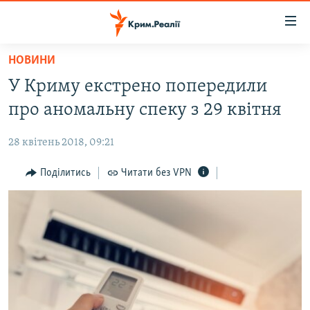
Доступність
посилання
Перейти
НОВИНИ
до
НОВИНИ
У Криму екстрено попередили
основного
ВОДА.КРИМ
матеріалу
про аномальну спеку з 29 квітня
ВІДЕО ТА ФОТО
Перейти
до
28 квітень 2018, 09:21
ПОЛІТИКА
основної
БЛОГИ
Поділитись
Читати без VPN
навігації
Перейти
ПОГЛЯД
до
ІНТЕРВ'Ю
пошуку
ВСЕ ЗА ДЕНЬ
СПЕЦПРОЕКТИ
ЯК ОБІЙТИ БЛОКУВАННЯ
ДЕПОРТАЦІЯ