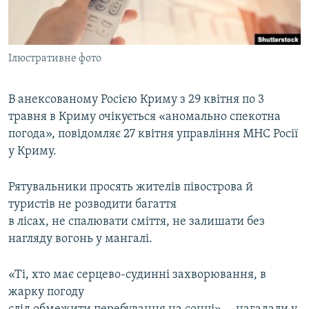
ВІДЕОУРОКИ «ELIFBE»
Русский
СВІДЧЕННЯ ОКУПАЦІЇ
Qırımtatar
Ілюстративне фото
УКРАЇНСЬКА ПРОБЛЕМА КРИМУ
ДОЛУЧАЙСЯ!
ІНФОГРАФІКА
В анексованому Росією Криму з 29 квітня по 3
травня в Криму очікується «аномально спекотна
погода», повідомляє 27 квітня управління МНС Росії
Усі сайти RFE/RL
у Криму.
Рятувальники просять жителів півострова й
туристів не розводити багаття
в лісах, не спалювати сміття, не залишати без
нагляду вогонь у мангалі.
«Ті, хто має серцево-судинні захворювання, в
жарку погоду