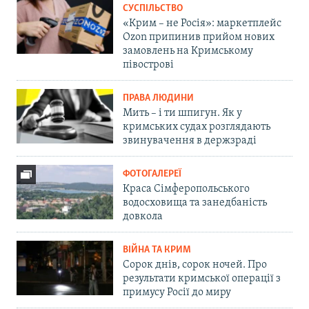
СУСПІЛЬСТВО
«Крим – не Росія»: маркетплейс
Ozon припинив прийом нових
замовлень на Кримському
півострові
ПРАВА ЛЮДИНИ
Мить – і ти шпигун. Як у
кримських судах розглядають
звинувачення в держзраді
ФОТОГАЛЕРЕЇ
Краса Сімферопольського
водосховища та занедбаність
довкола
ВІЙНА ТА КРИМ
Сорок днів, сорок ночей. Про
результати кримської операції з
примусу Росії до миру