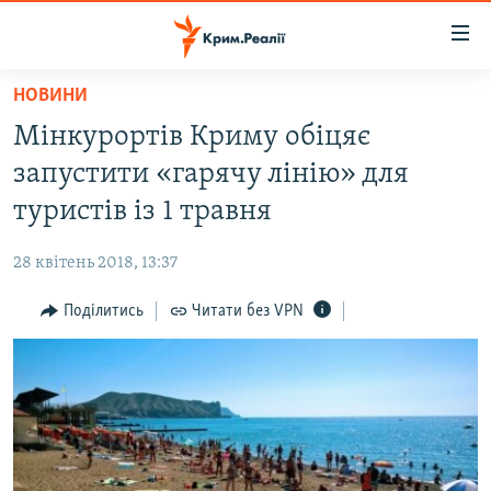
Доступність
посилання
Перейти
НОВИНИ
до
НОВИНИ
Мінкурортів Криму обіцяє
основного
ВОДА.КРИМ
матеріалу
запустити «гарячу лінію» для
ВІДЕО ТА ФОТО
Перейти
туристів із 1 травня
до
ПОЛІТИКА
основної
28 квітень 2018, 13:37
БЛОГИ
навігації
Перейти
Поділитись
Читати без VPN
ПОГЛЯД
до
ІНТЕРВ'Ю
пошуку
ВСЕ ЗА ДЕНЬ
СПЕЦПРОЕКТИ
ЯК ОБІЙТИ БЛОКУВАННЯ
ДЕПОРТАЦІЯ