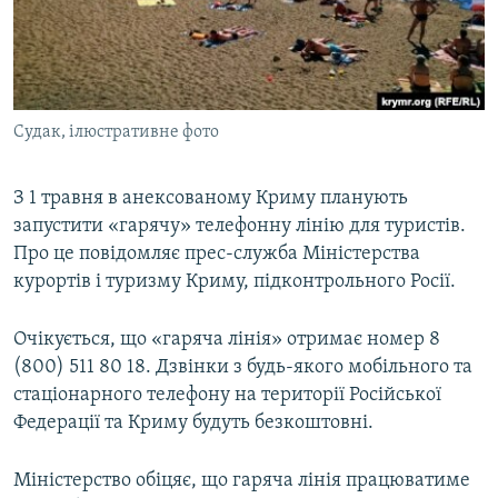
ВІДЕОУРОКИ «ELIFBE»
Русский
СВІДЧЕННЯ ОКУПАЦІЇ
Qırımtatar
УКРАЇНСЬКА ПРОБЛЕМА КРИМУ
Судак, ілюстративне фото
ДОЛУЧАЙСЯ!
ІНФОГРАФІКА
З 1 травня в анексованому Криму планують
запустити «гарячу» телефонну лінію для туристів.
Усі сайти RFE/RL
Про це повідомляє прес-служба Міністерства
курортів і туризму Криму, підконтрольного Росії.
Очікується, що «гаряча лінія» отримає номер 8
(800) 511 80 18. Дзвінки з будь-якого мобільного та
стаціонарного телефону на території Російської
Федерації та Криму будуть безкоштовні.
Міністерство обіцяє, що гаряча лінія працюватиме