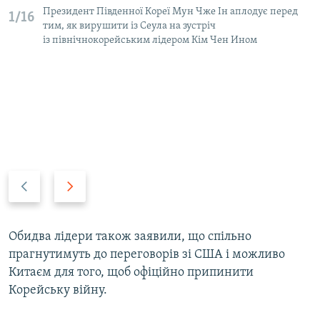
Президент Південної Кореї Мун Чже Ін аплодує перед
1/16
тим, як вирушити із Сеула на зустріч
із північнокорейським лідером Кім Чен Ином
P
N
r
e
e
x
v
t
Обидва лідери також заявили, що спільно
i
s
прагнутимуть до переговорів зі США і можливо
o
l
Китаєм для того, щоб офіційно припинити
u
i
Корейську війну.
s
d