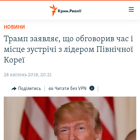
Доступність
посилання
Перейти
НОВИНИ
до
НОВИНИ
Трамп заявляє, що обговорив час і
основного
ВОДА.КРИМ
матеріалу
місце зустрічі з лідером Північної
ВІДЕО ТА ФОТО
Перейти
Кореї
до
ПОЛІТИКА
основної
28 квітень 2018, 20:21
БЛОГИ
навігації
Перейти
Поділитись
Читати без VPN
ПОГЛЯД
до
ІНТЕРВ'Ю
пошуку
ВСЕ ЗА ДЕНЬ
СПЕЦПРОЕКТИ
ЯК ОБІЙТИ БЛОКУВАННЯ
ДЕПОРТАЦІЯ