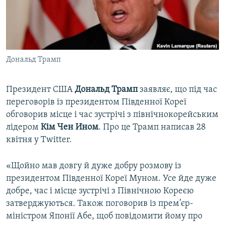
ВІДЕОУРОКИ «ELIFBE»
Русский
СВІДЧЕННЯ ОКУПАЦІЇ
Qırımtatar
УКРАЇНСЬКА ПРОБЛЕМА КРИМУ
Дональд Трамп
ДОЛУЧАЙСЯ!
ІНФОГРАФІКА
Президент США
Дональд Трамп
заявляє, що під час
переговорів із президентом Південної Кореї
Усі сайти RFE/RL
обговорив місце і час зустрічі з північнокорейським
лідером
Кім Чен Ином
. Про це Трамп написав 28
квітня у Twitter.
«Щойно мав довгу й дуже добру розмову із
президентом Південної Кореї Муном. Усе йде дуже
добре, час і місце зустрічі з Північною Кореєю
затверджуються. Також поговорив із прем’єр-
міністром Японії Абе, щоб повідомити йому про