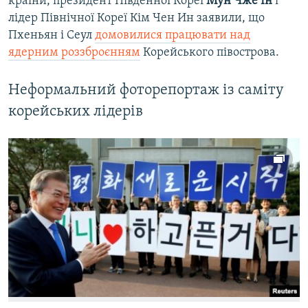
країни, президент Південної Кореї
Мун Чже Ін
і
лідер Північної Кореї Кім Чен Ин заявили, що
Пхеньян і Сеул
домовилися працювати над
ядерним роззброєнням
Корейського півострова.
Неформальний фоторепортаж із саміту
корейських лідерів