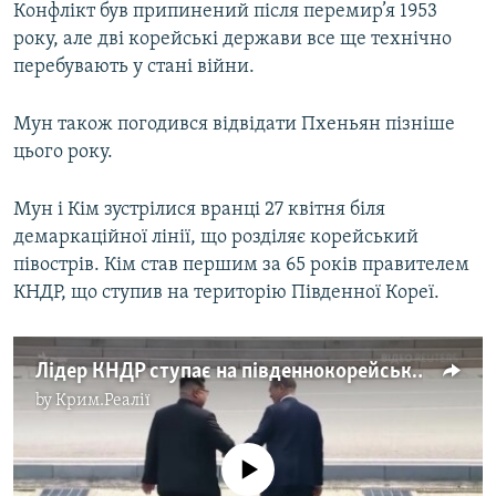
s
e
Конфлікт був припинений після перемир’я 1953
l
року, але дві корейські держави все ще технічно
i
перебувають у стані війни.
d
e
Мун також погодився відвідати Пхеньян пізніше
цього року.
Мун і Кім зустрілися вранці 27 квітня біля
демаркаційної лінії, що розділяє корейський
півострів. Кім став першим за 65 років правителем
КНДР, що ступив на територію Південної Кореї.
Лідер КНДР ступає на південнокорейську землю під час саміту Корей (відео)
by
Крим.Реалії
No media source currently available