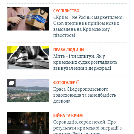
СУСПІЛЬСТВО
«Крим – не Росія»: маркетплейс
Ozon припинив прийом нових
замовлень на Кримському
півострові
ПРАВА ЛЮДИНИ
Мить – і ти шпигун. Як у
кримських судах розглядають
звинувачення в держзраді
ФОТОГАЛЕРЕЇ
Краса Сімферопольського
водосховища та занедбаність
довкола
ВІЙНА ТА КРИМ
Сорок днів, сорок ночей. Про
результати кримської операції з