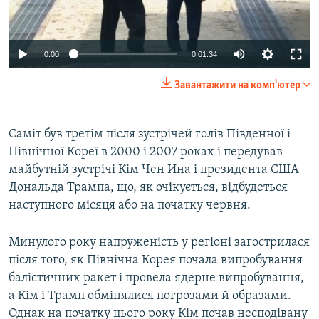
0:00
0:01:34
Завантажити на комп'ютер
Саміт був третім після зустрічей голів Південної і
Північної Кореї в 2000 і 2007 роках і передував
майбутній зустрічі Кім Чен Ина і президента США
Дональда Трампа, що, як очікується, відбудеться
наступного місяця або на початку червня.
Минулого року напруженість у регіоні загострилася
після того, як Північна Корея почала випробування
балістичних ракет і провела ядерне випробування,
а Кім і Трамп обмінялися погрозами й образами.
Однак на початку цього року Кім почав несподівану