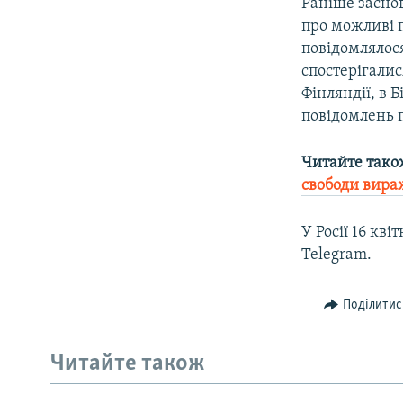
Раніше засно
про можливі 
повідомлялося
спостерігалися
Фінляндії, в Б
повідомлень 
Читайте тако
свободи вира
У Росії 16 кв
Telegram.
Поділитис
Читайте також