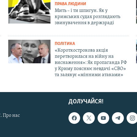
ПРАВА ЛЮДИНИ
Мить – і ти шпигун. Як у
кримських судах розглядають
звинувачення в держзраді
ПОЛІТИКА
«Короткострокова акція
перетворилася на війну на
виснаження»: Як пропаганда РФ
у Криму пояснює невдачі «СВО»
та залякує «мінними атаками»
ДОЛУЧАЙСЯ!
. Про нас