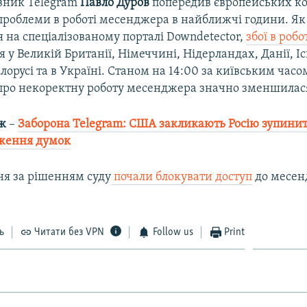
вник Telegram
Павло Дуров
попередив європейських ко
проблеми в роботі месенджера в найближчі години. Як
 на спеціалізованому порталі Downdetector,
збої в робо
 у Великій Британії, Німеччині, Нідерландах, Данії, Іспа
ілорусі та в Україні. Станом на 14:00 за київським часо
про некоректну роботу месенджера значно зменшилас
ж
–​
Заборона Telegram: США закликають Росію зупин
ження думок
ітня за рішенням суду
почали блокувати доступ
до месен
ь
Читати без VPN
Follow us
Print