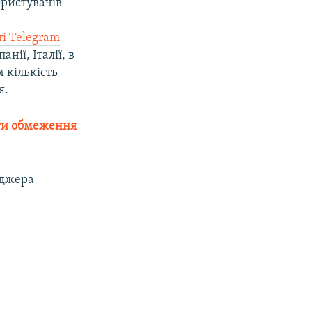
ристувачів
ті Telegram
нії, Італії, в
м кількість
я.
ити обмеження
джера