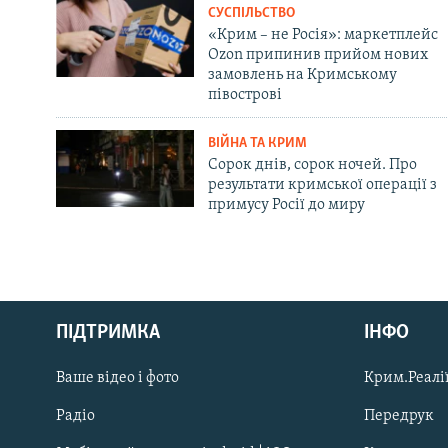
СУСПІЛЬСТВО
«Крим – не Росія»: маркетплейс
Ozon припинив прийом нових
замовлень на Кримському
півострові
ВІЙНА ТА КРИМ
Сорок днів, сорок ночей. Про
результати кримської операції з
примусу Росії до миру
Русский
ПІДТРИМКА
ІНФО
Qırımtatar
Ваше відео і фото
Крим.Реалії
ДОЛУЧАЙСЯ!
Радіо
Передрук