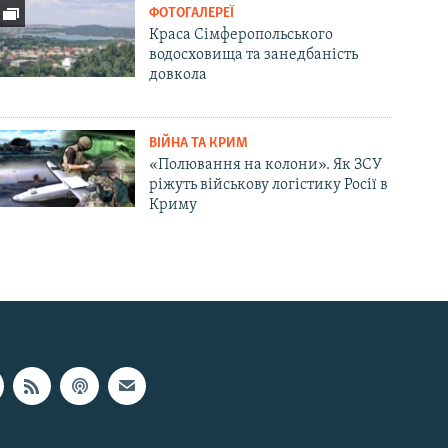
ФОТОГАЛЕРЕЇ
Краса Сімферопольського
водосховища та занедбаність
довкола
ВІЙНА ТА КРИМ
«Полювання на колони». Як ЗСУ
ріжуть військову логістику Росії в
Криму