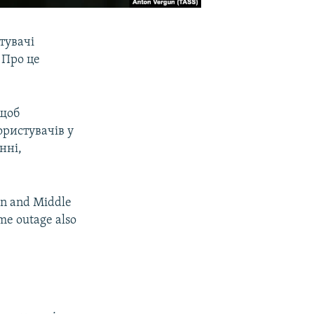
тувачі
 Про це
 щоб
ористувачів у
нні,
ran and Middle
me outage also