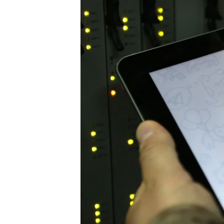
ВІДЕОУРОКИ «ELIFBE»
СВІДЧЕННЯ ОКУПАЦІЇ
УКРАЇНСЬКА ПРОБЛЕМА КРИМУ
ІНФОГРАФІКА