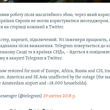
овив роботу після масштабного збою, через який корис
країнах Європи не могли користуватися месенджером.
я на сторінці компанії в Twitter.
стер, нарешті, підключений. Усі інженери працюють,
аднання після вимкнення. Telegram повертається до к
изькому Сході та в країнах СНД», – йдеться в повідомле
 в акаунті Telegram в Twitter.
 now restored for most of Europe, Africa, Russia and CIS, I
on. Americas and SE Asia unaffected by the outage (the sa
he Amsterdam airport and ~18.000 households).
essenger (@telegram)
29 квітня 2018 р.