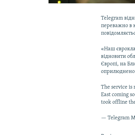
Telegram відн
переважно в 
повідомляєтьс
«Наш єврокла
відновити обл
Європі, на Бл
оприлюдненому
The service is
East coming so
took offline t
— Telegram M