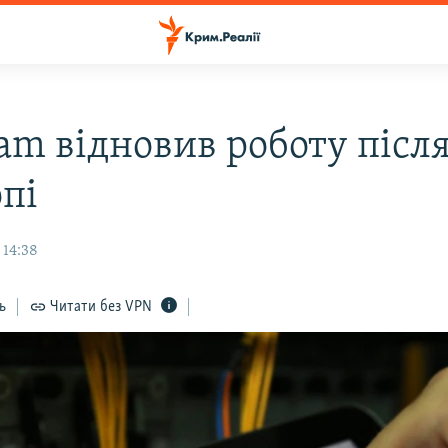
ram відновив роботу післ
опі
 14:38
ь
Читати без VPN