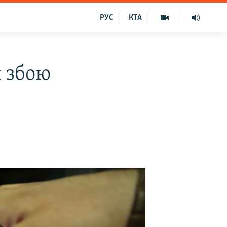
РУС
КТА
я збою