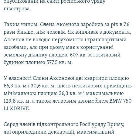
опублікованій на сайті російського уряду
півострова.
Таким чином, Олена Аксенова заробила за рік в 7,6
рази більше, ніж чоловік. Як випливає з документа,
Аксенов не володіє нерухомістю і транспортними
засобами, але при цьому має в користуванні
земельну ділянку площею 607 кв. м і житловий
будинок площею 577,5 кв. м.
У власності Олени Аксенової дві квартири площею
66,3 кв. м і 30,6 кв. м, шість нежитлових приміщень
мінімальною площею 36,3 кв. м і максимальною
129,8 кв. м, а також легковим автомобілем BMW 750
LI XDRIVE.
Серед членів підконтрольного Росії уряду Криму,
які оприлюднили декларації, максимальний