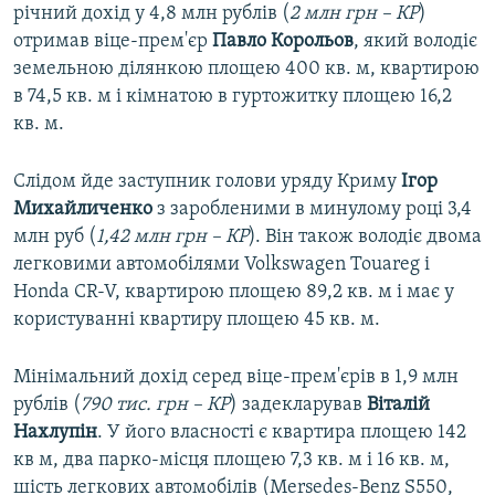
річний дохід у 4,8 млн рублів (
2 млн грн – КР
)
отримав віце-прем'єр
Павло Корольов
, який володіє
земельною ділянкою площею 400 кв. м, квартирою
в 74,5 кв. м і кімнатою в гуртожитку площею 16,2
кв. м.
Слідом йде заступник голови уряду Криму
Ігор
Михайличенко
з заробленими в минулому році 3,4
млн руб (
1,42 млн грн – КР
). Він також володіє двома
легковими автомобілями Volkswagen Touareg і
Honda CR-V, квартирою площею 89,2 кв. м і має у
користуванні квартиру площею 45 кв. м.
Мінімальний дохід серед віце-прем'єрів в 1,9 млн
рублів (
790 тис. грн – КР
) задекларував
Віталій
Нахлупін
. У його власності є квартира площею 142
кв м, два парко-місця площею 7,3 кв. м і 16 кв. м,
шість легкових автомобілів (Mersedes-Benz S550,