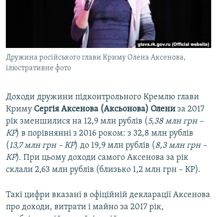
ВІДЕОУРОКИ «ELIFBE»
Русский
СВІДЧЕННЯ ОКУПАЦІЇ
Qırımtatar
УКРАЇНСЬКА ПРОБЛЕМА КРИМУ
Дружина російського глави Криму Олена Аксенова,
ДОЛУЧАЙСЯ!
ІНФОГРАФІКА
ілюстративне фото
Доходи дружини підконтрольного Кремлю глави
Усі сайти RFE/RL
Криму
Сергія Аксенова (Аксьонова) Олени
за 2017
рік зменшилися на 12,9 млн рублів (
5,38 млн грн –
КР
) в порівнянні з 2016 роком: з 32,8 млн рублів
(
13,7 млн грн – КР
) до 19,9 млн рублів (
8,3 млн грн –
КР
). При цьому доходи самого Аксенова за рік
склали 2,63 млн рублів (близько 1,2 млн грн – КР).
Такі цифри вказані в офіційній декларації Аксенова
про доходи, витрати і майно за 2017 рік,