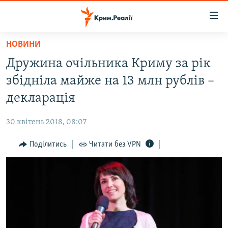
Доступність
посилання
Перейти
НОВИНИ
до
НОВИНИ
Дружина очільника Криму за рік
основного
ВОДА.КРИМ
матеріалу
збідніла майже на 13 млн рублів –
ВІДЕО ТА ФОТО
Перейти
декларація
до
ПОЛІТИКА
основної
30 квітень 2018, 08:07
БЛОГИ
навігації
Перейти
Поділитись
Читати без VPN
ПОГЛЯД
до
ІНТЕРВ'Ю
пошуку
ВСЕ ЗА ДЕНЬ
СПЕЦПРОЕКТИ
ЯК ОБІЙТИ БЛОКУВАННЯ
ДЕПОРТАЦІЯ