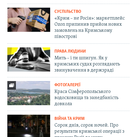
СУСПІЛЬСТВО
«Крим – не Росія»: маркетплейс
Ozon припинив прийом нових
замовлень на Кримському
півострові
ПРАВА ЛЮДИНИ
Мить – і ти шпигун. Як у
кримських судах розглядають
звинувачення в держзраді
ФОТОГАЛЕРЕЇ
Краса Сімферопольського
водосховища та занедбаність
довкола
ВІЙНА ТА КРИМ
Сорок днів, сорок ночей. Про
результати кримської операції з