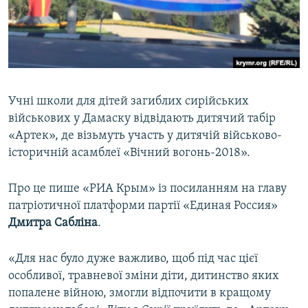
ВІДЕОУРОКИ «ELIFBE»
Русский
СВІДЧЕННЯ ОКУПАЦІЇ
Qırımtatar
УКРАЇНСЬКА ПРОБЛЕМА КРИМУ
ДОЛУЧАЙСЯ!
ІНФОГРАФІКА
Учні школи для дітей загиблих сирійських
військових у Дамаску відвідають дитячий табір
«Артек», де візьмуть участь у дитячій військово-
Усі сайти RFE/RL
історичній асамблеї «Вічний вогонь-2018».
Про це пише «РИА Крым» із посиланням на главу
патріотичної платформи партії «Единая Россия»
Дмитра Сабліна
.
«Для нас було дуже важливо, щоб під час цієї
особливої, травневої зміни діти, дитинство яких
попалене війною, змогли відпочити в кращому