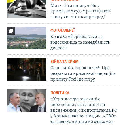
Мить – і ти шпигун. Як у
кримських судах розглядають
звинувачення в держзраді
ФОТОГАЛЕРЕЇ
Краса Сімферопольського
водосховища та занедбаність
довкола
ВІЙНА ТА КРИМ
Сорок днів, сорок ночей. Про
результати кримської операції з
примусу Росії до миру
ПОЛІТИКА
«Короткострокова акція
перетворилася на війну на
виснаження»: Як пропаганда РФ
у Криму пояснює невдачі «СВО»
та залякує «мінними атаками»