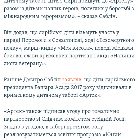
дитячому таборі. Діти з Сирії приїдуть до «Артеку»
разом із дітьми наших героїв, полеглих у боротьбі з
міжнародним тероризмом», – сказав Саблін.
Він додав, що сирійські діти візьмуть участь у
параді Перемоги в Севастополі, ході «Безсмертного
полку», марш-кидку «Моя висота», поході місцями
бойової слави кримських партизан і акції «Напиши
листа ветерану».
Раніше Дмитро Саблін
заявляв
, що діти сирійського
президента Башара Асада 2017 року відпочивали в
кримському дитячому таборі «Артек».
«Артек» також підписав угоду про тематичне
партнерство зі Слідчим комітетом сусідній Росії.
Згідно з угодою, в таборі протягом року
реалізовуватиметься освітня програма «Юний