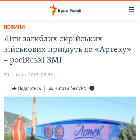
Доступність
посилання
Перейти
НОВИНИ
до
НОВИНИ
Діти загиблих сирійських
основного
ВОДА.КРИМ
матеріалу
військових приїдуть до «Артеку»
ВІДЕО ТА ФОТО
Перейти
– російські ЗМІ
до
ПОЛІТИКА
основної
30 квітень 2018, 08:25
БЛОГИ
навігації
Перейти
Поділитись
Читати без VPN
ПОГЛЯД
до
ІНТЕРВ'Ю
пошуку
ВСЕ ЗА ДЕНЬ
СПЕЦПРОЕКТИ
ЯК ОБІЙТИ БЛОКУВАННЯ
ДЕПОРТАЦІЯ