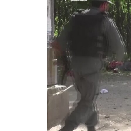
ВІДЕОУРОКИ «ELIFBE»
СВІДЧЕННЯ ОКУПАЦІЇ
УКРАЇНСЬКА ПРОБЛЕМА КРИМУ
ІНФОГРАФІКА