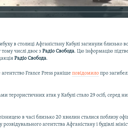
вибуху в столиці Афганістану Кабулі загинули близько 
у тому числі двоє з
Радіо Свобода
. Цю інформацію підтв
дакція
Радіо Свобода
.
 агентство France Press раніше
повідомило
про загибел
ми терористичних атак у Кабулі стало 29 осіб, серед ни
різницею в часі близько 20 хвилин сталися поблизу оф
су розвідувального агентства Афганістану і будівлі міні