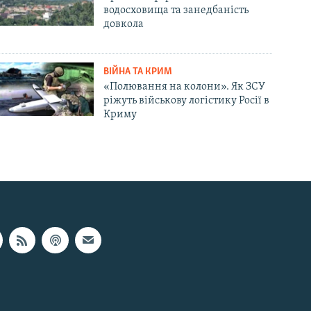
водосховища та занедбаність
довкола
ВІЙНА ТА КРИМ
«Полювання на колони». Як ЗСУ
ріжуть військову логістику Росії в
Криму