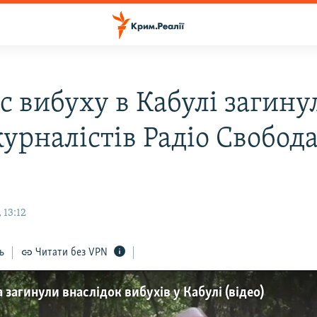
с вибуху в Кабулі загину
урналістів Радіо Свобода
 13:12
ь
Читати без VPN
 загинули внаслідок вибухів у Кабулі (відео)