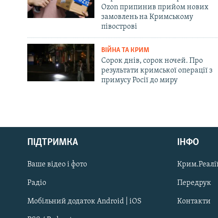
Ozon припинив прийом нових
замовлень на Кримському
півострові
ВІЙНА ТА КРИМ
Сорок днів, сорок ночей. Про
результати кримської операції з
примусу Росії до миру
Русский
ПІДТРИМКА
ІНФО
Qırımtatar
Ваше відео і фото
Крим.Реалії
ДОЛУЧАЙСЯ!
Радіо
Передрук
Мобільний додаток Android | iOS
Контакти