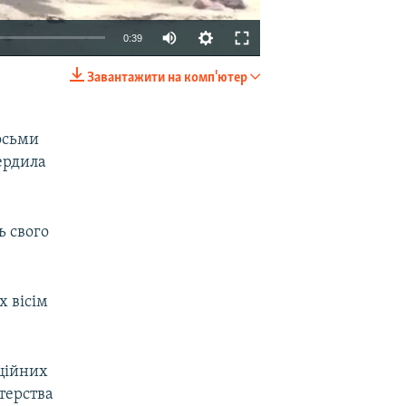
0:39
Завантажити на комп'ютер
EMBED
SHARE
восьми
ердила
ь свого
х вісім
іційних
стерства