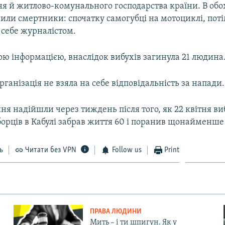
ня й житлово-комунального господарства країни. В об
нили смертники: спочатку самогубці на мотоциклі, пот
 себе журналістом.
ю інформацією, внаслідок вибухів загинула 21 людина
ганізація не взяла на себе відповідальність за напади.
ня надійшли через тиждень після того, як 22 квітня ви
борців в Кабулі забрав життя 60 і поранив щонайменше 
ь
Читати без VPN
Follow us
Print
ПРАВА ЛЮДИНИ
Мить – і ти шпигун. Як у