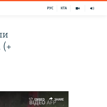
РУС
КТА
ли
 (+
EMBED
SHARE