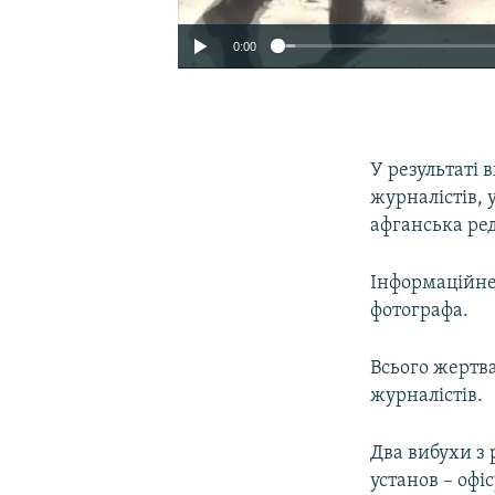
0:00
У результаті 
журналістів, 
афганська ре
Інформаційне
фотографа.
Всього жертва
журналістів.
Два вибухи з 
установ – офі