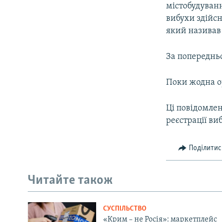
містобудуван
вибухи здійс
який називав
За попередньо
Поки жодна ор
Ці повідомлен
реєстрації ви
Поділитис
Читайте також
СУСПІЛЬСТВО
«Крим – не Росія»: маркетплейс