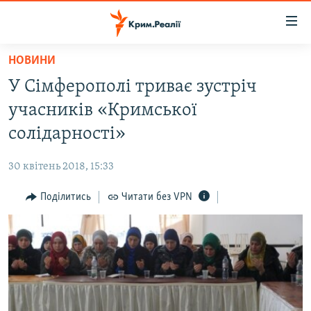
Доступність
посилання
Перейти
НОВИНИ
до
НОВИНИ
У Сімферополі триває зустріч
основного
ВОДА.КРИМ
матеріалу
учасників «Кримської
ВІДЕО ТА ФОТО
Перейти
солідарності»
до
ПОЛІТИКА
основної
30 квітень 2018, 15:33
БЛОГИ
навігації
Перейти
Поділитись
Читати без VPN
ПОГЛЯД
до
ІНТЕРВ'Ю
пошуку
ВСЕ ЗА ДЕНЬ
СПЕЦПРОЕКТИ
ЯК ОБІЙТИ БЛОКУВАННЯ
ДЕПОРТАЦІЯ