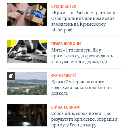
СУСПІЛЬСТВО
«Крим – не Росія»: маркетплейс
Ozon припинив прийом нових
замовлень на Кримському
півострові
ПРАВА ЛЮДИНИ
Мить – і ти шпигун. Як у
кримських судах розглядають
звинувачення в держзраді
ФОТОГАЛЕРЕЇ
Краса Сімферопольського
водосховища та занедбаність
довкола
ВІЙНА ТА КРИМ
Сорок днів, сорок ночей. Про
результати кримської операції з
примусу Росії до миру