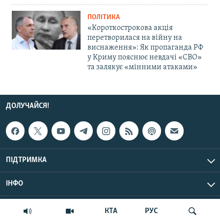
ПОЛІТИКА
«Короткострокова акція
перетворилася на війну на
виснаження»: Як пропаганда РФ
у Криму пояснює невдачі «СВО»
та залякує «мінними атаками»
ДОЛУЧАЙСЯ!
ПІДТРИМКА
ІНФО
© Крим.Реалії, 2026 | Усі права застережено.
КТА
РУС