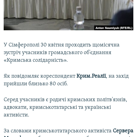
ВІДЕОУРОКИ «ELIFBE»
Русский
СВІДЧЕННЯ ОКУПАЦІЇ
Qırımtatar
УКРАЇНСЬКА ПРОБЛЕМА КРИМУ
ДОЛУЧАЙСЯ!
ІНФОГРАФІКА
У Сімферополі 30 квітня проходить щомісячна
зустріч учасників громадського об'єднання
«Кримська солідарність».
Усі сайти RFE/RL
Як повідомляє кореспондент
Крим.Реалії
, на захід
прийшли близько 80 осіб.
Серед учасників є родичі кримських політв'язнів,
адвокати, кримськотатарські та українські
активісти.
За словами кримськотатарського активіста
Сервера