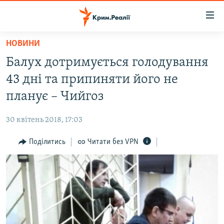
Доступність
посилання
Перейти
НОВИНИ
до
НОВИНИ
Балух дотримується голодування
основного
ВОДА.КРИМ
матеріалу
43 дні та припиняти його не
ВІДЕО ТА ФОТО
Перейти
планує – Чийгоз
до
ПОЛІТИКА
основної
30 квітень 2018, 17:03
БЛОГИ
навігації
Перейти
Поділитись
Читати без VPN
ПОГЛЯД
до
ІНТЕРВ'Ю
пошуку
ВСЕ ЗА ДЕНЬ
СПЕЦПРОЕКТИ
ЯК ОБІЙТИ БЛОКУВАННЯ
ДЕПОРТАЦІЯ