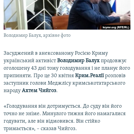
ВІДЕОУРОКИ «ELIFBE»
Русский
СВІДЧЕННЯ ОКУПАЦІЇ
Qırımtatar
УКРАЇНСЬКА ПРОБЛЕМА КРИМУ
Володимир Балух, архівне фото
ДОЛУЧАЙСЯ!
ІНФОГРАФІКА
Засуджений в анексованому Росією Криму
український активіст
Володимир Балух
продовжує
Усі сайти RFE/RL
оголошену 43 дні тому голодування і не планує його
припиняти. Про це 30 квітня
Крим.Реалії
розповів
заступник голови Меджлісу кримськотатарського
народу
Ахтем Чийгоз
.
«Голодування він дотримується. До суду він його
точно не зніме. Минулого тижня його намагалися
годувати, але він відмовився. Він стійко
тримається», – сказав Чийгоз.