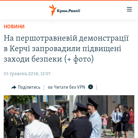
Доступність
посилання
Перейти
НОВИНИ
до
НОВИНИ
На першотравневій демонстрації
основного
ВОДА.КРИМ
матеріалу
в Керчі запровадили підвищені
ВІДЕО ТА ФОТО
Перейти
заходи безпеки (+ фото)
до
ПОЛІТИКА
основної
01 травень 2018, 13:57
БЛОГИ
навігації
Перейти
Поділитись
Читати без VPN
ПОГЛЯД
до
ІНТЕРВ'Ю
пошуку
ВСЕ ЗА ДЕНЬ
СПЕЦПРОЕКТИ
ЯК ОБІЙТИ БЛОКУВАННЯ
ДЕПОРТАЦІЯ