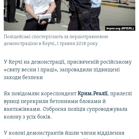
ВІДЕОУРОКИ «ELIFBE»
Русский
СВІДЧЕННЯ ОКУПАЦІЇ
Qırımtatar
УКРАЇНСЬКА ПРОБЛЕМА КРИМУ
Поліцейські спостерігають за першотравневою
ДОЛУЧАЙСЯ!
ІНФОГРАФІКА
демонстрацією в Керчі, 1 травня 2018 року
У Керчі на демонстрації, присвяченій російському
Усі сайти RFE/RL
«святу весни і праці», запровадили підвищені
заходи безпеки
Як повідомляє кореспондент
Крим.Реалії
, прилеглі
вулиці перекрили бетонними блоками й
вантажівками. Озброєна поліція супроводжувала
колону з усіх боків.
У колоні демонстрантів йшли члени відділення