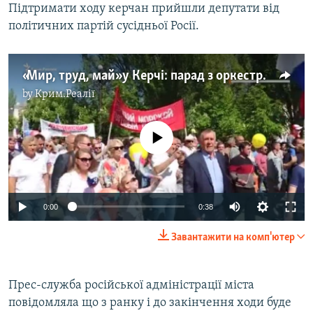
Підтримати ходу керчан прийшли депутати від
політичних партій сусідньої Росії.
«Мир, труд, май» у Керчі: парад з оркестром і «Юнармією» (відео)
by
Крим.Реалії
No media source currently available
0:00
0:38
Завантажити на комп'ютер
Прес-служба російської адміністрації міста
повідомляла що з ранку і до закінчення ходи буде