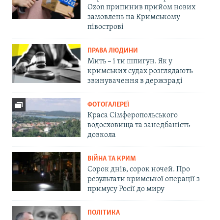
Ozon припинив прийом нових
замовлень на Кримському
півострові
ПРАВА ЛЮДИНИ
Мить – і ти шпигун. Як у
кримських судах розглядають
звинувачення в держзраді
ФОТОГАЛЕРЕЇ
Краса Сімферопольського
водосховища та занедбаність
довкола
ВІЙНА ТА КРИМ
Сорок днів, сорок ночей. Про
результати кримської операції з
примусу Росії до миру
ПОЛІТИКА