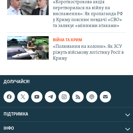
«Короткострокова акція
перетворилася на війну на
виснаження»: Як пропаганда РФ
у Криму пояснює невдачі «СВО»
та залякує «мінними атаками»
ВІЙНА ТА КРИМ
«Полювання на колони». Як ЗСУ
ріжуть військову логістику Росії в
Криму
ДОЛУЧАЙСЯ!
ПІДТРИМКА
ІНФО