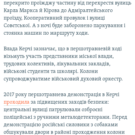
перекрито проїжджу частину від перехрестя вулиць
Карла Маркса й Кірова до Адміралтейського
проїзду, Кооперативний провулок і вулиці
Совєтської. А з ночі буде заборонено паркування і
стоянка машин по маршруту ходи.
Влада Керчі зазначає, що в першотравневій ході
візьмуть участь представники міської влади,
трудових колективів, лікувальних закладів,
військові студенти та школярі. Колони
супроводжуватиме військовий духовий оркестр.
2017 року першотравнева демонстрація в Керчі
проходила
за підвищених заходів безпеки:
центральні вулиці патрулювали озброєні
поліцейські з ручними металодетекторами. Перед
демонстрацією російські силовики з собаками
обшукували двори в районі проходження колони