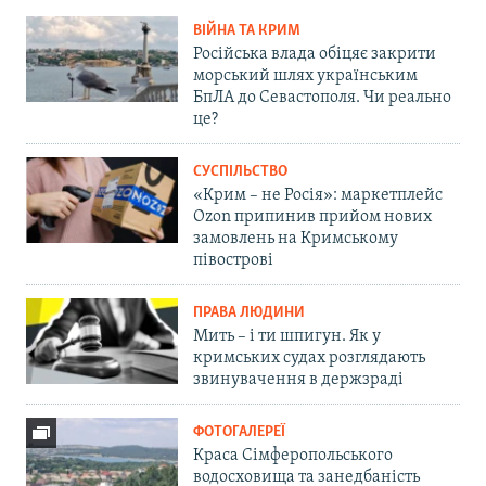
ВІЙНА ТА КРИМ
Російська влада обіцяє закрити
морський шлях українським
БпЛА до Севастополя. Чи реально
це?
СУСПІЛЬСТВО
«Крим – не Росія»: маркетплейс
Ozon припинив прийом нових
замовлень на Кримському
півострові
ПРАВА ЛЮДИНИ
Мить – і ти шпигун. Як у
кримських судах розглядають
звинувачення в держзраді
ФОТОГАЛЕРЕЇ
Краса Сімферопольського
водосховища та занедбаність