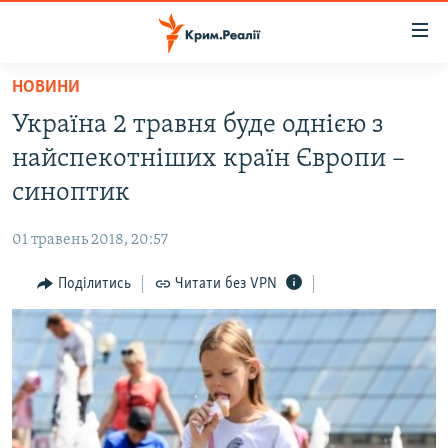
Доступність
посилання
Перейти
НОВИНИ
до
НОВИНИ
Україна 2 травня буде однією з
основного
ВОДА.КРИМ
матеріалу
найспекотніших країн Європи –
ВІДЕО ТА ФОТО
Перейти
синоптик
до
ПОЛІТИКА
основної
01 травень 2018, 20:57
БЛОГИ
навігації
Перейти
Поділитись
Читати без VPN
ПОГЛЯД
до
ІНТЕРВ'Ю
пошуку
ВСЕ ЗА ДЕНЬ
СПЕЦПРОЕКТИ
ЯК ОБІЙТИ БЛОКУВАННЯ
ДЕПОРТАЦІЯ