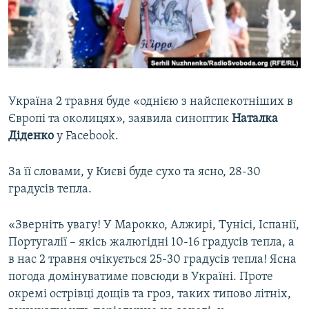
ВІДЕОУРОКИ «ELIFBE»
Русский
СВІДЧЕННЯ ОКУПАЦІЇ
Qırımtatar
УКРАЇНСЬКА ПРОБЛЕМА КРИМУ
ДОЛУЧАЙСЯ!
ІНФОГРАФІКА
Україна 2 травня буде «однією з найспекотніших в
Європі та околицях», заявила синоптик
Наталка
Діденко
у Facebook.
Усі сайти RFE/RL
За її словами, у Києві буде сухо та ясно, 28-30
градусів тепла.
«Зверніть увагу! У Марокко, Алжирі, Тунісі, Іспанії,
Португалії – якісь жалюгідні 10-16 градусів тепла, а
в нас 2 травня очікується 25-30 градусів тепла! Ясна
погода домінуватиме повсюди в Україні. Проте
окремі острівці дощів та гроз, таких типово літніх,