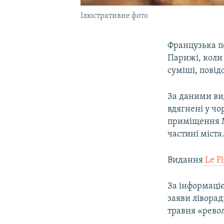
Ілюстративне фото
Французька по
Парижі, коли
суміші, пові
За даними ви
вдягнені у чо
приміщення Мa
частині міста
Видання
Le Fi
За інформаці
заяви лівора
травня «рево