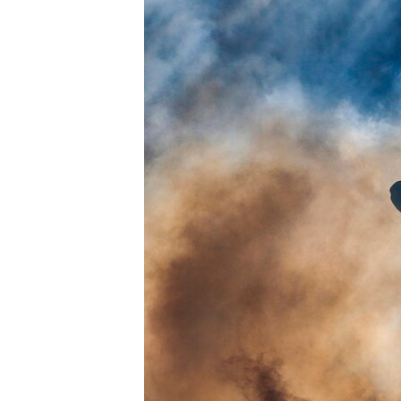
ВІДЕОУРОКИ «ELIFBE»
СВІДЧЕННЯ ОКУПАЦІЇ
УКРАЇНСЬКА ПРОБЛЕМА КРИМУ
ІНФОГРАФІКА