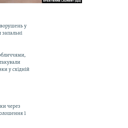
заворушень у
 запальні
 обличчями,
атакували
ки у східній
чки через
голошення 1