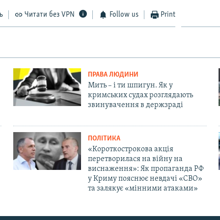
ь
Читати без VPN
Follow us
Print
ПРАВА ЛЮДИНИ
Мить – і ти шпигун. Як у
кримських судах розглядають
звинувачення в держзраді
ПОЛІТИКА
«Короткострокова акція
перетворилася на війну на
виснаження»: Як пропаганда РФ
у Криму пояснює невдачі «СВО»
та залякує «мінними атаками»