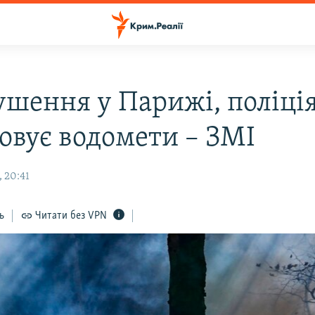
ушення у Парижі, поліці
совує водомети – ЗМІ
 20:41
ь
Читати без VPN