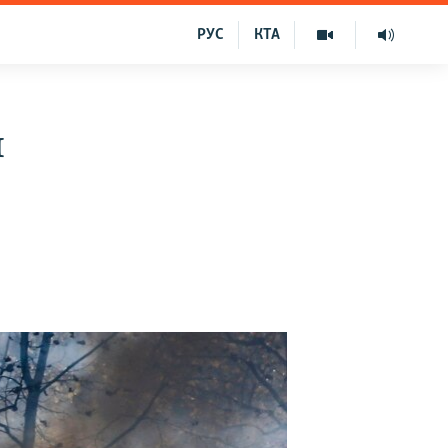
РУС
КТА
я