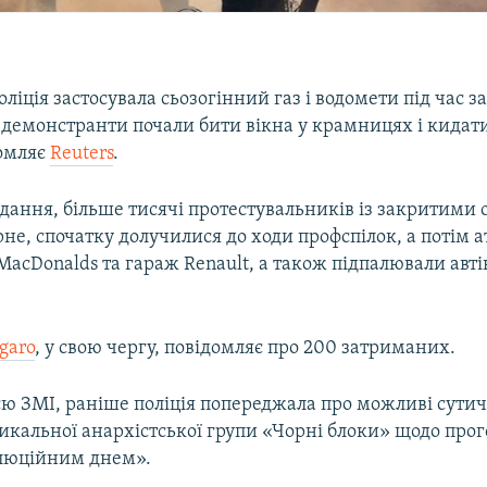
ліція застосувала сьозогінний газ і водомети під час 
 демонстранти почали бити вікна у крамницях і кидати
домляє
Reuters
.
дання, більше тисячі протестувальників із закритими
рне, спочатку долучилися до ходи профспілок, а потім 
cDonalds та гараж Renault, а також підпалювали автів
.
garo
, у свою чергу, повідомляє про 200 затриманих.
єю ЗМІ, раніше поліція попереджала про можливі сути
дикальної анархістської групи «Чорні блоки» щодо про
люційним днем».