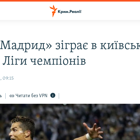
 Мадрид» зіграє в київсь
 Ліги чемпіонів
, 09:15
ь
Читати без VPN