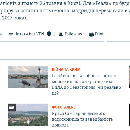
мпіонів зіграють 26 травня в Києві. Для «Реала» це буд
урніру за останні п'ять сезонів: мадридці перемагали в 
а 2017 роках.
ь
Читати без VPN
Follow us
Print
ВІЙНА ТА КРИМ
Російська влада обіцяє закрити
морський шлях українським
БпЛА до Севастополя. Чи реально
це?
ФОТОГАЛЕРЕЇ
Краса Сімферопольського
водосховища та занедбаність
довкола