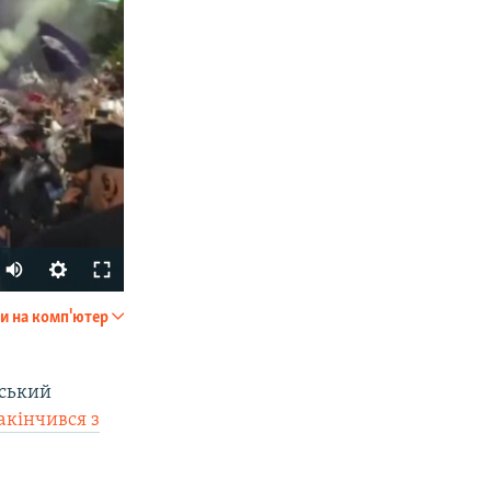
и на комп'ютер
SHARE
йський
акінчився з