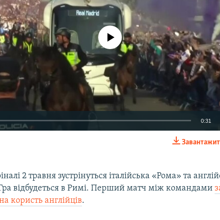
No media source currently available
0:31
Завантажит
EMBED
іналі 2 травня зустрінуться італійська «Рома» та англі
 Гра відбудеться в Римі. Перший матч між командами
з
на користь англійців
.