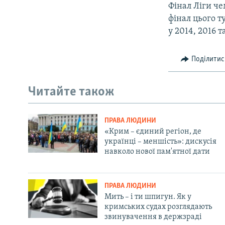
Фінал Ліги че
фінал цього т
у 2014, 2016 т
Поділитис
Читайте також
ПРАВА ЛЮДИНИ
«Крим – єдиний регіон, де
українці – меншість»: дискусія
навколо нової пам'ятної дати
ПРАВА ЛЮДИНИ
Мить – і ти шпигун. Як у
кримських судах розглядають
звинувачення в держзраді