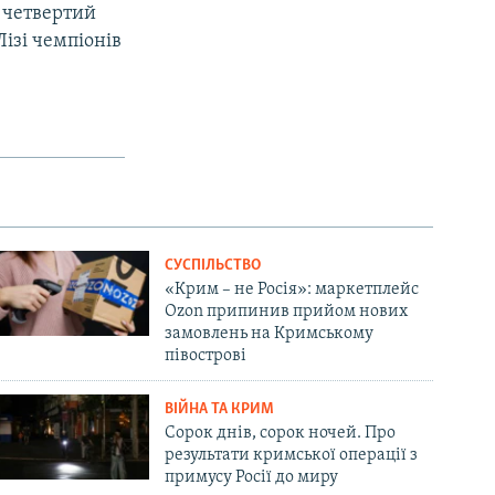
е четвертий
Лізі чемпіонів
px
width
СУСПІЛЬСТВО
«Крим – не Росія»: маркетплейс
Ozon припинив прийом нових
замовлень на Кримському
півострові
ВІЙНА ТА КРИМ
Сорок днів, сорок ночей. Про
результати кримської операції з
примусу Росії до миру