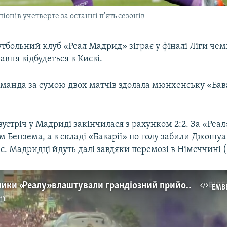
іонів учетверте за останні п'ять сезонів
тбольний клуб «Реал Мадрид» зіграє у фіналі Ліги чем
авня відбудеться в Києві.
команда за сумою двох матчів здолала мюнхенську «Бав
устріч у Мадриді закінчилася з рахунком 2:2. За «Реал
 Бензема, а в складі «Баварії» по голу забили Джошуа
с. Мадридці йдуть далі завдяки перемозі в Німеччині (1
Вболівальники «Реалу» влаштували грандіозний прийом напередодні Ліги чемпіонів (відео)
EMB
ії