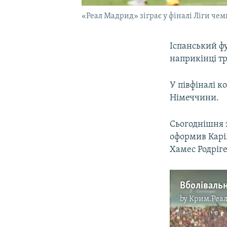
«Реал Мадрид» зіграє у фіналі Ліги чемп
Іспанський фу
наприкінці тр
У півфіналі 
Німеччини.
Сьогоднішня з
оформив Карім
Хамес Родріге
by
Крим.Реал