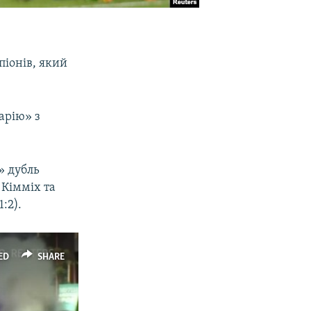
піонів, який
арію» з
» дубль
 Кімміх та
:2).
ED
SHARE