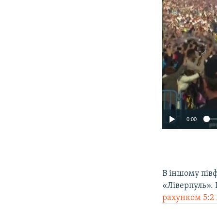
0:00
В іншому півф
«Ліверпуль».
рахунком 5:2 