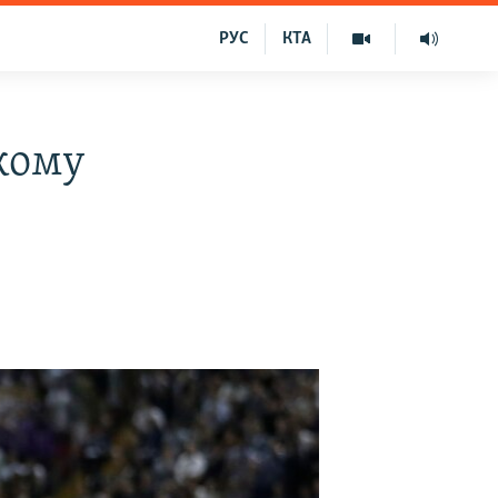
РУС
КТА
кому