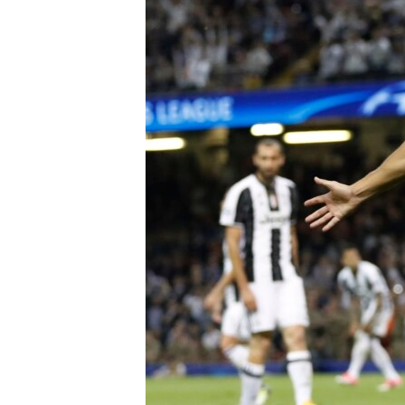
ВІДЕОУРОКИ «ELIFBE»
СВІДЧЕННЯ ОКУПАЦІЇ
УКРАЇНСЬКА ПРОБЛЕМА КРИМУ
ІНФОГРАФІКА