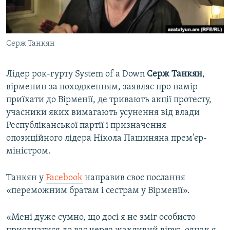
ВІДЕОУРОКИ «ELIFBE»
Русский
СВІДЧЕННЯ ОКУПАЦІЇ
Qırımtatar
Серж Танкян
УКРАЇНСЬКА ПРОБЛЕМА КРИМУ
ДОЛУЧАЙСЯ!
ІНФОГРАФІКА
Лідер рок-гурту System of a Down
Серж Танкян
,
вірменин за походженням, заявляє про намір
приїхати до Вірменії, де тривають акції протесту,
Усі сайти RFE/RL
учасники яких вимагають усунення від влади
Республіканської партії і призначення
опозиційного лідера Нікола Пашиняна прем’єр-
міністром.
Танкян у
Facebook
направив своє послання
«переможним братам і сестрам у Вірменії».
«Мені дуже сумно, що досі я не зміг особисто