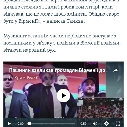
приєднатися до вас через жахливий вірус, однак я
пильно стежив за вами і робив коментарі, коли
відчував, що це може щось змінити. Обіцяю скоро
бути у Вірменії», – написав Танкян.
Музикант останнім часом періодично виступає з
посланнями у зв’язку з подіями в Вірменії подіями,
вітаючи народний рух.
Пашинян закликав громадян Вірменії до загального страйку (відео)
by
Крим.Реалії
No media source currently available
0:00
0:59