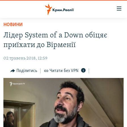
Доступність
посилання
Перейти
НОВИНИ
до
НОВИНИ
Лідер System of a Down обіцяє
основного
ВОДА.КРИМ
матеріалу
приїхати до Вірменії
ВІДЕО ТА ФОТО
Перейти
до
02 травень 2018, 12:59
ПОЛІТИКА
основної
БЛОГИ
Поділитись
Читати без VPN
навігації
Перейти
ПОГЛЯД
до
ІНТЕРВ'Ю
пошуку
ВСЕ ЗА ДЕНЬ
СПЕЦПРОЕКТИ
ЯК ОБІЙТИ БЛОКУВАННЯ
ДЕПОРТАЦІЯ