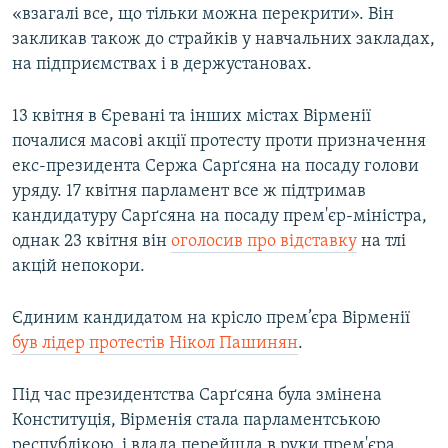
«взагалі все, що тільки можна перекрити». Він
закликав також до страйків у навчальних закладах,
на підприємствах і в держустановах.
13 квітня в Єревані та інших містах Вірменії
почалися масові акції протесту проти призначення
екс-президента Сержа Сарґсяна на посаду голови
уряду. 17 квітня парламент все ж підтримав
кандидатуру Сарґсяна на посаду прем'єр-міністра,
однак 23 квітня він
оголосив про відставку
на тлі
акцій непокори.
Єдиним кандидатом на крісло прем’єра Вірменії
був лідер протестів Нікол Пашинян
.
Під час президентства Сарґсяна була змінена
Конституція, Вірменія стала парламентською
республікою, і влада перейшла в руки прем'єра.